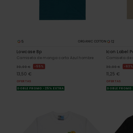
5
12
ORGANIC COTTON
Lowcase Bp
Icon Label 
Camiseta de manga corta Azul hombre
Camiseta de 
55%
63
30,00 €
30,00 €
13,50 €
11,25 €
OFERTAS
OFERTAS
DOBLE PROMO -25% EXTRA
DOBLE PROMO 