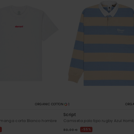
1
ORGANIC COTTON
ORGA
Script
 manga corta Blanco hombre
Camiseta polo tipo rugby Azul Homb
%
55%
80,00 €