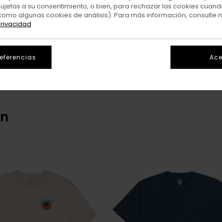
sujetas a su consentimiento, o bien, para rechazar las cookies cuand
como algunas cookies de análisis). Para más información, consulte 
privacidad
referencias
Ace
o los productos estarán disponi
en