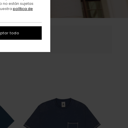
o no están sujetas
nuestra
política de
ptar todo
bles