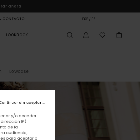
rar ahora
& CONTACTO
TARJETA DE REGALO
ESP / ES
TIENDAS
LOOKBOOK
n
Lowcase
Continuar sin aceptar
acenar y/o acceder
dirección IP)
nto de la
tra audiencia,
nes para aceptar o