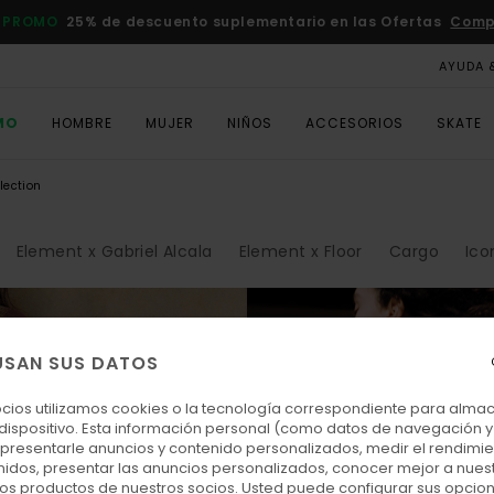
 PROMO
25% de descuento suplementario en las Ofertas
Comp
AYUDA 
MO
HOMBRE
MUJER
NIÑOS
ACCESORIOS
SKATE
lection
Element x Gabriel Alcala
Element x Floor
Cargo
Ico
USAN SUS DATOS
ocios utilizamos cookies o la tecnología correspondiente para alm
 dispositivo. Esta información personal (como datos de navegación y 
: presentarle anuncios y contenido personalizados, medir el rendimie
enidos, presentar las anuncios personalizados, conocer mejor a nues
 los productos de nuestros socios. Usted puede configurar sus opcio