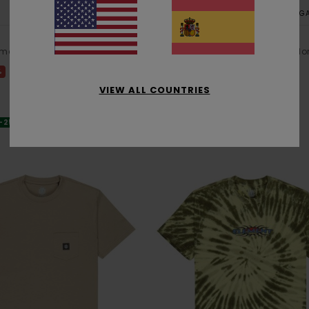
2
ORGANIC COTTON
ORGA
Floatie
manga corta Azul Hombre
Camiseta de manga corta Rosa H
%
55%
35,00 €
15,75 €
VIEW ALL COUNTRIES
OFERTAS
-25% EXTRA
DOBLE PROMO -25% EXTRA