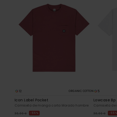
12
5
ORGANIC COTTON
Icon Label Pocket
Lowcase Bp
Camiseta de manga corta Morado hombre
Camiseta de
55%
55
30,00 €
30,00 €