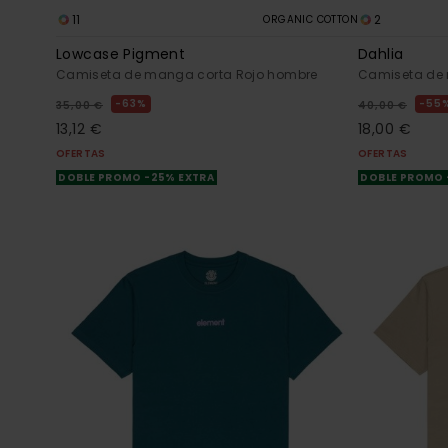
11
2
ORGANIC COTTON
Lowcase Pigment
Dahlia
Camiseta de manga corta Rojo hombre
Camiseta de 
63%
55
35,00 €
40,00 €
13,12 €
18,00 €
OFERTAS
OFERTAS
DOBLE PROMO -25% EXTRA
DOBLE PROMO 