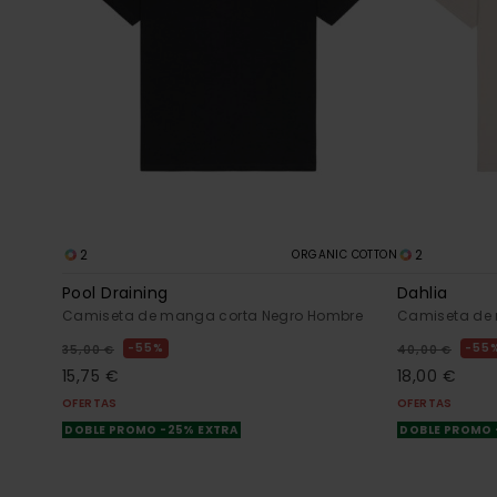
2
2
ORGANIC COTTON
Pool Draining
Dahlia
Camiseta de manga corta Negro Hombre
Camiseta de 
55%
55
35,00 €
40,00 €
15,75 €
18,00 €
OFERTAS
OFERTAS
DOBLE PROMO -25% EXTRA
DOBLE PROMO 