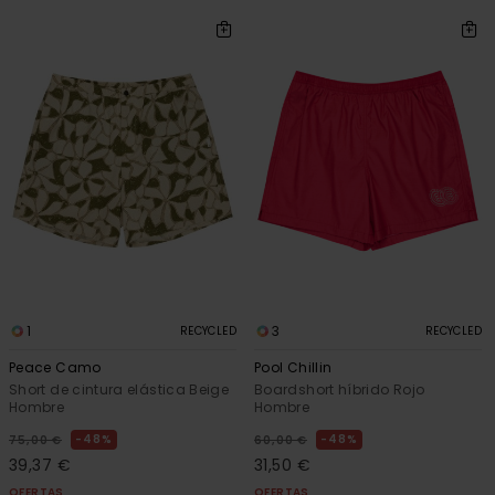
1
3
RECYCLED
RECYCLED
Peace Camo
Pool Chillin
Short de cintura elástica Beige
Boardshort híbrido Rojo
Hombre
Hombre
48%
48%
75,00 €
60,00 €
39,37 €
31,50 €
OFERTAS
OFERTAS