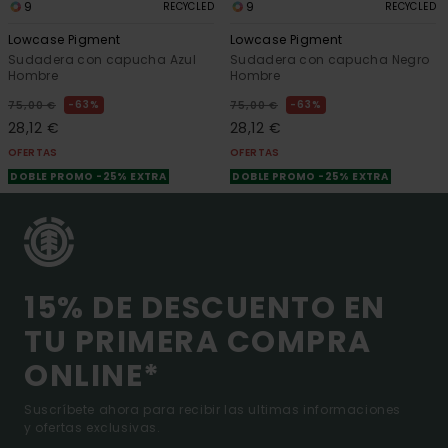
9
9
RECYCLED
RECYCLED
Lowcase Pigment
Lowcase Pigment
Sudadera con capucha Azul
Sudadera con capucha Negro
Hombre
Hombre
63%
63%
75,00 €
75,00 €
28,12 €
28,12 €
OFERTAS
OFERTAS
DOBLE PROMO -25% EXTRA
DOBLE PROMO -25% EXTRA
15% DE DESCUENTO EN
TU PRIMERA COMPRA
ONLINE*
Suscríbete ahora para recibir las ultimas informaciones
y ofertas exclusivas.