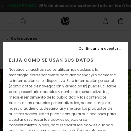
Saltar
25% de descuento suplementario en las Ofertas
Comprar ahor
a
la
selección
de
la
cuadrícula
de
Colecciones
productos
Smokey bear
Continuar sin aceptar
ELIJA CÓMO SE USAN SUS DATOS
Element x Timber!
Element x Gabriel Alcala
Element 
Nosotros y nuestros socios utilizamos cookies o la
tecnología correspondiente para almacenar y/o acceder a
la información en el dispositivo. Esta información personal
(como datos de navegación y dirección IP) puede utilizarse
para: presentarle anuncios y contenido personalizados,
medir el rendimiento de la publicidad y los contenidos,
presentar las anuncios personalizados, conocer mejor a
nuestra audiencia, desarrollar y mejorar los productos de
nuestros socios. Usted puede configurar sus opciones para
aceptar o rechazar las cookies sujetas a su
consentimiento, o bien, para rechazar las cookies cuando
no están sujetas a su consentimiento (como algunas