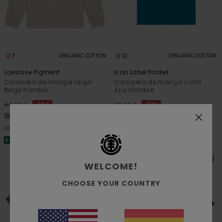
7
12
ORGANIC COTTON
ORGANIC COTTON
Lowcase Pigment
Icon Label Pocket
Camiseta de manga larga
Camiseta de manga corta
Beige hombre
Azul hombre
55%
63%
40,00 €
30,00 €
18,00 €
11,25 €
OFERTAS
OFERTAS
DOBLE PROMO -25% EXTRA
DOBLE PROMO -25% EXTRA
WELCOME!
CHOOSE YOUR COUNTRY