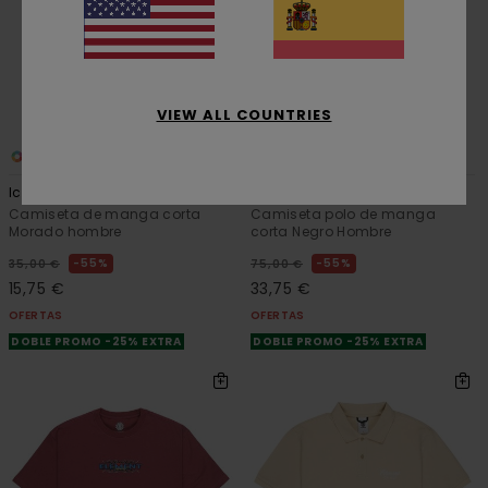
VIEW ALL COUNTRIES
14
1
ORGANIC COTTON
Icon Embroidery
Eaxe Soccer
Camiseta de manga corta
Camiseta polo de manga
Morado hombre
corta Negro Hombre
55%
55%
35,00 €
75,00 €
15,75 €
33,75 €
OFERTAS
OFERTAS
DOBLE PROMO -25% EXTRA
DOBLE PROMO -25% EXTRA