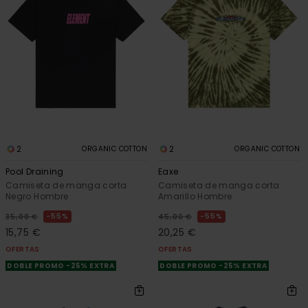
búsqueda
2
2
ORGANIC COTTON
ORGANIC COTTON
Pool Draining
Eaxe
Camiseta de manga corta
Camiseta de manga corta
Negro Hombre
Amarillo Hombre
55%
55%
35,00 €
45,00 €
15,75 €
20,25 €
OFERTAS
OFERTAS
DOBLE PROMO -25% EXTRA
DOBLE PROMO -25% EXTRA