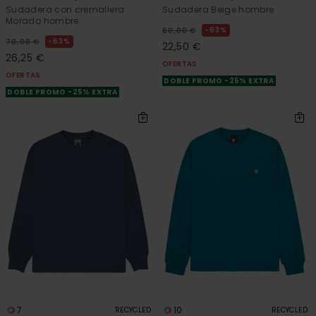
Sudadera con cremallera
Sudadera Beige hombre
Morado hombre
63%
60,00 €
63%
70,00 €
22,50 €
26,25 €
OFERTAS
OFERTAS
DOBLE PROMO -25% EXTRA
DOBLE PROMO -25% EXTRA
7
10
RECYCLED
RECYCLED