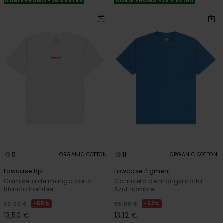
DOBLE PROMO -25% EXTRA
DOBLE PROMO -25% EXTRA
5
11
ORGANIC COTTON
ORGANIC COTTON
Lowcase Bp
Lowcase Pigment
Camiseta de manga corta
Camiseta de manga corta
Blanco hombre
Azul hombre
55%
63%
30,00 €
35,00 €
13,50 €
13,12 €