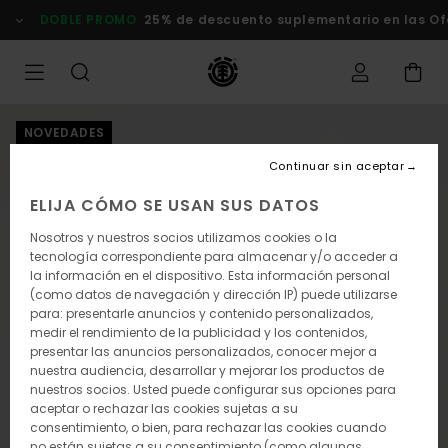
Pasar
DOBLE PROMO
25% de descuento suplementario en las Ofer
a
la
información
del
producto
NOVEDADES
Continuar sin aceptar
ELIJA CÓMO SE USAN SUS DATOS
Nosotros y nuestros socios utilizamos cookies o la
tecnología correspondiente para almacenar y/o acceder a
la información en el dispositivo. Esta información personal
(como datos de navegación y dirección IP) puede utilizarse
para: presentarle anuncios y contenido personalizados,
medir el rendimiento de la publicidad y los contenidos,
presentar las anuncios personalizados, conocer mejor a
nuestra audiencia, desarrollar y mejorar los productos de
nuestros socios. Usted puede configurar sus opciones para
aceptar o rechazar las cookies sujetas a su
consentimiento, o bien, para rechazar las cookies cuando
no están sujetas a su consentimiento (como algunas