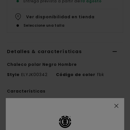
Entrega prevista a partir del
10 agosto
Ver disponibilidad en tienda
Seleccione una talla
Detalles & características
Chaleco polar Negro Hombre
Style
ELYJK00342
Código de color
fbk
Características
Conscious by Nature:
poliéster reciclado GRS
Composición del tejido:
100% poliéster
reciclado
Confección del tejido:
tejido polar sherpa