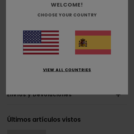
WELCOME!
[240 g/m2]
Corte:
corte relajado
CHOOSE YOUR COUNTRY
Forro:
sin forro
Cierre:
cremallera
Bolsillos:
bolsillos con cremallera
Otras características:
parche de silicona
corporativo en el pecho
Composición
[Tejido principal] 100% poliéster
VIEW ALL COUNTRIES
reciclado
Envíos y Devoluciones
Últimos artículos vistos