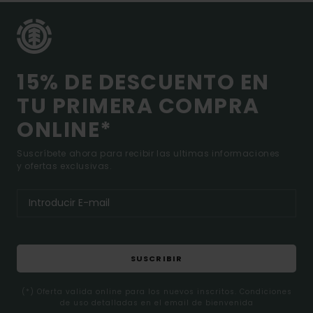
15% DE DESCUENTO EN
TU PRIMERA COMPRA
ONLINE*
Suscríbete ahora para recibir las ultimas informaciones
y ofertas exclusivas.
SUSCRIBIR
(*) Oferta valida online para los nuevos inscritos. Condiciones
de uso detalladas en el email de bienvenida