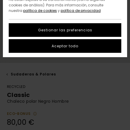
cookies de análisis). Para más información, consulte
nuestra
política de cookies
y
política de privacidad
Gestionar las preferencias
Aceptar todo
Sudaderas & Polares
RECYCLED
Classic
Chaleco polar Negro Hombre
ECO-BONUS
80,00 €