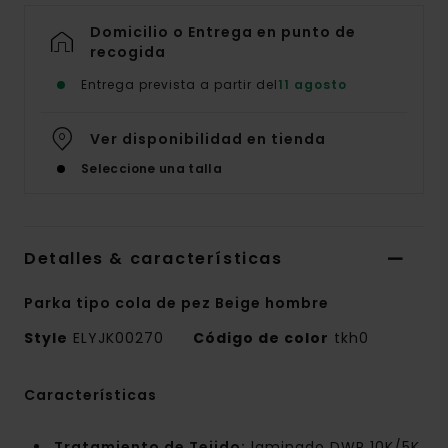
Domicilio o Entrega en punto de
recogida
Entrega prevista a partir del
11 agosto
Ver disponibilidad en tienda
Seleccione una talla
Detalles & características
Parka tipo cola de pez Beige hombre
Style
ELYJK00270
Código de color
tkh0
Características
Tratamiento de Tejido:
laminado DWR 10K/5K