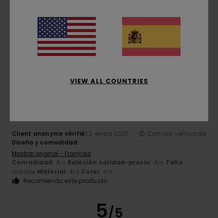
Client anonyme vérifié
25. enero 2026
Compra verificada
Esta parka es bonita, abrigada y tiene un buen corte
Mostrar original - Français
Comodidad
: 5
Relación calidad-precio
: 5
Talla
: Talla
/5
/5
perfecta
Material
: 5
Color
: 5
/5
/5
Recomiendo este producto
5
VIEW ALL COUNTRIES
/5
Client anonyme vérifié
22. enero 2026
Compra verificada
Diseño y comodidad
Mostrar original - Français
Comodidad
: 4
Relación calidad-precio
: 4
Talla
:
/5
/5
Grande
Material
: 4
Color
: 4
/5
/5
Recomiendo este producto
5
/5