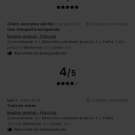
Client anonyme vérifié
22. enero 2026
Compra verificada
Una chaqueta estupenda
Mostrar original - Français
Comodidad
: 5
Relación calidad-precio
: 4
Talla
: Talla
/5
/5
perfecta
Material
: 5
Color
: 5
/5
/5
Recomiendo este producto
4
/5
Luc
18. enero 2026
Compra verificada
Todo en orden
Mostrar original - Français
Comodidad
: 4
Relación calidad-precio
: 4
Talla
:
/5
/5
Grande
Material
: 4
Color
: 4
/5
/5
Recomiendo este producto