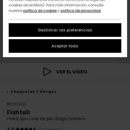
cookies de análisis). Para más información, consulte
nuestra
política de cookies
y
política de privacidad
Gestionar las preferencias
Aceptar todo
VER EL VIDEO
Chaquetas Y Abrigos
RECYCLED
Fishtail
Parka tipo cola de pez Beige hombre
4.5
(15 Reseñas)