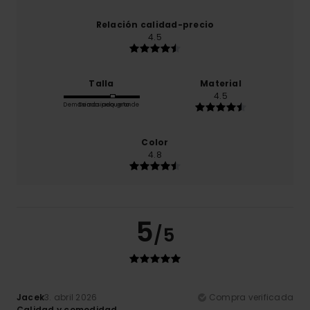
Relación calidad-precio
4.5
Talla
Material
4.5
Demasiado pequeño
Demasiado grande
Color
4.8
5
/5
Jacek
3. abril 2026
Compra verificada
Calidad y comodidad