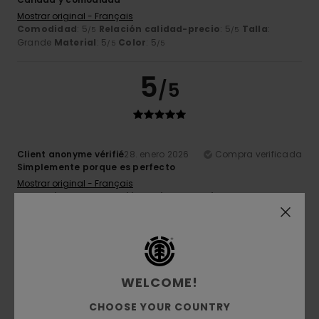
Mostrar original - Français
Comodidad
: 5
Relación calidad-precio
: 5
Talla
:
/5
/5
Grande
Material
: 5
Color
: 5
/5
/5
5
/5
Client anonyme vérifié
28. enero 2026
Compra verificada
Simplemente porque es perfecto
Mostrar original - Français
Comodidad
: 5
Relación calidad-precio
: 5
Talla
:
/5
/5
Demasiado grande
Material
: 5
Color
: 5
/5
/5
Recomiendo este producto
5
/5
WELCOME!
CHOOSE YOUR COUNTRY