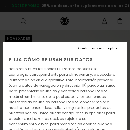
Pasar
DOBLE PROMO
25% de descuento suplementario en las Of
a
la
información
del
producto
NOVEDADES
Continuar sin aceptar
ELIJA CÓMO SE USAN SUS DATOS
Nosotros y nuestros socios utilizamos cookies o la
tecnología correspondiente para almacenar y/o acceder a
la información en el dispositivo. Esta información personal
(como datos de navegación y dirección IP) puede utilizarse
para: presentarle anuncios y contenido personalizados,
medir el rendimiento de la publicidad y los contenidos,
presentar las anuncios personalizados, conocer mejor a
nuestra audiencia, desarrollar y mejorar los productos de
nuestros socios. Usted puede configurar sus opciones para
aceptar o rechazar las cookies sujetas a su
consentimiento, o bien, para rechazar las cookies cuando
no están sujetas a su consentimiento (como algunas