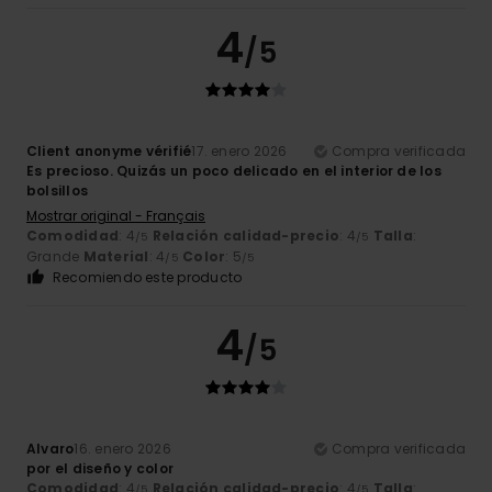
4
/5
Client anonyme vérifié
17. enero 2026
Compra verificada
Es precioso. Quizás un poco delicado en el interior de los
bolsillos
Mostrar original - Français
Comodidad
: 4
Relación calidad-precio
: 4
Talla
:
/5
/5
Grande
Material
: 4
Color
: 5
/5
/5
Recomiendo este producto
4
/5
Alvaro
16. enero 2026
Compra verificada
por el diseño y color
Comodidad
: 4
Relación calidad-precio
: 4
Talla
:
/5
/5