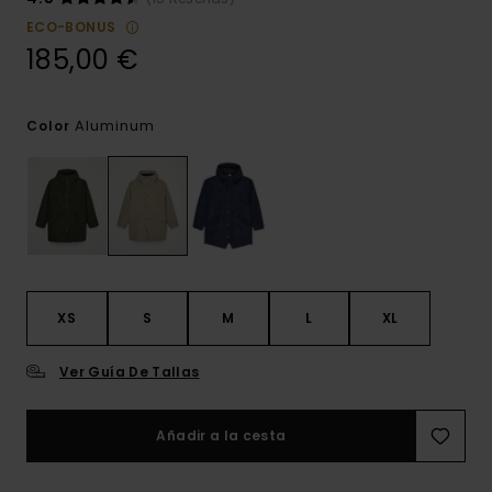
ECO-BONUS
185,00 €
Aluminum
Color
XS
S
M
L
XL
Ver Guía De Tallas
Añadir a la cesta