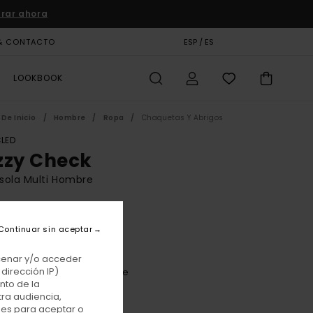
rar ahora
& CONTACTO
TARJETA DE REGALO
ESP / ES
TIENDAS
LOOKBOOK
De Inicio
Hombre
Ropa
Chaquetas Y Abrigos
LED
zzy Check
sola Multi Hombre
BONUS
,00 €
Continuar sin aceptar
acenar y/o acceder
dirección IP)
Brushed Plaid Dark Slate
r
nto de la
tra audiencia,
nes para aceptar o