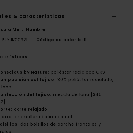
lles & características
sola Multi Hombre
e
ELYJK00321
Código de color
krd1
cterísticas
onscious by Nature:
poliéster reciclado GRS
omposición del tejido:
80% poliéster reciclado,
 lana
onfección del tejido:
mezcla de lana [346
2]
orte:
corte relajado
ierre:
cremallera bidireccional
olsillos:
dos bolsillos de parche frontales y
rales