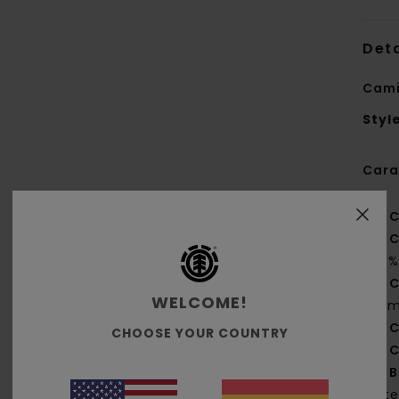
Deta
Cami
Styl
Cara
C
C
20%
C
WELCOME!
g/m
C
CHOOSE YOUR COUNTRY
C
B
late