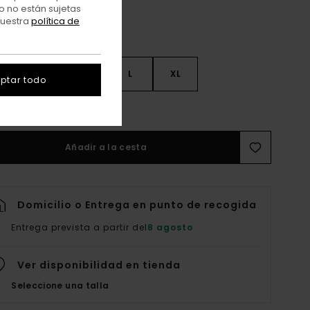
o no están sujetas
nuestra
política de
S
S
M
L
XL
ptar todo
er Guía De Tallas
Añadir a la cesta
Domicilio o Entrega en punto de recogida
Entrega prevista a partir del
8 agosto
Ver disponibilidad en tienda
Seleccione una talla