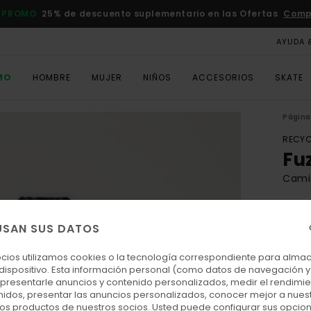
 PROMO
25% de descuento suplementario en las Ofertas
Comp
AYUDA 
MO
HOMBRE
MUJER
NIÑOS
ACCESORIOS
SKATE
Página 
RECYC
Fu
Cami
ECO-
140
USAN SUS DATOS
ocios utilizamos cookies o la tecnología correspondiente para alm
 dispositivo. Esta información personal (como datos de navegación y 
Colo
: presentarle anuncios y contenido personalizados, medir el rendimie
enidos, presentar las anuncios personalizados, conocer mejor a nues
 los productos de nuestros socios. Usted puede configurar sus opcio