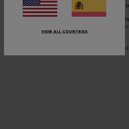
O
Com
recic
VIEW ALL COUNTRIES
Env