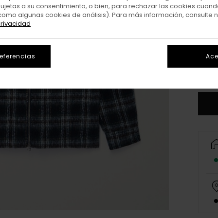
sujetas a su consentimiento, o bien, para rechazar las cookies cuand
como algunas cookies de análisis). Para más información, consulte 
privacidad
X
referencias
Ace
V