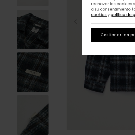
rechazar las cookies 
a su consentimiento (
cookies
y
política de 
Gestionar las p