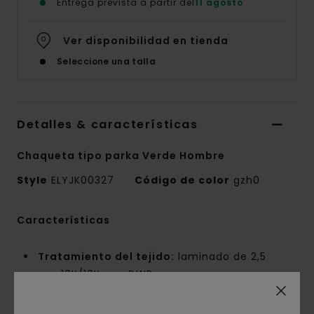
Entrega prevista a partir del
11 agosto
Ver disponibilidad en tienda
Seleccione una talla
Detalles & características
Chaqueta tipo parka Verde Hombre
Style
ELYJK00327
Código de color
gzh0
Características
Tratamiento del tejido:
laminado de 2,5
capas 10K/10K con DWR
Conscious by Nature:
poliéster reciclado GRS
Composición del tejido:
100% poliéster