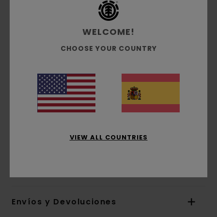
reciclado
Confección del tejido:
tejido ripstop [137
WELCOME!
g/m2]
Corte:
corte relajado
CHOOSE YOUR COUNTRY
Forro:
sin forro
Cierre:
cremallera con solapa interior de
protección
Bolsillos:
bolsillos con solapa de protección
Capucha:
capucha con borde de Lycra
Otras características:
parche de silicona
con el logo en el pecho
VIEW ALL COUNTRIES
Composición
[Tejido principal] 100% poliéster
reciclado
Envíos y Devoluciones