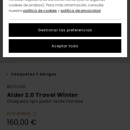
cookies de análisis). Para más información, consulte
nuestra
política de cookies
y
política de privacidad
Gestionar las preferencias
Aceptar todo
Chaquetas Y Abrigos
RECYCLED
Alder 2.0 Travel Winter
Chaqueta tipo parka Verde Hombre
ECO-BONUS
160,00 €