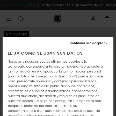
Pasar
DOBLE PROMO
25% de descuento suplementario en las Ofer
a
la
información
del
producto
NOVEDADES
Continuar sin aceptar
ELIJA CÓMO SE USAN SUS DATOS
Nosotros y nuestros socios utilizamos cookies o la
tecnología correspondiente para almacenar y/o acceder a
la información en el dispositivo. Esta información personal
(como datos de navegación y dirección IP) puede utilizarse
para: presentarle anuncios y contenido personalizados,
medir el rendimiento de la publicidad y los contenidos,
presentar las anuncios personalizados, conocer mejor a
nuestra audiencia, desarrollar y mejorar los productos de
nuestros socios. Usted puede configurar sus opciones para
aceptar o rechazar las cookies sujetas a su
consentimiento, o bien, para rechazar las cookies cuando
no están sujetas a su consentimiento (como algunas