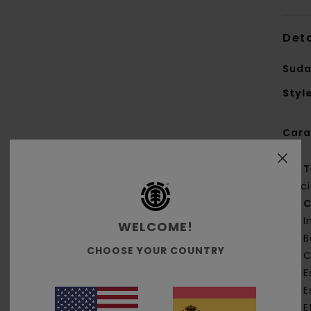
Deta
Suda
Styl
Cara
T
rec
C
I
WELCOME!
B
CHOOSE YOUR COUNTRY
C
E
E
E