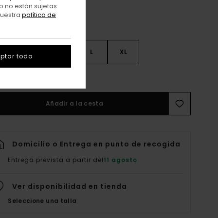
o no están sujetas
nuestra
política de
S
S
M
L
XL
ptar todo
er Guía De Tallas
Añadir a la cesta
Domicilio o Entrega en punto de recogida
Entrega prevista a partir del
11 agosto
Ver disponibilidad en tienda
Seleccione una talla