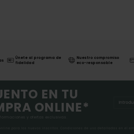
Únete al programa de
Nuestro compromiso
as
fidelidad
eco-responsable
UENTO EN TU
MPRA ONLINE*
nformaciones y ofertas exclusivas.
 online para los nuevos inscritos. Condiciones de uso detalladas en el e