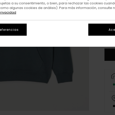
sujetas a su consentimiento, o bien, para rechazar las cookies cuand
como algunas cookies de análisis). Para más información, consulte 
privacidad
X
referencias
Ace
V