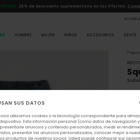
 PROMO
25% de descuento suplementario en las Ofertas
Comp
AYUDA 
MO
HOMBRE
MUJER
NIÑOS
ACCESORIOS
SKATE
Página 
RECYC
Sq
Suda
ECO-
80,
USAN SUS DATOS
ocios utilizamos cookies o la tecnología correspondiente para alm
 dispositivo. Esta información personal (como datos de navegación y 
Colo
: presentarle anuncios y contenido personalizados, medir el rendimie
enidos, presentar las anuncios personalizados, conocer mejor a nues
 los productos de nuestros socios. Usted puede configurar sus opcio