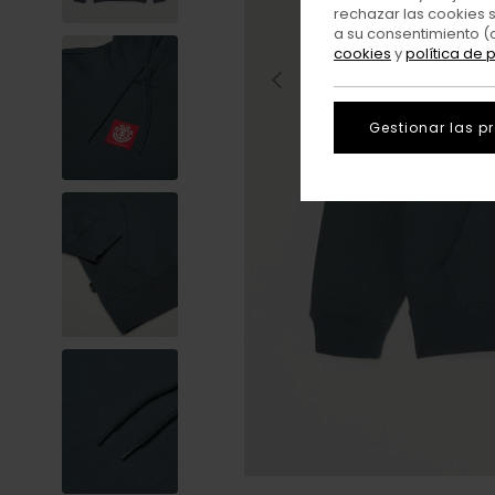
rechazar las cookies 
a su consentimiento (
cookies
y
política de 
Gestionar las p