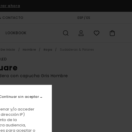
rar ahora
& CONTACTO
TARJETA DE REGALO
ESP / ES
TIENDAS
LOOKBOOK
De Inicio
Hombre
Ropa
Sudaderas & Polares
LED
uare
dera con capucha Gris Hombre
BONUS
00 €
Continuar sin aceptar
acenar y/o acceder
dirección IP)
Dark Slate
r
nto de la
tra audiencia,
nes para aceptar o