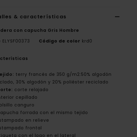
lles & características
dera con capucha Gris Hombre
e
ELYSF00373
Código de color
krd0
cterísticas
ejido:
terry francés de 350 g/m2:50% algodón
iclado, 30% algodón y 20% poliéster reciclado
orte:
corte relajado
nterior cepillado
olsillo canguro
apucha forrada con el mismo tejido
stampado en relieve
stampado frontal
tiqueta con el logo en el lateral