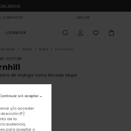
rar ahora
& CONTACTO
TARJETA DE REGALO
ESP / ES
TIENDAS
LOOKBOOK
De Inicio
Mujer
Ropa
Camisetas
IC COTTON
rnhill
seta de manga corta Morado Mujer
(1 Reseñas)
BONUS
Continuar sin aceptar
 €
63%
25 €
acenar y/o acceder
dirección IP)
TAS
nto de la
tra audiencia,
E PROMO -25% EXTRA
nes para aceptar o