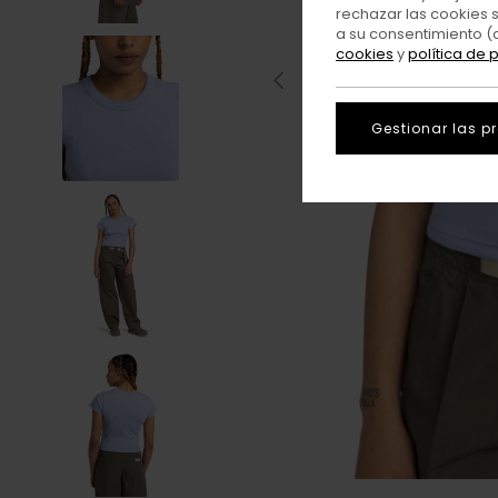
rechazar las cookies 
a su consentimiento (
cookies
y
política de 
Gestionar las p