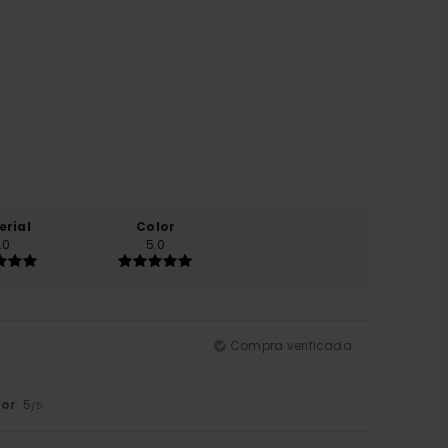
erial
Color
.0
5.0
Compra verificada
lor
: 5
/5