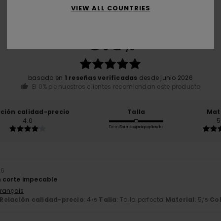
VIEW ALL COUNTRIES
Puntuación media
5.0
/5
basado en
1 reseñas verificadas
desde junio 2026
El 0% de nuestros clientes recomiendan este producto
ación calidad-precio
Talla
Mat
4.0
5
Demasiado pequeño
Demasiado grande
26
n corte impecable
Français
Relación calidad-precio
: 4
Talla
: Talla perfecta
Material
: 5
Co
/5
/5