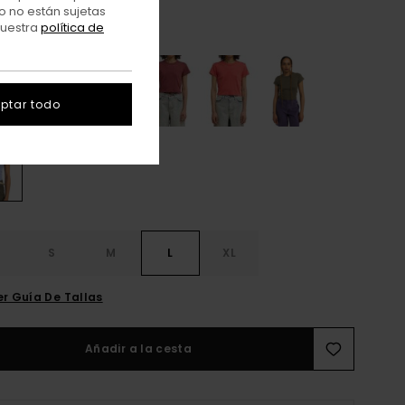
o no están sujetas
nuestra
política de
Blue Heron
r
ptar todo
S
S
M
L
XL
er Guía De Tallas
Añadir a la cesta