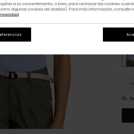
sujetas a su consentimiento, o bien, para rechazar las cookies cuand
como algunas cookies de análisis). Para más información, consulte 
Colo
privacidad
referencias
Ace
X
V