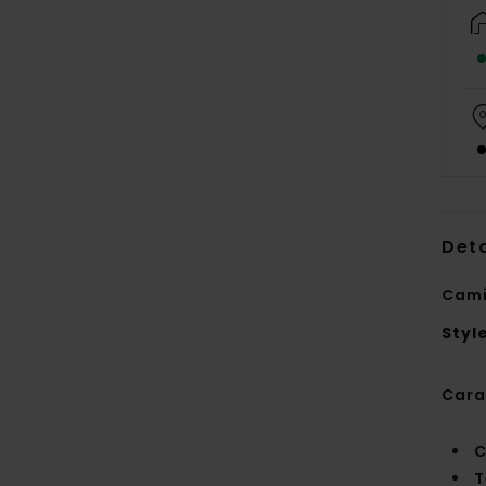
Deta
Cami
Styl
Cara
C
T