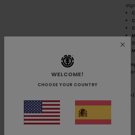
alg
C
C
C
M
C
M
Com
orgá
WELCOME!
CHOOSE YOUR COUNTRY
Env