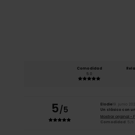
Comodidad
Rel
5.0
5
Elodie
19. junio 20
/5
Un clásico con u
Mostrar original - 
Comodidad
: 5
/5