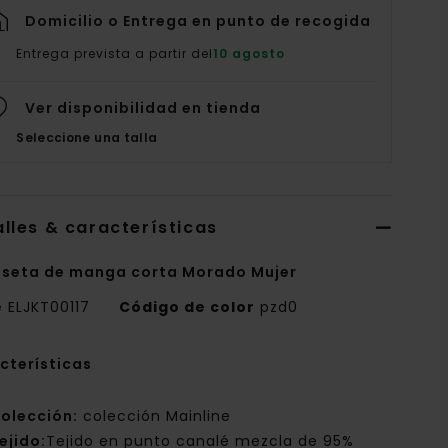
Domicilio o Entrega en punto de recogida
Entrega prevista a partir del
10 agosto
Ver disponibilidad en tienda
Seleccione una talla
lles & características
seta de manga corta Morado Mujer
e
ELJKT00117
Código de color
pzd0
cterísticas
olección:
colección Mainline
ejido:
Tejido en punto canalé mezcla de 95%