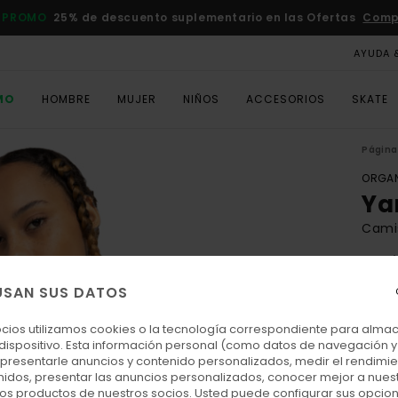
 PROMO
25% de descuento suplementario en las Ofertas
Comp
AYUDA 
MO
HOMBRE
MUJER
NIÑOS
ACCESORIOS
SKATE
Página 
ORGAN
Ya
Cami
5.0
ECO-
USAN SUS DATOS
30,00
11,
ocios utilizamos cookies o la tecnología correspondiente para alm
 dispositivo. Esta información personal (como datos de navegación y 
OFER
: presentarle anuncios y contenido personalizados, medir el rendimie
enidos, presentar las anuncios personalizados, conocer mejor a nues
DOBL
 los productos de nuestros socios. Usted puede configurar sus opcio