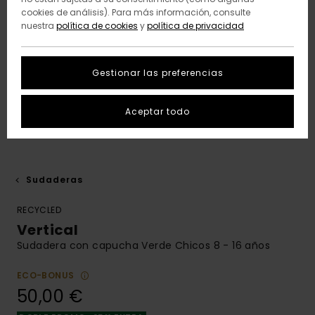
cookies de análisis). Para más información, consulte
nuestra
política de cookies
y
política de privacidad
Gestionar las preferencias
Aceptar todo
Sudaderas
RECYCLED
Vertical
Sudadera con capucha Verde Chicos 8 - 16 años
ECO-BONUS
50,00 €