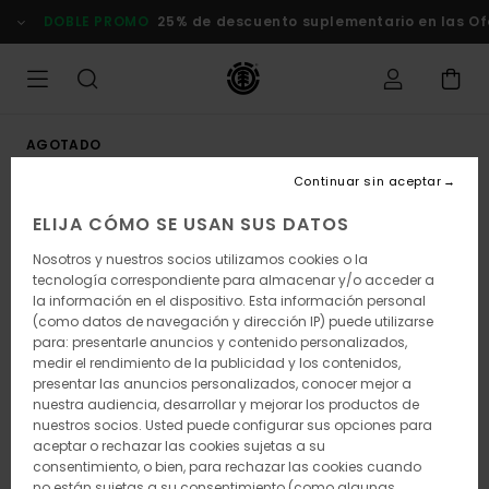
Pasar
DOBLE PROMO
25% de descuento suplementario en las Ofer
a
la
información
del
producto
AGOTADO
Continuar sin aceptar
ELIJA CÓMO SE USAN SUS DATOS
Nosotros y nuestros socios utilizamos cookies o la
tecnología correspondiente para almacenar y/o acceder a
la información en el dispositivo. Esta información personal
(como datos de navegación y dirección IP) puede utilizarse
para: presentarle anuncios y contenido personalizados,
medir el rendimiento de la publicidad y los contenidos,
presentar las anuncios personalizados, conocer mejor a
nuestra audiencia, desarrollar y mejorar los productos de
nuestros socios. Usted puede configurar sus opciones para
aceptar o rechazar las cookies sujetas a su
consentimiento, o bien, para rechazar las cookies cuando
no están sujetas a su consentimiento (como algunas