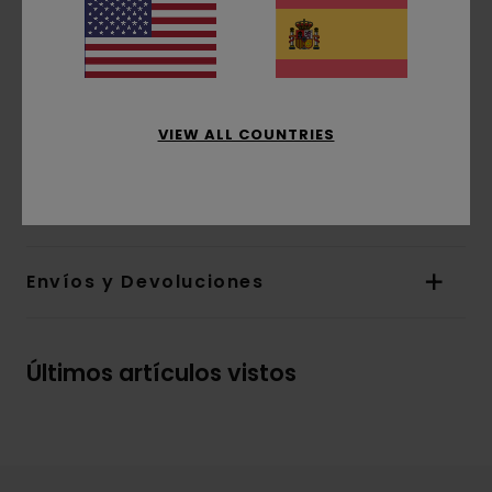
Cuello:
capucha con cuello
Mangas:
Mangas largas
Bolsillos:
bolsillos estilo canguro
Cierre:
Sin abertura
Marca:
serigrafía en la parte frontal
VIEW ALL COUNTRIES
Composición
[Tejido principal] 70% algodón, 30%
algodón reciclado
Envíos y Devoluciones
Últimos artículos vistos