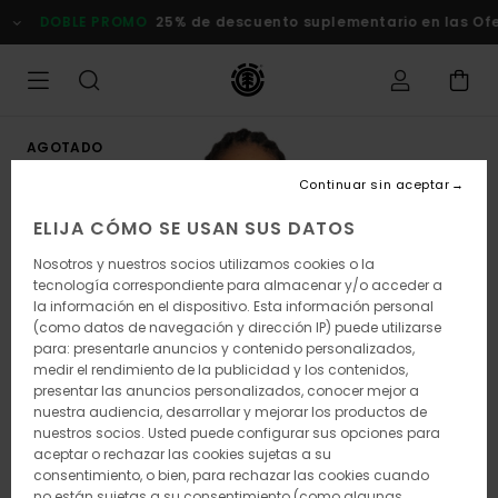
Pasar
DOBLE PROMO
25% de descuento suplementario en las Ofert
a
la
información
del
producto
AGOTADO
Continuar sin aceptar
ELIJA CÓMO SE USAN SUS DATOS
Nosotros y nuestros socios utilizamos cookies o la
tecnología correspondiente para almacenar y/o acceder a
la información en el dispositivo. Esta información personal
(como datos de navegación y dirección IP) puede utilizarse
para: presentarle anuncios y contenido personalizados,
medir el rendimiento de la publicidad y los contenidos,
presentar las anuncios personalizados, conocer mejor a
nuestra audiencia, desarrollar y mejorar los productos de
nuestros socios. Usted puede configurar sus opciones para
aceptar o rechazar las cookies sujetas a su
consentimiento, o bien, para rechazar las cookies cuando
no están sujetas a su consentimiento (como algunas