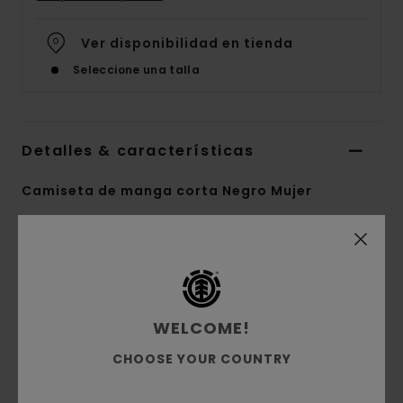
Ver disponibilidad en tienda
Seleccione una talla
Detalles & características
Camiseta de manga corta Negro Mujer
Style
ELJZT00135
Código de color
kta0
Características
Colección:
colección Mainline
WELCOME!
Tejido:
tejido de punto de 100% algodón
CHOOSE YOUR COUNTRY
orgánico [180 g/m2]
Corte:
Ajuste relajado