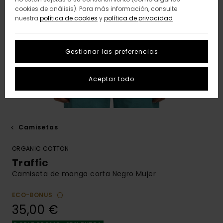
cookies de análisis). Para más información, consulte
nuestra
política de cookies
y
política de privacidad
Gestionar las preferencias
Aceptar todo
Camisetas
ORGANIC COTTON
Traffic
Camiseta de manga corta Negro Mujer
ECO-BONUS
35,00 €