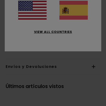
Cuello:
Cuello redondo
Mangas:
manga corta
Marca:
estampado de base agua en las
partes delantera y trasera
Etiqueta rectangular de la marca en la
costura
VIEW ALL COUNTRIES
Composición
[Tejido principal] 100% algodón
orgánico
Envíos y Devoluciones
Últimos artículos vistos