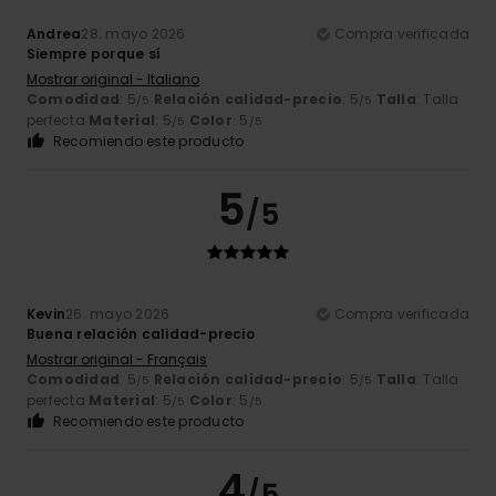
Andrea
28. mayo 2026
Compra verificada
Siempre porque sí
Mostrar original - Italiano
Comodidad
: 5
Relación calidad-precio
: 5
Talla
: Talla
/5
/5
perfecta
Material
: 5
Color
: 5
/5
/5
Recomiendo este producto
5
/5
Kevin
26. mayo 2026
Compra verificada
Buena relación calidad-precio
Mostrar original - Français
Comodidad
: 5
Relación calidad-precio
: 5
Talla
: Talla
/5
/5
perfecta
Material
: 5
Color
: 5
/5
/5
Recomiendo este producto
4
/5