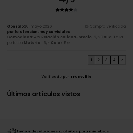
Gonzalo
26. mayo 2026
Compra verificada
por la atencion, muy serviciales
Comodidad
: 4
Relación calidad-precio
: 5
Talla
: Talla
/5
/5
perfecta
Material
: 5
Color
: 5
/5
/5
1
2
3
4
>
Verificado por
TrustVille
Últimos artículos vistos
Envío y devoluciones gratuitos para miembros