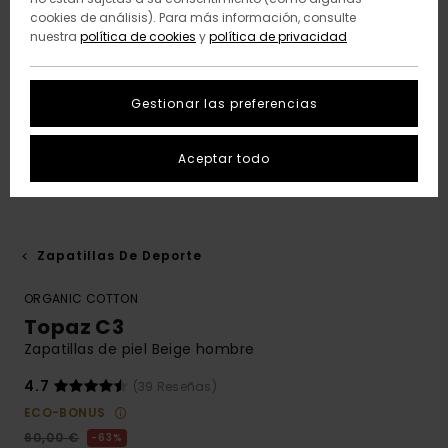
cookies de análisis). Para más información, consulte
nuestra
política de cookies
y
política de privacidad
Gestionar las preferencias
Aceptar todo
Zapatillas De Deporte
ORGANIC COTTON
Topaz C3
Zapatillas de piel Beige hombre
4.7
(39 Reseñas)
ECO-BONUS
60,00 €
63%