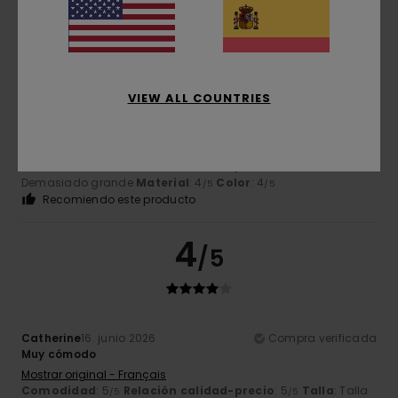
5
/5
VIEW ALL COUNTRIES
Scherer
19. junio 2026
Compra verificada
Cómoda y elegante
Mostrar original - Français
Comodidad
: 5
Relación calidad-precio
: 4
Talla
:
/5
/5
Demasiado grande
Material
: 4
Color
: 4
/5
/5
Recomiendo este producto
4
/5
Catherine
16. junio 2026
Compra verificada
Muy cómodo
Mostrar original - Français
Comodidad
: 5
Relación calidad-precio
: 5
Talla
: Talla
/5
/5