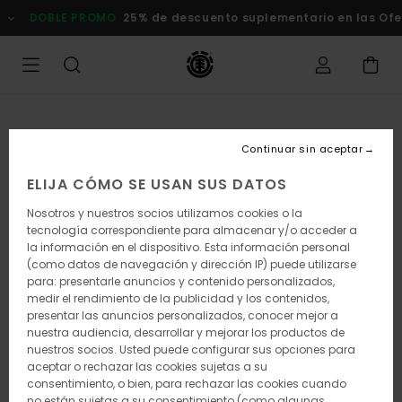
Pasar
DOBLE PROMO
25% de descuento suplementario en las Of
a
la
información
del
producto
Continuar sin aceptar
ELIJA CÓMO SE USAN SUS DATOS
Nosotros y nuestros socios utilizamos cookies o la
tecnología correspondiente para almacenar y/o acceder a
la información en el dispositivo. Esta información personal
(como datos de navegación y dirección IP) puede utilizarse
para: presentarle anuncios y contenido personalizados,
medir el rendimiento de la publicidad y los contenidos,
presentar las anuncios personalizados, conocer mejor a
nuestra audiencia, desarrollar y mejorar los productos de
nuestros socios. Usted puede configurar sus opciones para
aceptar o rechazar las cookies sujetas a su
consentimiento, o bien, para rechazar las cookies cuando
no están sujetas a su consentimiento (como algunas