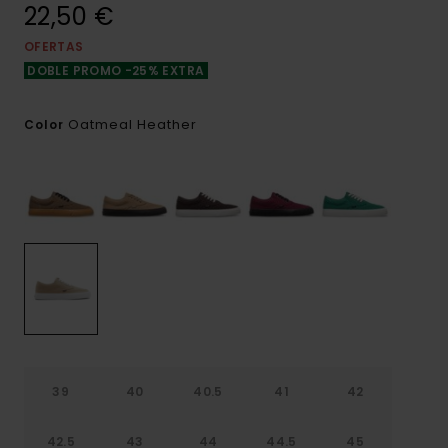
22,50 €
OFERTAS
DOBLE PROMO -25% EXTRA
Oatmeal Heather
Color
39
40
40.5
41
42
42.5
43
44
44.5
45