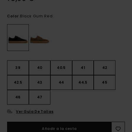
Black Gum Red
Color
39
40
40.5
41
42
42.5
43
44
44.5
45
46
47
Ver Guía De Tallas
Añadir a la cesta