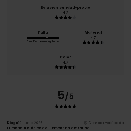
Relación calidad-precio
4.2
Talla
Material
4.7
Demasiado pequeño
Demasiado grande
Color
4.7
5
/5
Diogo
10. junio 2026
Compra verificada
El modelo clásico de Element no defrauda