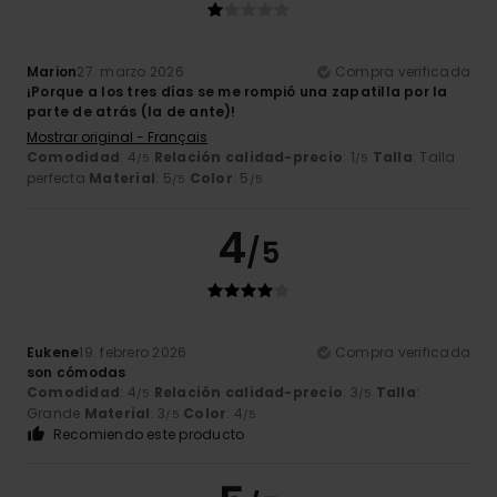
Marion
27. marzo 2026
Compra verificada
¡Porque a los tres días se me rompió una zapatilla por la
parte de atrás (la de ante)!
Mostrar original - Français
Comodidad
: 4
Relación calidad-precio
: 1
Talla
: Talla
/5
/5
perfecta
Material
: 5
Color
: 5
/5
/5
4
/5
Eukene
19. febrero 2026
Compra verificada
son cómodas
Comodidad
: 4
Relación calidad-precio
: 3
Talla
:
/5
/5
Grande
Material
: 3
Color
: 4
/5
/5
Recomiendo este producto