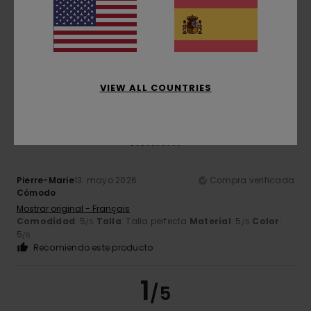
Roman
16. mayo 2026
Compra verificada
Todo genial
Mostrar original - Deutsch
Comodidad
: 4
Relación calidad-precio
: 4
Talla
: Talla
/5
/5
perfecta
Material
: 4
Color
: 4
/5
/5
Recomiendo este producto
VIEW ALL COUNTRIES
5
/5
Pierre-Marie
13. mayo 2026
Compra verificada
Cómodo
Mostrar original - Français
Comodidad
: 5
Talla
: Talla perfecta
Material
: 5
Color
:
/5
/5
5
/5
Recomiendo este producto
1
/5