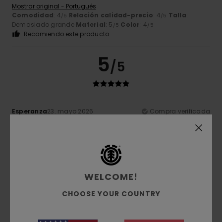
Mostrar original - Português
Comodidad
: 4
Relación calidad-precio
: 4
Talla
:
/5
/5
Demasiado grande
Material
: 5
Color
: 4
/5
/5
Recomiendo este producto
5
/5
Esperanza
23. mayo 2026
Compra verificada
Son exactamente como las imágenes
Comodidad
: 5
Relación calidad-precio
: 5
Talla
: Talla
/5
/5
perfecta
Material
: 5
/5
Recomiendo este producto
5
WELCOME!
/5
CHOOSE YOUR COUNTRY