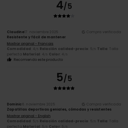
4
/5
Claudine
17. noviembre 2025
Compra verificada
Resistente y fácil de mantener
Mostrar original - Français
Comodidad
: 4
Relación calidad-precio
: 5
Talla
: Talla
/5
/5
perfecta
Material
: 4
Color
: 4
/5
/5
Recomiendo este producto
5
/5
Dominic
6. noviembre 2025
Compra verificada
Zapatillas deportivas geniales, cómodas y resistentes
Mostrar original - English
Comodidad
: 5
Relación calidad-precio
: 5
Talla
: Talla
/5
/5
perfecta
Material
: 5
Color
: 5
/5
/5