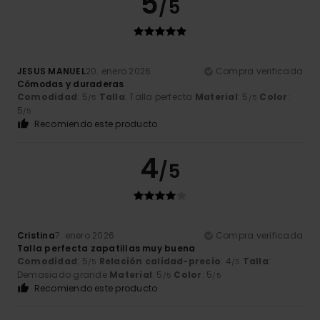
5
/5
JESUS MANUEL
20. enero 2026
Compra verificada
Cómodas y duraderas
Comodidad
: 5
Talla
: Talla perfecta
Material
: 5
Color
:
/5
/5
5
/5
Recomiendo este producto
4
/5
Cristina
7. enero 2026
Compra verificada
Talla perfecta zapatillas muy buena
Comodidad
: 5
Relación calidad-precio
: 4
Talla
:
/5
/5
Demasiado grande
Material
: 5
Color
: 5
/5
/5
Recomiendo este producto