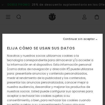
Pasar
DOBLE PROMO
25% de descuento suplementario en las Ofertas
a
la
información
del
producto
Continuar sin aceptar
ELIJA CÓMO SE USAN SUS DATOS
Nosotros y nuestros socios utilizamos cookies o la
tecnología correspondiente para almacenar y/o acceder a
la información en el dispositivo. Esta información personal
(como datos de navegación y dirección IP) puede utilizarse
para: presentarle anuncios y contenido personalizados,
medir el rendimiento de la publicidad y los contenidos,
presentar las anuncios personalizados, conocer mejor a
nuestra audiencia, desarrollar y mejorar los productos de
nuestros socios. Usted puede configurar sus opciones para
aceptar o rechazar las cookies sujetas a su
consentimiento, o bien, para rechazar las cookies cuando
no están sujetas a su consentimiento (como algunas