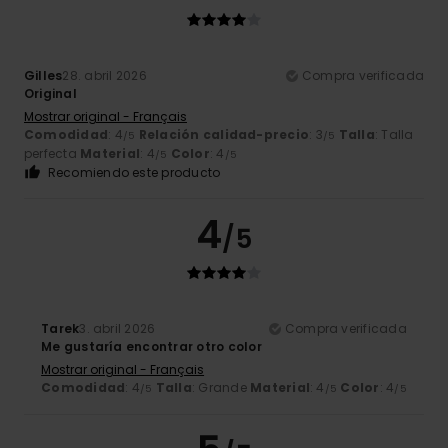
Gilles
28. abril 2026
Compra verificada
Original
Mostrar original - Français
Comodidad
: 4
Relación calidad-precio
: 3
Talla
: Talla
/5
/5
perfecta
Material
: 4
Color
: 4
/5
/5
Recomiendo este producto
4
/5
Tarek
3. abril 2026
Compra verificada
Me gustaría encontrar otro color
Mostrar original - Français
Comodidad
: 4
Talla
: Grande
Material
: 4
Color
: 4
/5
/5
/5