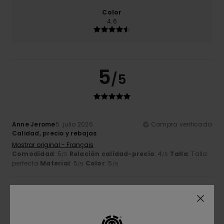
Color
4.6
5
/5
Anne Jerome
5. julio 2026
Compra verificada
Calidad, precio y rebajas
Mostrar original - Français
Comodidad
: 5
Relación calidad-precio
: 4
Talla
: Talla
/5
/5
perfecta
Material
: 5
Color
: 5
/5
/5
4
/5