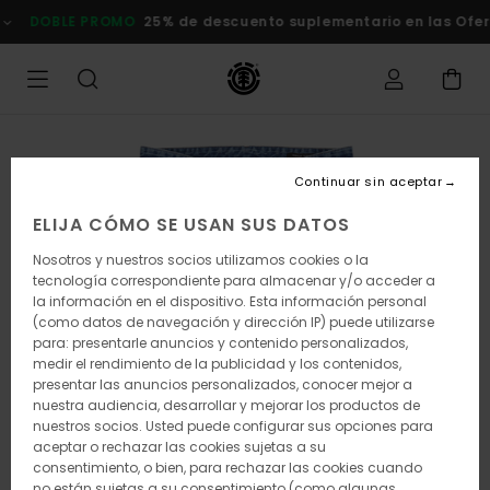
Pasar
OBLE PROMO
25% de descuento suplementario en las Ofertas
C
a
la
información
del
producto
Continuar sin aceptar
ELIJA CÓMO SE USAN SUS DATOS
Nosotros y nuestros socios utilizamos cookies o la
tecnología correspondiente para almacenar y/o acceder a
la información en el dispositivo. Esta información personal
(como datos de navegación y dirección IP) puede utilizarse
para: presentarle anuncios y contenido personalizados,
medir el rendimiento de la publicidad y los contenidos,
presentar las anuncios personalizados, conocer mejor a
nuestra audiencia, desarrollar y mejorar los productos de
nuestros socios. Usted puede configurar sus opciones para
aceptar o rechazar las cookies sujetas a su
consentimiento, o bien, para rechazar las cookies cuando
no están sujetas a su consentimiento (como algunas