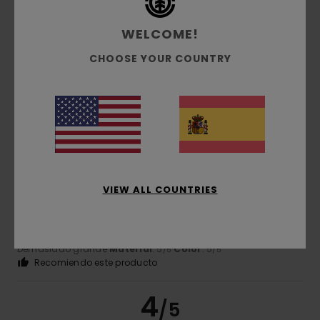
Pierre
2. julio 2026
Compra verificada
WELCOME!
¿Son unos buenos vaqueros?
Mostrar original - Français
CHOOSE YOUR COUNTRY
Comodidad
: 5
Relación calidad-precio
: 4
Talla
: Talla
/5
/5
perfecta
Material
: 4
Color
: 4
/5
/5
5
/5
VIEW ALL COUNTRIES
João
17. mayo 2026
Compra verificada
Los pantalones no me gustaron mucho
Mostrar original - Português
Comodidad
: 5
Relación calidad-precio
: 5
Talla
:
/5
/5
Demasiado grande
Material
: 5
Color
: 5
/5
/5
Recomiendo este producto
4
/5