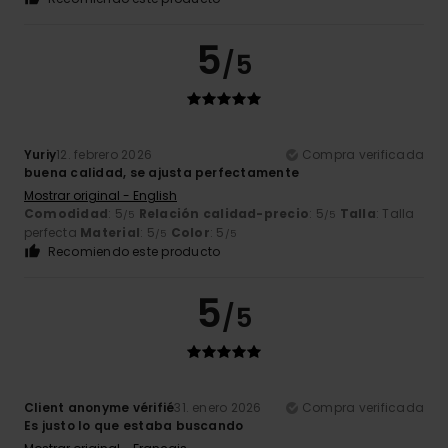
5
/5
Yuriy
12. febrero 2026
Compra verificada
buena calidad, se ajusta perfectamente
Mostrar original - English
Comodidad
: 5
Relación calidad-precio
: 5
Talla
: Talla
/5
/5
perfecta
Material
: 5
Color
: 5
/5
/5
Recomiendo este producto
5
/5
Client anonyme vérifié
31. enero 2026
Compra verificada
Es justo lo que estaba buscando