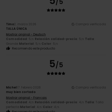
5
/5
Timo
2. marzo 2026
Compra verificada
TALLA ÚNICA
Mostrar original - Deutsch
Comodidad
: 5
Relación calidad-precio
: 5
Talla
:
/5
/5
Grande
Material
: 5
Color
: 5
/5
/5
Recomiendo este producto
5
/5
Michel
17. febrero 2026
Compra verificada
muy bien cortado
Mostrar original - Français
Comodidad
: 4
Relación calidad-precio
: 4
Talla
: Talla
/5
/5
perfecta
Material
: 4
Color
: 4
/5
/5
Recomiendo este producto