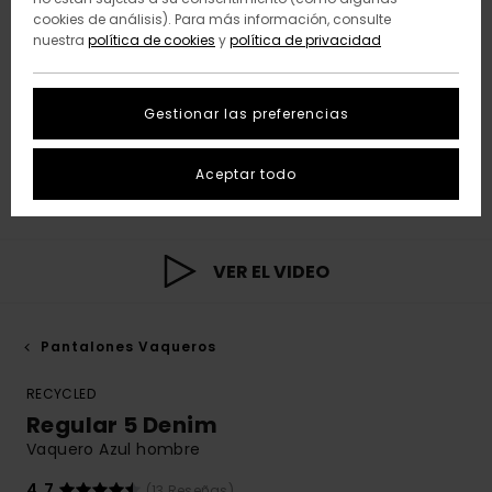
cookies de análisis). Para más información, consulte
nuestra
política de cookies
y
política de privacidad
Gestionar las preferencias
Aceptar todo
VER EL VIDEO
Pantalones Vaqueros
RECYCLED
Regular 5 Denim
Vaquero Azul hombre
4.7
(13 Reseñas)