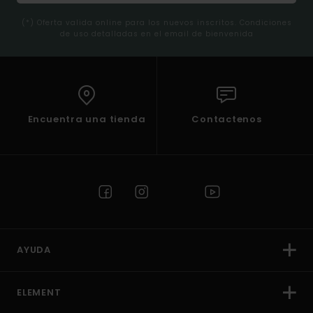
(*) Oferta valida online para los nuevos inscritos. Condiciones
de uso detalladas en el email de bienvenida
Encuentra una tienda
Contactenos
AYUDA
ELEMENT