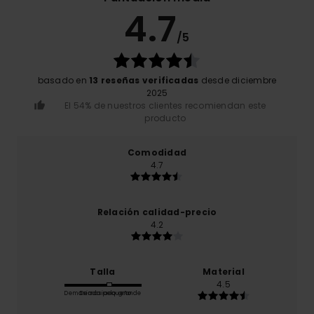
4.7
/5
basado en
13 reseñas verificadas
desde diciembre
2025
El 54% de nuestros clientes recomiendan este
producto
Comodidad
4.7
Relación calidad-precio
4.2
Talla
Material
4.5
Demasiado pequeño
Demasiado grande