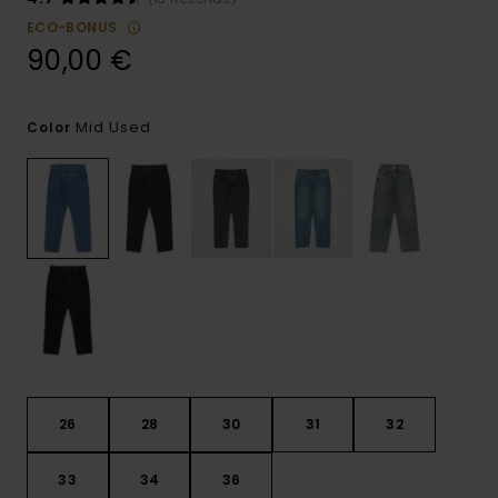
ECO-BONUS
90,00 €
Mid Used
Color
26
28
30
31
32
33
34
36