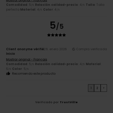
Mostrar original - Français
Comodidad
: 5
Relación calidad-precio
: 4
Talla
: Talla
/5
/5
perfecta
Material
: 4
Color
: 4
/5
/5
5
/5
Client anonyme vérifié
26. enero 2026
Compra verificada
Inicio
Mostrar original - Français
Comodidad
: 5
Relación calidad-precio
: 4
Material
:
/5
/5
5
Color
: 5
/5
/5
Recomiendo este producto
1
2
>
Verificado por
TrustVille