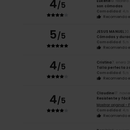
4
Eukene
19. febrero
/5
son cómodas
Comodidad
: 4
/5
Recomiendo e
5
JESUS MANUEL
20
/5
Cómodas y dura
Comodidad
: 5
/5
Recomiendo e
4
Cristina
7. enero 
/5
Talla perfecta z
Comodidad
: 5
/5
Recomiendo e
Claudine
17. novi
4
/5
Resistente y fác
Mostrar original - 
Comodidad
: 4
/5
Recomiendo e