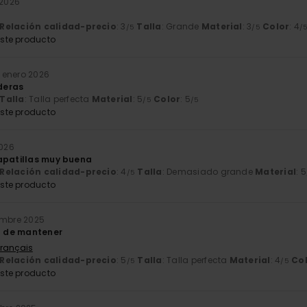
 2026
Relación calidad-precio
: 3
Talla
: Grande
Material
: 3
Color
: 4
/5
/5
/
ste producto
. enero 2026
deras
Talla
: Talla perfecta
Material
: 5
Color
: 5
/5
/5
ste producto
2026
apatillas muy buena
Relación calidad-precio
: 4
Talla
: Demasiado grande
Material
: 5
/5
ste producto
embre 2025
il de mantener
Français
Relación calidad-precio
: 5
Talla
: Talla perfecta
Material
: 4
Co
/5
/5
ste producto