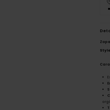
Deta
Zapa
Styl
Cara
E
E
S
C
org
T