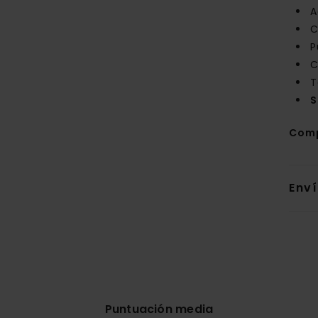
A
C
P
C
T
S
Com
Env
Puntuación media