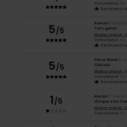
Comodidad
: 5
/5
Recomiendo e
Roman
16. mayo 
5
/5
Todo genial
Mostrar original -
Comodidad
: 4
/5
Recomiendo e
Pierre-Marie
13. 
5
/5
Cómodo
Mostrar original - 
Comodidad
: 5
/5
Recomiendo e
1
Marion
27. marzo 
/5
¡Porque a los tre
Mostrar original - 
Comodidad
: 4
/5