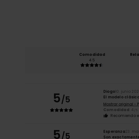
Comodidad
Rel
4.5
Diogo
10. junio 20
5
/5
El modelo clásic
Mostrar original -
Comodidad
: 4
/5
Recomiendo e
5
Esperanza
23. ma
/5
Son exactamente