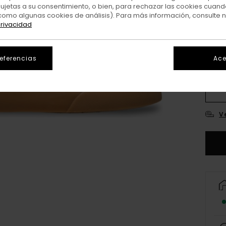
sujetas a su consentimiento, o bien, para rechazar las cookies cuand
como algunas cookies de análisis). Para más información, consulte 
privacidad
referencias
Ace
3
4
V