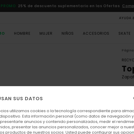
 PROMO
25% de descuento suplementario en las Ofertas
Comp
AYUDA 
MO
HOMBRE
MUJER
NIÑOS
ACCESORIOS
SKATE
Página 
RECYC
To
Zapat
4.5
ECO-
USAN SUS DATOS
70,
ocios utilizamos cookies o la tecnología correspondiente para alm
 dispositivo. Esta información personal (como datos de navegación y 
: presentarle anuncios y contenido personalizados, medir el rendimie
Colo
enidos, presentar las anuncios personalizados, conocer mejor a nues
 los productos de nuestros socios. Usted puede configurar sus opcio