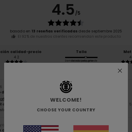
4.5
/5
basado en
13 reseñas verificadas
desde septiembre 2025
El 92% de nuestros clientes recomiendan este producto
ación calidad-precio
Talla
Mat
4.2
4
Demasiado pequeño
Demasiado grande
26
o de Element no defrauda
WELCOME!
 Português
Relación calidad-precio
: 4
Talla
: Demasiado grande
Material
: 5
/5
CHOOSE YOUR COUNTRY
ste producto
yo 2026
 como las imágenes