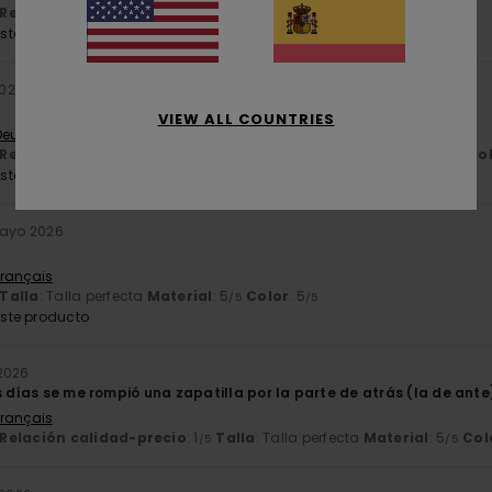
Relación calidad-precio
: 5
Talla
: Talla perfecta
Material
: 5
/5
/5
ste producto
2026
VIEW ALL COUNTRIES
 Deutsch
Relación calidad-precio
: 4
Talla
: Talla perfecta
Material
: 4
Co
/5
/5
ste producto
mayo 2026
Français
Talla
: Talla perfecta
Material
: 5
Color
: 5
/5
/5
ste producto
2026
s días se me rompió una zapatilla por la parte de atrás (la de ante
Français
Relación calidad-precio
: 1
Talla
: Talla perfecta
Material
: 5
Col
/5
/5