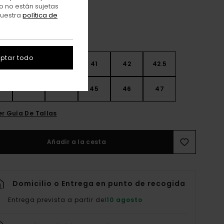
o no están sujetas
nuestra
política de
ptar todo
9
40
40.5
41
42
42.5
3
44
44.5
45
46
47
er Guía De Tallas
Añadir a la cesta
Domicilio o Entrega en punto de recogida
Entrega prevista a partir del
10 agosto