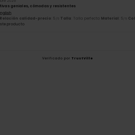
bre 2025
tivas geniales, cómodas y resistentes
English
Relación calidad-precio
: 5
Talla
: Talla perfecta
Material
: 5
Co
/5
/5
ste producto
Verificado por
TrustVille