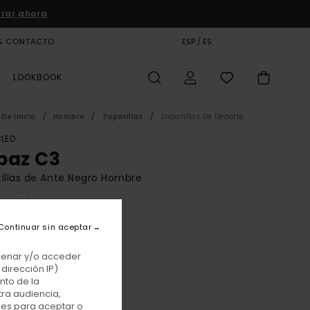
rar ahora
& CONTACTO
TARJETA DE REGALO
ESP / ES
TIENDAS
LOOKBOOK
De Inicio
Hombre
Zapatillas
Zapatillas De Deporte
LED
paz C3
illas de Ante Negro Hombre
(13 Reseñas)
BONUS
Continuar sin aceptar
00 €
acenar y/o acceder
dirección IP)
nto de la
Black Gum Red
r
tra audiencia,
nes para aceptar o