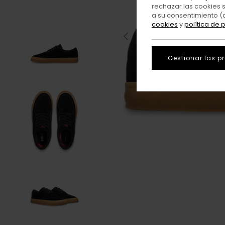
rechazar las cookies 
a su consentimiento (
cookies
y
política de 
Gestionar las p