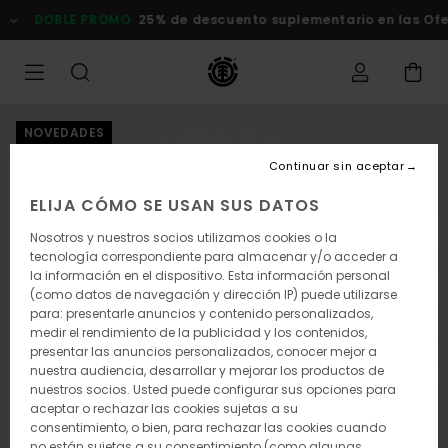
Pasar
DOBLE PROMO
25% de descuento suplementario en las Ofert
a
la
información
del
producto
NOVEDADES
Continuar sin aceptar
ELIJA CÓMO SE USAN SUS DATOS
Nosotros y nuestros socios utilizamos cookies o la
tecnología correspondiente para almacenar y/o acceder a
la información en el dispositivo. Esta información personal
(como datos de navegación y dirección IP) puede utilizarse
para: presentarle anuncios y contenido personalizados,
medir el rendimiento de la publicidad y los contenidos,
presentar las anuncios personalizados, conocer mejor a
nuestra audiencia, desarrollar y mejorar los productos de
nuestros socios. Usted puede configurar sus opciones para
aceptar o rechazar las cookies sujetas a su
consentimiento, o bien, para rechazar las cookies cuando
no están sujetas a su consentimiento (como algunas