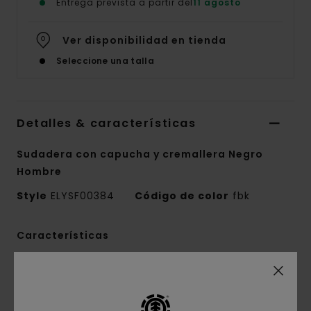
Entrega prevista a partir del
11 agosto
Ver disponibilidad en tienda
Seleccione una talla
Detalles & características
Sudadera con capucha y cremallera Negro
Hombre
Style
ELYSF00384
Código de color
fbk
Características
Tejido:
terry francés de 350 g/m2:55%
algodón, 25% algodón reciclado, 20% poliéster
reciclado