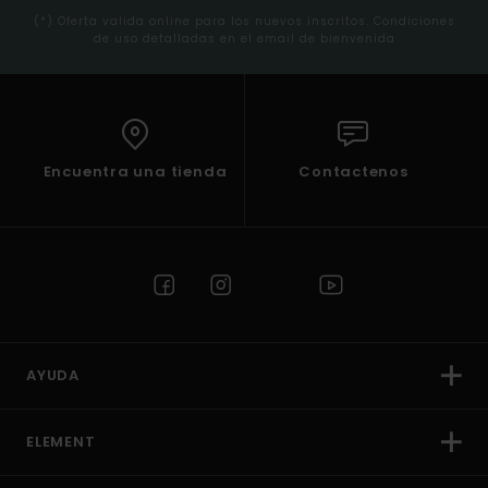
(*) Oferta valida online para los nuevos inscritos. Condiciones
de uso detalladas en el email de bienvenida
Encuentra una tienda
Contactenos
AYUDA
ELEMENT