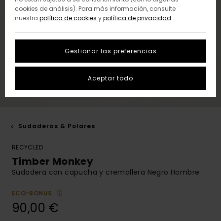
cookies de análisis). Para más información, consulte
nuestra
política de cookies
y
política de privacidad
Gestionar las preferencias
Aceptar todo
Sudaderas & Polares
RECYCLED
Timber Monkey
Sudadera con capucha y cremallera Negro Hombre
ECO-BONUS
90,00 €