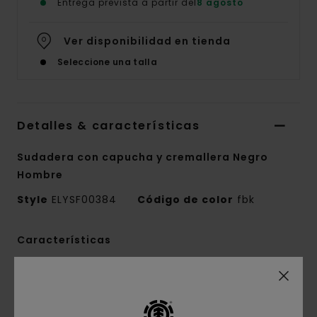
Entrega prevista a partir del
8 agosto
Ver disponibilidad en tienda
Seleccione una talla
Detalles & características
Sudadera con capucha y cremallera Negro
Hombre
Style
ELYSF00384
Código de color
fbk
Características
Tejido:
terry francés de 350 g/m2:55%
algodón, 25% algodón reciclado, 20% poliéster
reciclado