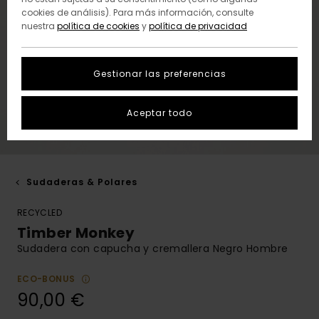
cookies de análisis). Para más información, consulte
nuestra
política de cookies
y
política de privacidad
Gestionar las preferencias
Aceptar todo
Sudaderas & Polares
RECYCLED
Timber Monkey
Sudadera con capucha y cremallera Negro Hombre
ECO-BONUS
90,00 €