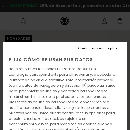
Pasar
DOBLE PROMO
25% de descuento suplementario en las Ofert
a
la
información
del
producto
NOVEDADES
Continuar sin aceptar
ELIJA CÓMO SE USAN SUS DATOS
Nosotros y nuestros socios utilizamos cookies o la
tecnología correspondiente para almacenar y/o acceder a
la información en el dispositivo. Esta información personal
(como datos de navegación y dirección IP) puede utilizarse
para: presentarle anuncios y contenido personalizados,
medir el rendimiento de la publicidad y los contenidos,
presentar las anuncios personalizados, conocer mejor a
nuestra audiencia, desarrollar y mejorar los productos de
nuestros socios. Usted puede configurar sus opciones para
aceptar o rechazar las cookies sujetas a su
consentimiento, o bien, para rechazar las cookies cuando
no están sujetas a su consentimiento (como algunas