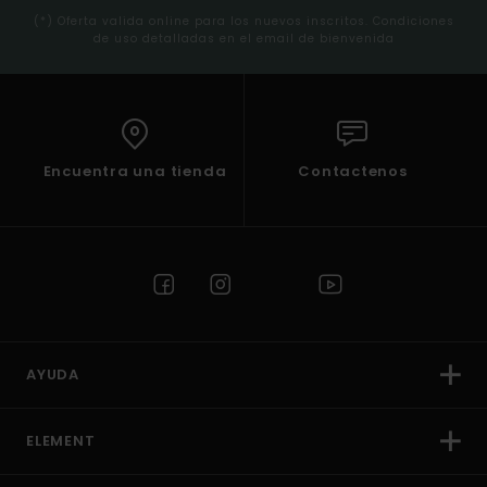
(*) Oferta valida online para los nuevos inscritos. Condiciones
de uso detalladas en el email de bienvenida
Encuentra una tienda
Contactenos
AYUDA
ELEMENT