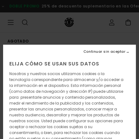
Pasar
DOBLE PROMO
25% de descuento suplementario en las Oferta
a
la
información
del
producto
AGOTADO
Continuar sin aceptar
ELIJA CÓMO SE USAN SUS DATOS
Nosotros y nuestros socios utilizamos cookies o la
tecnología correspondiente para almacenar y/o acceder a
la información en el dispositivo. Esta información personal
(como datos de navegación y dirección IP) puede utilizarse
para: presentarle anuncios y contenido personalizados,
medir el rendimiento de la publicidad y los contenidos,
presentar las anuncios personalizados, conocer mejor a
nuestra audiencia, desarrollar y mejorar los productos de
nuestros socios. Usted puede configurar sus opciones para
aceptar o rechazar las cookies sujetas a su
consentimiento, o bien, para rechazar las cookies cuando
no están sujetas a su consentimiento (como algunas