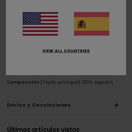
Cuello:
cuello tipo camisa
Mangas:
manga corta
Bolsillos:
bolsillo de parche en el pecho
Cierre:
Cierre con solapa frontal y botones
Otros detalles:
Minitrabilla para botón
superior
Marca:
etiqueta rectangular en la costura
VIEW ALL COUNTRIES
lateral
Bajo recto
Cortes laterales
Composición
[Tejido principal] 100% algodón
Envíos y Devoluciones
Últimos artículos vistos