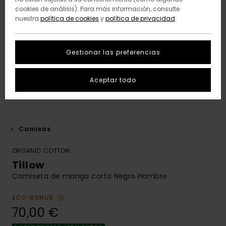
cookies de análisis). Para más información, consulte
nuestra
política de cookies
y
política de privacidad
Gestionar las preferencias
Aceptar todo
Camisas
ORGANIC COTTON
Tillow
Camiseta de manga corta Negro Hombre
ECO-BONUS
70,00 €