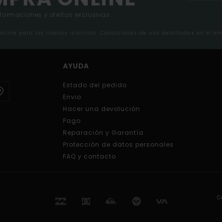
nformaciones y ofertas exclusivas.
 online para los nuevos inscritos. Condiciones de uso detalladas en el e
AYUDA
Estado del pedido
Envio
Hacer una devolución
Pago
Reparación y Garantía
Protección de datos personales
FAQ y contacto
C