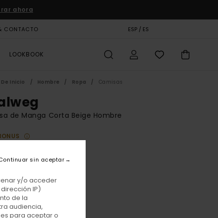
rar ahora
& CONTACTO
TARJETA DE REGALO
ESP / ES
TIENDAS
LOOKBOOK
De Inicio
Hombre
Ropa
Camisas
alweg
sa de Manga Corta Beige Hombre
BONUS
00 €
Continuar sin aceptar
Rivers Beige
acenar y/o acceder
r
dirección IP)
nto de la
tra audiencia,
nes para aceptar o