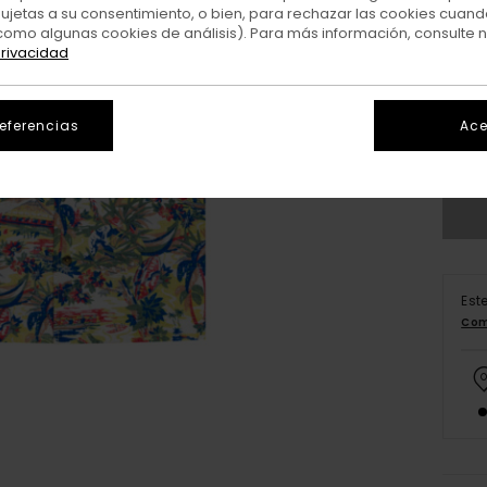
sujetas a su consentimiento, o bien, para rechazar las cookies cuand
como algunas cookies de análisis). Para más información, consulte 
privacidad
X
referencias
Ace
V
Est
Com