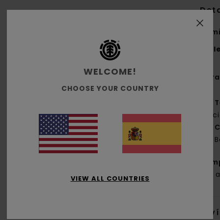
Deta
Cami
Styl
WELCOME!
Cara
CHOOSE YOUR COUNTRY
T
rec
C
B
Com
61% a
VIEW ALL COUNTRIES
Env