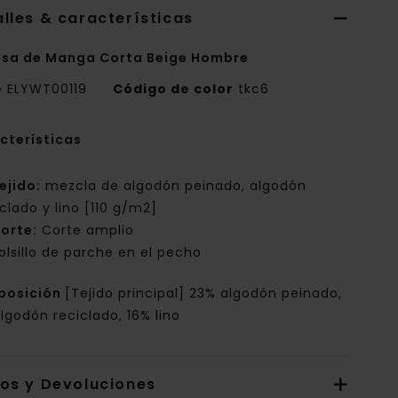
lles & características
sa de Manga Corta Beige Hombre
e
ELYWT00119
Código de color
tkc6
cterísticas
ejido:
mezcla de algodón peinado, algodón
iclado y lino [110 g/m2]
orte:
Corte amplio
olsillo de parche en el pecho
posición
[Tejido principal] 23% algodón peinado,
lgodón reciclado, 16% lino
íos y Devoluciones