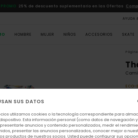
 PROMO
25% de descuento suplementario en las Ofertas
Comp
AYUDA 
MO
HOMBRE
MUJER
NIÑOS
ACCESORIOS
SKATE
Página 
Th
Cami
ECO-
70,
USAN SUS DATOS
ocios utilizamos cookies o la tecnología correspondiente para alm
Colo
 dispositivo. Esta información personal (como datos de navegación y 
: presentarle anuncios y contenido personalizados, medir el rendimie
enidos, presentar las anuncios personalizados, conocer mejor a nues
 los productos de nuestros socios. Usted puede configurar sus opcio