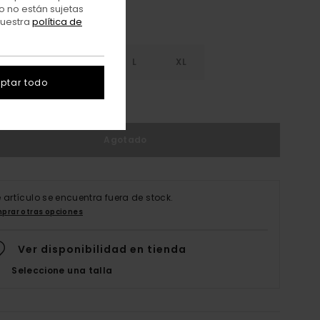
o no están sujetas
nuestra
política de
S
S
M
L
XL
ptar todo
er Guía De Tallas
Agotado
e artículo se encuentra fuera de stock.
prar otras opciones
Ver disponibilidad en tienda
Seleccione una talla