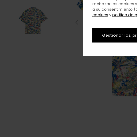
rechazar las cookies 
a su consentimiento (
cookies
y
política de 
Gestionar las p