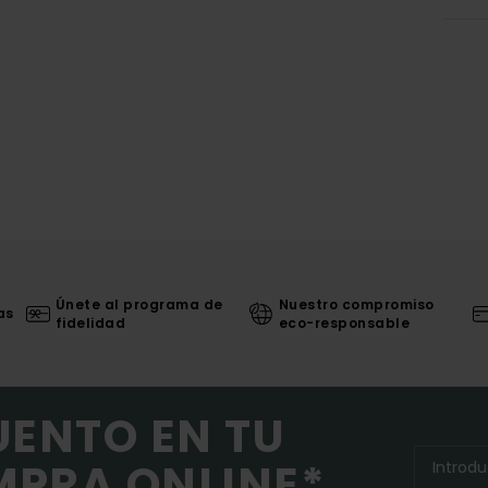
Únete al programa de
Nuestro compromiso
as
fidelidad
eco-responsable
UENTO EN TU
MPRA ONLINE*