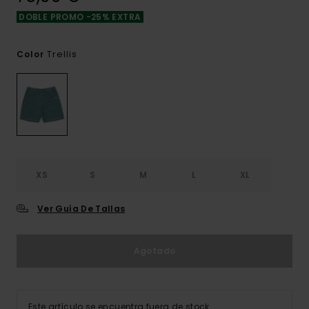
DOBLE PROMO -25% EXTRA
Trellis
Color
XS
S
M
L
XL
Ver Guía De Tallas
Agotado
Este artículo se encuentra fuera de stock.