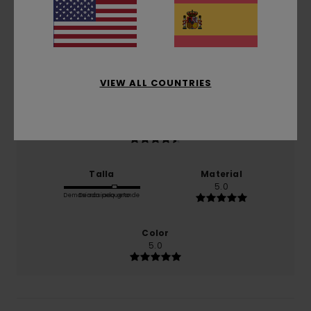
El 67% de nuestros clientes recomiendan este
producto
Comodidad
5.0
VIEW ALL COUNTRIES
Relación calidad-precio
4.5
Talla
Material
5.0
Demasiado pequeño
Demasiado grande
Color
5.0