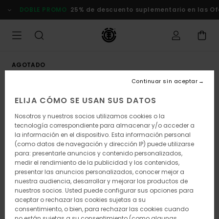
Pasar
DOBLE PROMO
25% de descuento suplementario en las Of
a
la
información
del
producto
AGOTADO
Continuar sin aceptar
ELIJA CÓMO SE USAN SUS DATOS
Nosotros y nuestros socios utilizamos cookies o la
tecnología correspondiente para almacenar y/o acceder a
la información en el dispositivo. Esta información personal
(como datos de navegación y dirección IP) puede utilizarse
para: presentarle anuncios y contenido personalizados,
medir el rendimiento de la publicidad y los contenidos,
presentar las anuncios personalizados, conocer mejor a
nuestra audiencia, desarrollar y mejorar los productos de
nuestros socios. Usted puede configurar sus opciones para
aceptar o rechazar las cookies sujetas a su
consentimiento, o bien, para rechazar las cookies cuando
no están sujetas a su consentimiento (como algunas