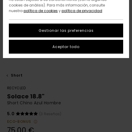
cookies de análisis). Para más información, consulte
nuestra
política de cookies
y
política de privacidad
Gestionar las preferencias
Aceptar todo
Short
RECYCLED
Solace 18.8"
Short Chino Azul Hombre
5.0
(3 Reseñas)
ECO-BONUS
75,00 €