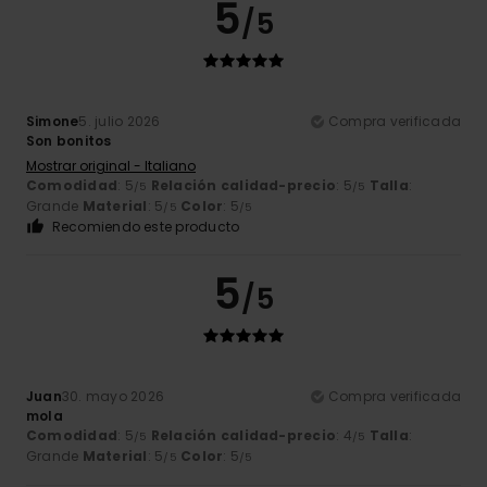
5
/5
Simone
5. julio 2026
Compra verificada
Son bonitos
Mostrar original - Italiano
Comodidad
: 5
Relación calidad-precio
: 5
Talla
:
/5
/5
Grande
Material
: 5
Color
: 5
/5
/5
Recomiendo este producto
5
/5
Juan
30. mayo 2026
Compra verificada
mola
Comodidad
: 5
Relación calidad-precio
: 4
Talla
:
/5
/5
Grande
Material
: 5
Color
: 5
/5
/5