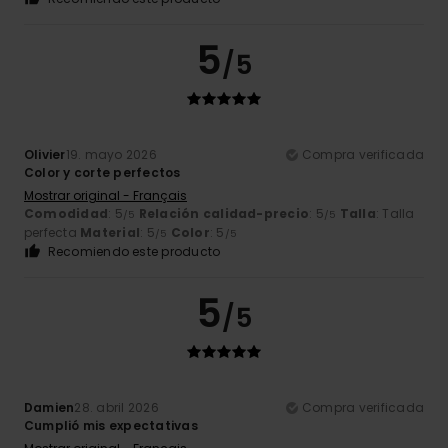
5
/5
Olivier
19. mayo 2026
Compra verificada
Color y corte perfectos
Mostrar original - Français
Comodidad
: 5
Relación calidad-precio
: 5
Talla
: Talla
/5
/5
perfecta
Material
: 5
Color
: 5
/5
/5
Recomiendo este producto
5
/5
Damien
28. abril 2026
Compra verificada
Cumplió mis expectativas