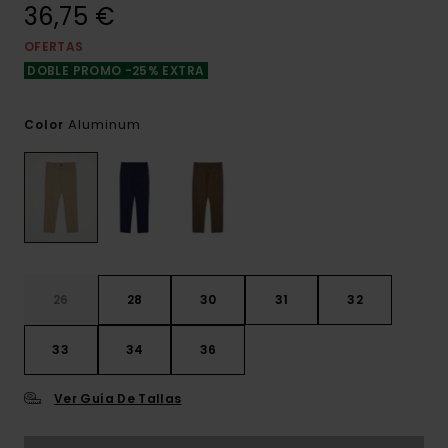
36,75 €
OFERTAS
DOBLE PROMO -25% EXTRA
Aluminum
Color
26
28
30
31
32
33
34
36
Ver Guía De Tallas