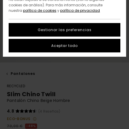
cookies de análisis). Para más información, consulte
nuestra
política de cookies
y
política de privacidad
Gestionar las preferencias
Aceptar todo
Pantalones
RECYCLED
Slim Chino Twill
Pantalón Chino Beige Hombre
4.8
(4 Reseñas)
ECO-BONUS
70,00 €
48%