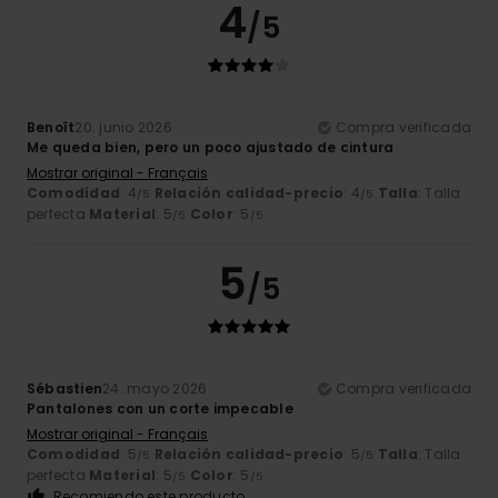
4
/5
Benoît
20. junio 2026
Compra verificada
Me queda bien, pero un poco ajustado de cintura
Mostrar original - Français
Comodidad
: 4
Relación calidad-precio
: 4
Talla
: Talla
/5
/5
perfecta
Material
: 5
Color
: 5
/5
/5
5
/5
Sébastien
24. mayo 2026
Compra verificada
Pantalones con un corte impecable
Mostrar original - Français
Comodidad
: 5
Relación calidad-precio
: 5
Talla
: Talla
/5
/5
perfecta
Material
: 5
Color
: 5
/5
/5
Recomiendo este producto