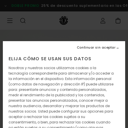
Pasar
DOBLE PROMO
25% de descuento suplementario en las Of
a
la
información
del
producto
Continuar sin aceptar
ELIJA CÓMO SE USAN SUS DATOS
Nosotros y nuestros socios utilizamos cookies o la
tecnología correspondiente para almacenar y/o acceder a
la información en el dispositivo. Esta información personal
(como datos de navegación y dirección IP) puede utilizarse
para: presentarle anuncios y contenido personalizados,
medir el rendimiento de la publicidad y los contenidos,
presentar las anuncios personalizados, conocer mejor a
nuestra audiencia, desarrollar y mejorar los productos de
nuestros socios. Usted puede configurar sus opciones para
aceptar o rechazar las cookies sujetas a su
consentimiento, o bien, para rechazar las cookies cuando
no están sujetas a su consentimiento (como algunas