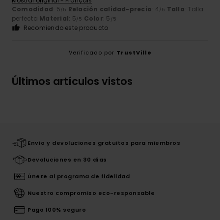
Mostrar original - Français
Comodidad
: 5
Relación calidad-precio
: 4
Talla
: Talla
/5
/5
perfecta
Material
: 5
Color
: 5
/5
/5
Recomiendo este producto
Verificado por
TrustVille
Últimos artículos vistos
Envío y devoluciones gratuitos para miembros
Devoluciones en 30 días
Únete al programa de fidelidad
Nuestro compromiso eco-responsable
Pago 100% seguro