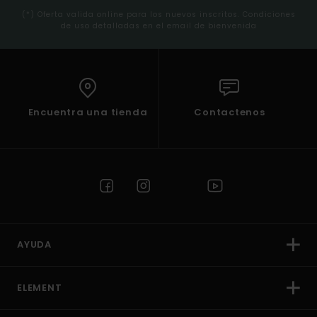
(*) Oferta valida online para los nuevos inscritos. Condiciones
de uso detalladas en el email de bienvenida
Encuentra una tienda
Contactenos
AYUDA
ELEMENT