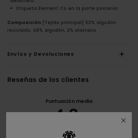
delantero
Etiqueta Element Co en la parte posterior
Composición
[Tejido principal] 50% algodón
reciclado, 48% algodón, 2% elastano
Envíos y Devoluciones
Reseñas de los clientes
Puntuación media
4.8
/5
basado en
4 reseñas verificadas
desde abril 2026