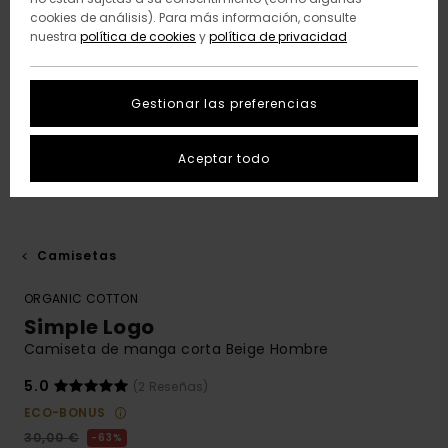
cookies de análisis). Para más información, consulte
nuestra
política de cookies
y
política de privacidad
Gestionar las preferencias
Aceptar todo
Camisetas
ORGANIC COTTON
Simple Logo
Camiseta de manga corta Beige Hombre
5.0
(2 Reseñas)
ECO-BONUS
30,00 €
63%