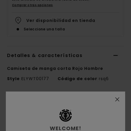
Comprar otras opciones
Ver disponibilidad en tienda
Seleccione una talla
Detalles & características
Camiseta de manga corta Rojo Hombre
Style
ELYWT00177
Código de color
rsq6
Características
Colección:
colección Mainline
Tejido:
Tela lisa de viscosa [125 g / m2]
Conscious by Nature:
Viscosa con certificado
WELCOME!