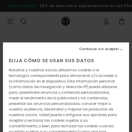
Pasar
DOBLE PROMO
25% de descuento suplementario en las Oferta
a
la
información
del
producto
Continuar sin aceptar
ELIJA CÓMO SE USAN SUS DATOS
Nosotros y nuestros socios utilizamos cookies o la
tecnología correspondiente para almacenar y/o acceder a
la información en el dispositivo. Esta información personal
(como datos de navegación y dirección IP) puede utilizarse
para: presentarle anuncios y contenido personalizados,
medir el rendimiento de la publicidad y los contenidos,
presentar las anuncios personalizados, conocer mejor a
nuestra audiencia, desarrollar y mejorar los productos de
nuestros socios. Usted puede configurar sus opciones para
aceptar o rechazar las cookies sujetas a su
consentimiento, o bien, para rechazar las cookies cuando
no están sujetas a su consentimiento (como algunas