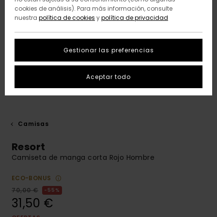
cookies de análisis). Para más información, consulte
nuestra
política de cookies
y
política de privacidad
Gestionar las preferencias
Aceptar todo
Camisas
Resort
Camiseta de manga corta Rojo Hombre
ECO-BONUS
70,00 €
55%
31,50 €