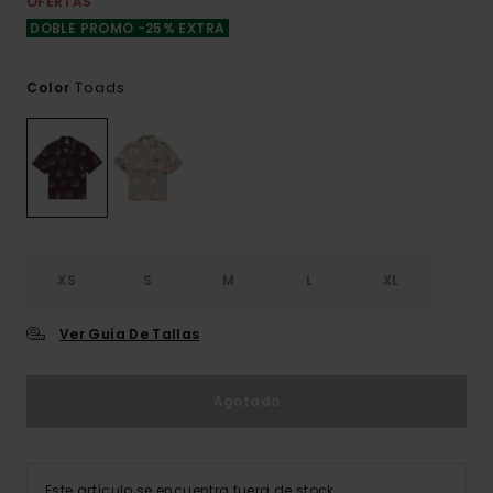
OFERTAS
DOBLE PROMO -25% EXTRA
Toads
Color
XS
S
M
L
XL
Ver Guía De Tallas
Agotado
Este artículo se encuentra fuera de stock.