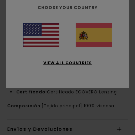
ECOVERO Lenzing
CHOOSE YOUR COUNTRY
Corte:
ajuste relajado
Cuello:
cuello tipo camisa
Mangas:
manga corta
Cierre:
Cierre con solapa frontal y botones
Bolsillos:
bolsillo de parche en el pecho
Marca:
Etiqueta de tela en parte inferior
izquierda
Etiqueta rectangular en la costura lateral
VIEW ALL COUNTRIES
Otros detalles:
Minitrabilla para botón
superior
Bajo recto
Certificado:
Certificado ECOVERO Lenzing
Composición
[Tejido principal] 100% viscosa
Envíos y Devoluciones