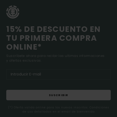
15% DE DESCUENTO EN
TU PRIMERA COMPRA
ONLINE*
Suscríbete ahora para recibir las ultimas informaciones
y ofertas exclusivas.
SUSCRIBIR
(*) Oferta valida online para los nuevos inscritos. Condiciones
de uso detalladas en el email de bienvenida