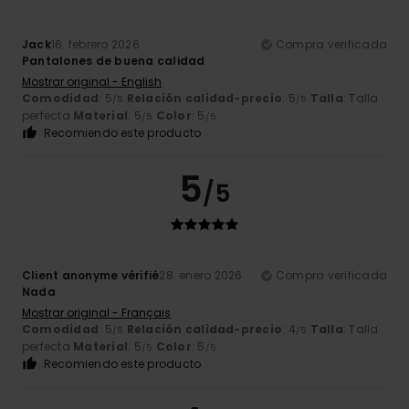
Jack
16. febrero 2026
Compra verificada
Pantalones de buena calidad
Mostrar original - English
Comodidad
: 5
Relación calidad-precio
: 5
Talla
: Talla
/5
/5
perfecta
Material
: 5
Color
: 5
/5
/5
Recomiendo este producto
5
/5
Client anonyme vérifié
28. enero 2026
Compra verificada
Nada
Mostrar original - Français
Comodidad
: 5
Relación calidad-precio
: 4
Talla
: Talla
/5
/5
perfecta
Material
: 5
Color
: 5
/5
/5
Recomiendo este producto