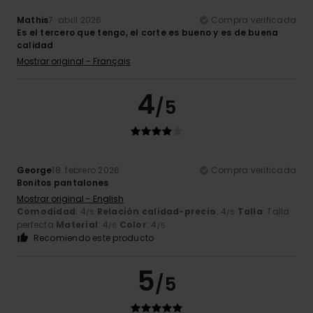
Mathis
7. abril 2026
Compra verificada
Es el tercero que tengo, el corte es bueno y es de buena
calidad
Mostrar original - Français
4
/5
George
18. febrero 2026
Compra verificada
Bonitos pantalones
Mostrar original - English
Comodidad
: 4
Relación calidad-precio
: 4
Talla
: Talla
/5
/5
perfecta
Material
: 4
Color
: 4
/5
/5
Recomiendo este producto
5
/5