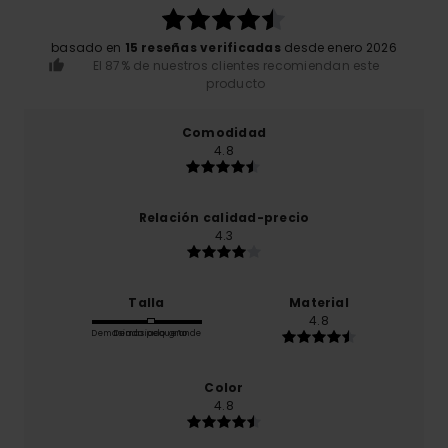
basado en
15 reseñas verificadas
desde enero 2026
El 87% de nuestros clientes recomiendan este
producto
Comodidad
4.8
Relación calidad-precio
4.3
Talla
Material
4.8
Demasiado pequeño
Demasiado grande
Color
4.8