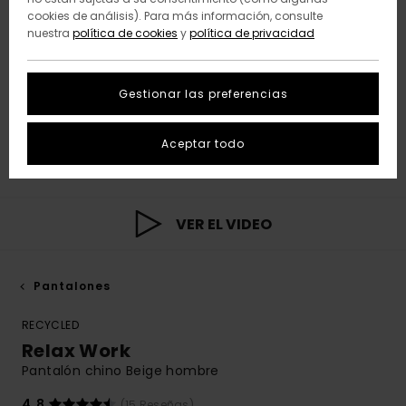
cookies de análisis). Para más información, consulte
nuestra
política de cookies
y
política de privacidad
Gestionar las preferencias
Aceptar todo
VER EL VIDEO
Pantalones
RECYCLED
Relax Work
Pantalón chino Beige hombre
4.8
(15 Reseñas)