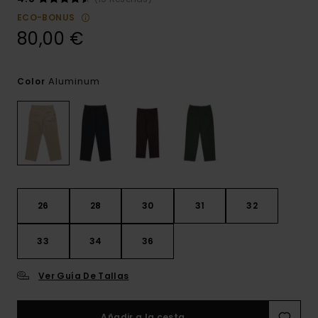
ECO-BONUS
80,00 €
Aluminum
Color
26
28
30
31
32
33
34
36
Ver Guía De Tallas
Añadir a la cesta