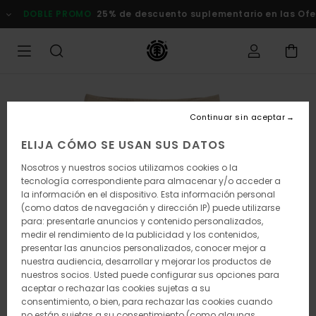
Pasar
DOBLE PROMO
25% de descuento suplementario en las Of
a
la
información
del
producto
Continuar sin aceptar
ELIJA CÓMO SE USAN SUS DATOS
Nosotros y nuestros socios utilizamos cookies o la
tecnología correspondiente para almacenar y/o acceder a
la información en el dispositivo. Esta información personal
(como datos de navegación y dirección IP) puede utilizarse
para: presentarle anuncios y contenido personalizados,
medir el rendimiento de la publicidad y los contenidos,
presentar las anuncios personalizados, conocer mejor a
nuestra audiencia, desarrollar y mejorar los productos de
nuestros socios. Usted puede configurar sus opciones para
aceptar o rechazar las cookies sujetas a su
consentimiento, o bien, para rechazar las cookies cuando
no están sujetas a su consentimiento (como algunas