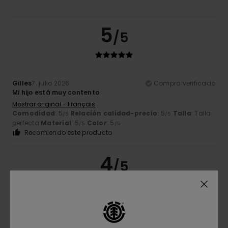
5
/5
Gilles
7. julio 2026
Compra verificada
Mi hijo está muy contento
Mostrar original - Français
Comodidad
: 5
Relación calidad-precio
: 5
Talla
: Talla
/5
/5
perfecta
Material
: 5
Color
: 5
/5
/5
Recomiendo este producto
4
/5
Andrej
16. junio 2026
Compra verificada
Me gusta