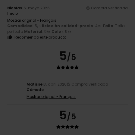
Nicolas
16. mayo 2026
Compra verificada
Inicio
Mostrar original - Français
Comodidad
: 5
Relación calidad-precio
: 4
Talla
: Talla
/5
/5
perfecta
Material
: 5
Color
: 5
/5
/5
Recomiendo este producto
5
/5
Matisse
13. abril 2026
Compra verificada
Cómodo
Mostrar original - Français
5
/5