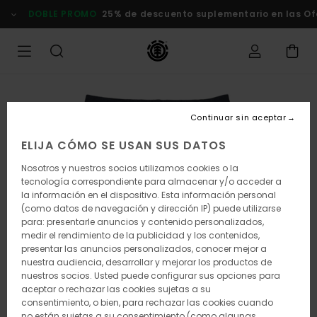
Pasar
DOBLE PROMO
25% de descuento suplementario en las Of
a
la
información
del
producto
Continuar sin aceptar
ELIJA CÓMO SE USAN SUS DATOS
Nosotros y nuestros socios utilizamos cookies o la
tecnología correspondiente para almacenar y/o acceder a
la información en el dispositivo. Esta información personal
(como datos de navegación y dirección IP) puede utilizarse
para: presentarle anuncios y contenido personalizados,
medir el rendimiento de la publicidad y los contenidos,
presentar las anuncios personalizados, conocer mejor a
nuestra audiencia, desarrollar y mejorar los productos de
nuestros socios. Usted puede configurar sus opciones para
aceptar o rechazar las cookies sujetas a su
consentimiento, o bien, para rechazar las cookies cuando
no están sujetas a su consentimiento (como algunas