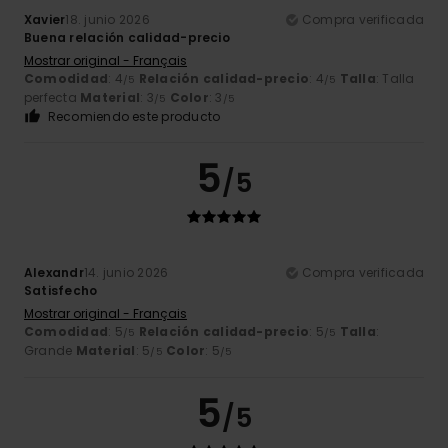
Xavier
18. junio 2026
Compra verificada
Buena relación calidad-precio
Mostrar original - Français
Comodidad
: 4
Relación calidad-precio
: 4
Talla
: Talla
/5
/5
perfecta
Material
: 3
Color
: 3
/5
/5
Recomiendo este producto
5
/5
Alexandr
14. junio 2026
Compra verificada
Satisfecho
Mostrar original - Français
Comodidad
: 5
Relación calidad-precio
: 5
Talla
:
/5
/5
Grande
Material
: 5
Color
: 5
/5
/5
5
/5