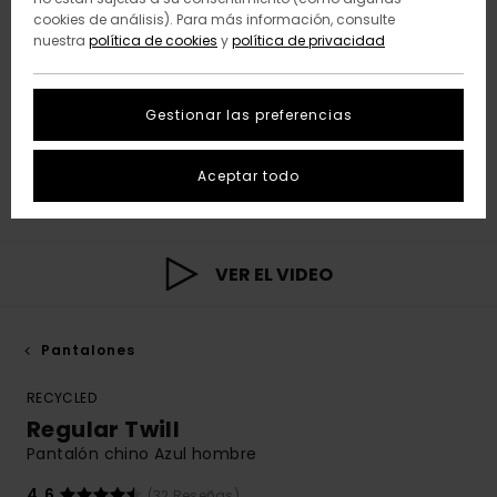
cookies de análisis). Para más información, consulte
nuestra
política de cookies
y
política de privacidad
Gestionar las preferencias
Aceptar todo
VER EL VIDEO
Pantalones
RECYCLED
Regular Twill
Pantalón chino Azul hombre
4.6
(32 Reseñas)