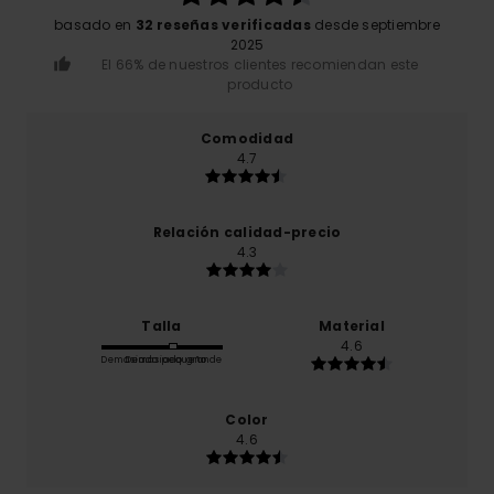
basado en
32 reseñas verificadas
desde septiembre
2025
El 66% de nuestros clientes recomiendan este
producto
Comodidad
4.7
Relación calidad-precio
4.3
Talla
Material
4.6
Demasiado pequeño
Demasiado grande
Color
4.6