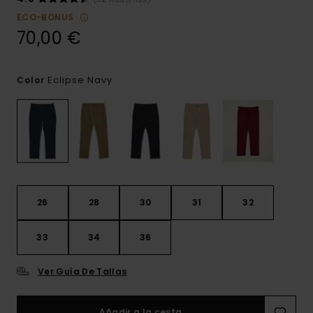
ECO-BONUS
70,00 €
Eclipse Navy
Color
26
28
30
31
32
33
34
36
Ver Guía De Tallas
Añadir a la cesta