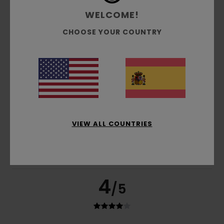
Mostrar original - Français
Comodidad
: 4
Relación calidad-precio
: 4
Talla
:
/5
/5
WELCOME!
Grande
Material
: 4
Color
: 4
/5
/5
Recomiendo este producto
CHOOSE YOUR COUNTRY
4
/5
Alexandre
26. junio 2026
Compra verificada
Nulo
VIEW ALL COUNTRIES
Mostrar original - Français
Comodidad
: 5
Relación calidad-precio
: 5
Talla
:
/5
/5
Grande
Material
: 4
Color
: 5
/5
/5
Recomiendo este producto
4
/5