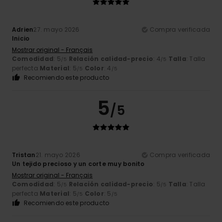
Adrien
27. mayo 2026
Compra verificada
Inicio
Mostrar original - Français
Comodidad
: 5
Relación calidad-precio
: 4
Talla
: Talla
/5
/5
perfecta
Material
: 5
Color
: 4
/5
/5
Recomiendo este producto
5
/5
Tristan
21. mayo 2026
Compra verificada
Un tejido precioso y un corte muy bonito
Mostrar original - Français
Comodidad
: 5
Relación calidad-precio
: 5
Talla
: Talla
/5
/5
perfecta
Material
: 5
Color
: 5
/5
/5
Recomiendo este producto