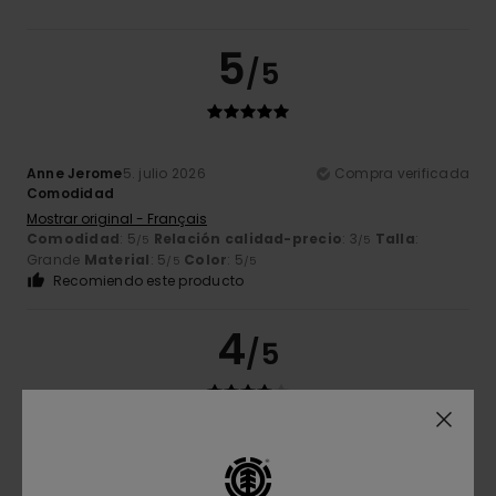
5
/5
Anne Jerome
5. julio 2026
Compra verificada
Comodidad
Mostrar original - Français
Comodidad
: 5
Relación calidad-precio
: 3
Talla
:
/5
/5
Grande
Material
: 5
Color
: 5
/5
/5
Recomiendo este producto
4
/5
Samia
30. junio 2026
Compra verificada
Relación calidad-precio