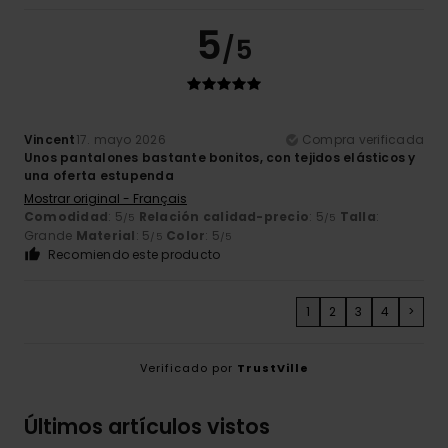
5
/5
Vincent
17. mayo 2026
Compra verificada
Unos pantalones bastante bonitos, con tejidos elásticos y
una oferta estupenda
Mostrar original - Français
Comodidad
: 5
Relación calidad-precio
: 5
Talla
:
/5
/5
Grande
Material
: 5
Color
: 5
/5
/5
Recomiendo este producto
1
2
3
4
>
Verificado por
TrustVille
Últimos artículos vistos