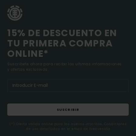
15% DE DESCUENTO EN
TU PRIMERA COMPRA
ONLINE*
Suscríbete ahora para recibir las ultimas informaciones
y ofertas exclusivas.
SUSCRIBIR
(*) Oferta valida online para los nuevos inscritos. Condiciones
de uso detalladas en el email de bienvenida