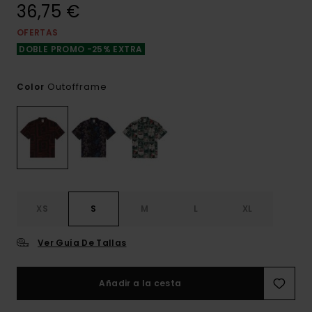
36,75 €
OFERTAS
DOBLE PROMO -25% EXTRA
Outofframe
Color
XS
S
M
L
XL
Ver Guía De Tallas
Añadir a la cesta