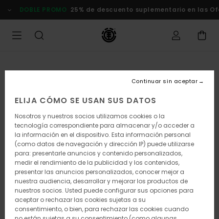
Pasar
DOBLE PROMO
25% de descuento suplementario en las Of
a
la
información
del
producto
Continuar sin aceptar
ELIJA CÓMO SE USAN SUS DATOS
Nosotros y nuestros socios utilizamos cookies o la
tecnología correspondiente para almacenar y/o acceder a
la información en el dispositivo. Esta información personal
(como datos de navegación y dirección IP) puede utilizarse
para: presentarle anuncios y contenido personalizados,
medir el rendimiento de la publicidad y los contenidos,
presentar las anuncios personalizados, conocer mejor a
nuestra audiencia, desarrollar y mejorar los productos de
nuestros socios. Usted puede configurar sus opciones para
aceptar o rechazar las cookies sujetas a su
consentimiento, o bien, para rechazar las cookies cuando
no están sujetas a su consentimiento (como algunas