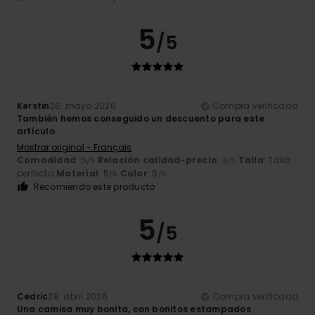
5
/5
Kerstin
26. mayo 2026
Compra verificada
También hemos conseguido un descuento para este
artículo.
Mostrar original - Français
Comodidad
: 5
Relación calidad-precio
: 3
Talla
: Talla
/5
/5
perfecta
Material
: 5
Color
: 5
/5
/5
Recomiendo este producto
5
/5
Cedric
28. abril 2026
Compra verificada
Una camisa muy bonita, con bonitos estampados