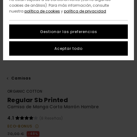
cookies de análisis). Para más información, consulte
nuestra
política de cookies
y
política de privacidad
Gestionar las preferencias
Aceptar todo
Camisas
ORGANIC COTTON
Regular Sb Printed
Camisa de Manga Corta Marrón Hombre
4.1
(8 Reseñas)
ECO-BONUS
70,00 €
48%