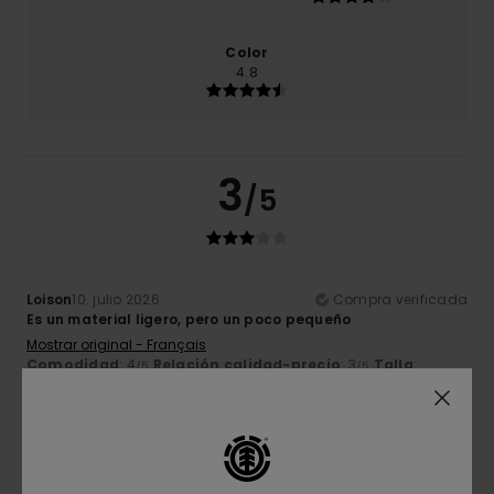
Color
4.8
3
/5
Loison
10. julio 2026
Compra verificada
Es un material ligero, pero un poco pequeño
Mostrar original - Français
Comodidad
: 4
Relación calidad-precio
: 3
Talla
:
/5
/5
Demasiado pequeño
Material
: 3
Color
: 5
/5
/5
Recomiendo este producto
5
/5