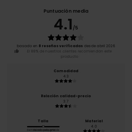
Puntuación media
4.1
/5
basado en
8 reseñas verificadas
desde abril 2026
El 88% de nuestros clientes recomiendan este
producto
Comodidad
4.3
Relación calidad-precio
3.7
Talla
Material
4.0
Demasiado pequeño
Demasiado grande