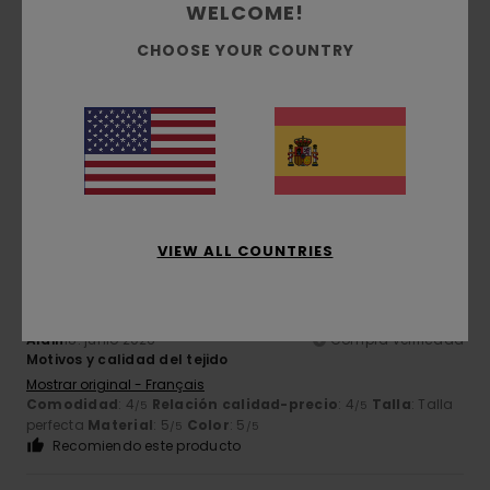
WELCOME!
CHOOSE YOUR COUNTRY
Thibault
19. junio 2026
Compra verificada
Genial
Mostrar original - Français
Talla
: Talla perfecta
Color
: 5
/5
Recomiendo este producto
5
/5
VIEW ALL COUNTRIES
Alain
18. junio 2026
Compra verificada
Motivos y calidad del tejido
Mostrar original - Français
Comodidad
: 4
Relación calidad-precio
: 4
Talla
: Talla
/5
/5
perfecta
Material
: 5
Color
: 5
/5
/5
Recomiendo este producto