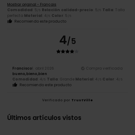
Mostrar original - Français
Comodidad
: 5
Relación calidad-precio
: 5
Talla
: Talla
/5
/5
perfecta
Material
: 4
Color
: 5
/5
/5
Recomiendo este producto
4
/5
Francisco
1. abril 2026
Compra verificada
bueno,bieno,bien
Comodidad
: 4
Talla
: Grande
Material
: 4
Color
: 4
/5
/5
/5
Recomiendo este producto
Verificado por
TrustVille
Últimos artículos vistos