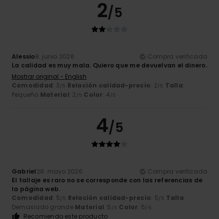
2
/5
Alessio
8. junio 2026
Compra verificada
La calidad es muy mala. Quiero que me devuelvan el dinero.
Mostrar original - English
Comodidad
: 3
Relación calidad-precio
: 2
Talla
:
/5
/5
Pequeño
Material
: 2
Color
: 4
/5
/5
4
/5
Gabriel
28. mayo 2026
Compra verificada
El tallaje es raro no se corresponde con las referencias de
la página web.
Comodidad
: 5
Relación calidad-precio
: 5
Talla
:
/5
/5
Demasiado grande
Material
: 5
Color
: 5
/5
/5
Recomiendo este producto