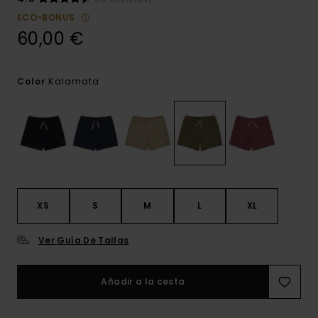
ECO-BONUS
60,00 €
Kalamata
Color
XS
S
M
L
XL
Ver Guía De Tallas
Añadir a la cesta