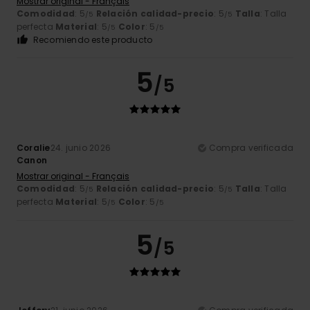
Mostrar original - Français
Comodidad
: 5
Relación calidad-precio
: 5
Talla
: Talla
/5
/5
perfecta
Material
: 5
Color
: 5
/5
/5
Recomiendo este producto
5
/5
Coralie
24. junio 2026
Compra verificada
Canon
Mostrar original - Français
Comodidad
: 5
Relación calidad-precio
: 5
Talla
: Talla
/5
/5
perfecta
Material
: 5
Color
: 5
/5
/5
5
/5