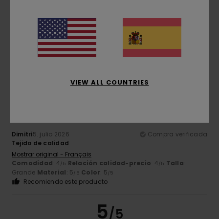
Simone
5. julio 2026
Compra verificada
Son bonitos
Mostrar original - Italiano
Comodidad
: 5
Relación calidad-precio
: 5
Talla
:
/5
/5
Grande
Material
: 5
Color
: 5
/5
/5
Recomiendo este producto
5
VIEW ALL COUNTRIES
/5
Dimitri
5. julio 2026
Compra verificada
Tejido de calidad
Mostrar original - Français
Comodidad
: 4
Relación calidad-precio
: 4
Talla
:
/5
/5
Grande
Material
: 5
Color
: 5
/5
/5
Recomiendo este producto
5
/5