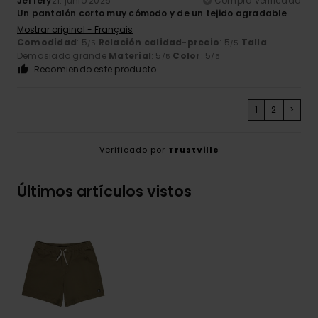
Jeffery
21. junio 2026
Compra verificada
Un pantalón corto muy cómodo y de un tejido agradable
Mostrar original - Français
Comodidad
: 5
Relación calidad-precio
: 5
Talla
:
/5
/5
Demasiado grande
Material
: 5
Color
: 5
/5
/5
Recomiendo este producto
1
2
>
Verificado por
TrustVille
Últimos artículos vistos