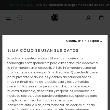
Pasar
DOBLE PROMO
25% de descuento suplementario en las Ofertas
a
la
información
del
producto
Continuar sin aceptar
ELIJA CÓMO SE USAN SUS DATOS
Nosotros y nuestros socios utilizamos cookies o la
tecnología correspondiente para almacenar y/o acceder a
la información en el dispositivo. Esta información personal
(como datos de navegación y dirección IP) puede utilizarse
para: presentarle anuncios y contenido personalizados,
medir el rendimiento de la publicidad y los contenidos,
presentar las anuncios personalizados, conocer mejor a
nuestra audiencia, desarrollar y mejorar los productos de
nuestros socios. Usted puede configurar sus opciones para
aceptar o rechazar las cookies sujetas a su
consentimiento, o bien, para rechazar las cookies cuando
no están sujetas a su consentimiento (como algunas