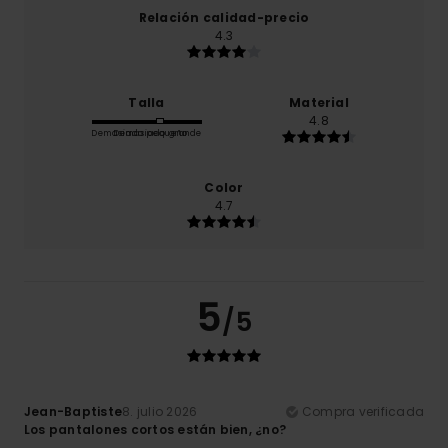
Relación calidad-precio
4.3
Talla
Material
4.8
Demasiado pequeño
Demasiado grande
Color
4.7
5
/5
Jean-Baptiste
8. julio 2026
Compra verificada
Los pantalones cortos están bien, ¿no?