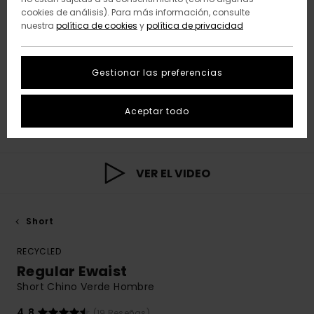
cookies de análisis). Para más información, consulte
nuestra
política de cookies
y
política de privacidad
Gestionar las preferencias
Aceptar todo
VER EL VIDEO
Short
RECYCLED
Regular Ewaist
Short Chino Verde Hombre
4.8
(19 Reseñas)