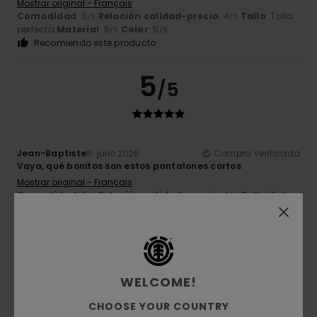
Mostrar original - Français
Comodidad
: 5
Relación calidad-precio
: 4
Talla
: Talla
/5
/5
perfecta
Material
: 5
Color
: 5
/5
/5
Recomiendo este producto
5
/5
Jean-Baptiste
8. julio 2026
Compra verificada
Vaya, qué bonitos son estos pantalones cortos
Mostrar original - Français
Comodidad
: 5
Relación calidad-precio
: 4
Talla
: Talla
/5
/5
perfecta
Material
: 5
Color
: 5
/5
/5
Recomiendo este producto
5
/5
WELCOME!
CHOOSE YOUR COUNTRY