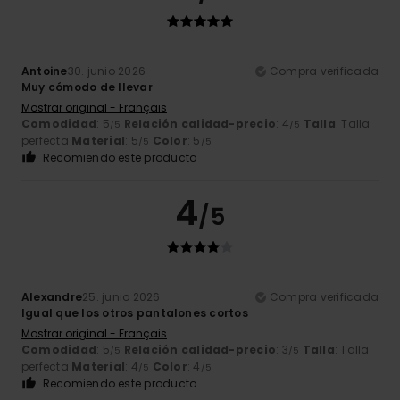
Antoine
30. junio 2026
Compra verificada
Muy cómodo de llevar
Mostrar original - Français
Comodidad
: 5
Relación calidad-precio
: 4
Talla
: Talla
/5
/5
perfecta
Material
: 5
Color
: 5
/5
/5
Recomiendo este producto
4
/5
Alexandre
25. junio 2026
Compra verificada
Igual que los otros pantalones cortos
Mostrar original - Français
Comodidad
: 5
Relación calidad-precio
: 3
Talla
: Talla
/5
/5
perfecta
Material
: 4
Color
: 4
/5
/5
Recomiendo este producto