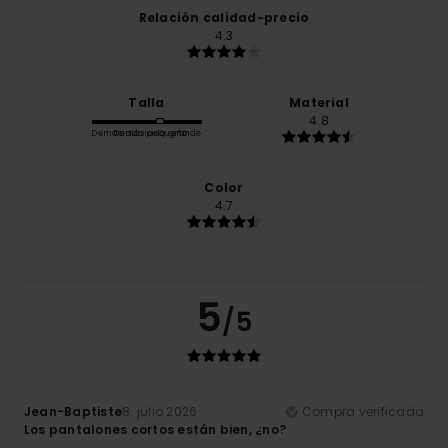
Relación calidad-precio
4.3
Talla
Material
4.8
Demasiado pequeño
Demasiado grande
Color
4.7
5
/5
Jean-Baptiste
8. julio 2026
Compra verificada
Los pantalones cortos están bien, ¿no?