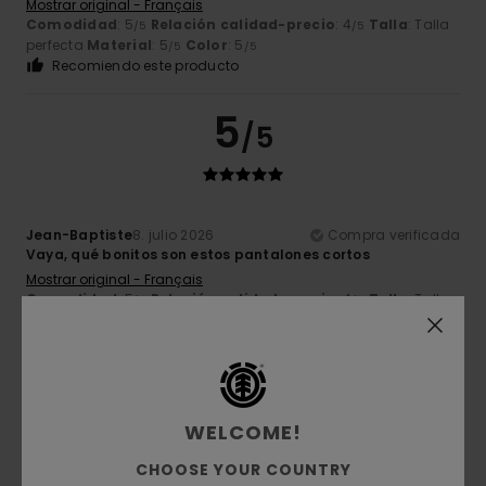
Mostrar original - Français
Comodidad
: 5
Relación calidad-precio
: 4
Talla
: Talla
/5
/5
perfecta
Material
: 5
Color
: 5
/5
/5
Recomiendo este producto
5
/5
Jean-Baptiste
8. julio 2026
Compra verificada
Vaya, qué bonitos son estos pantalones cortos
Mostrar original - Français
Comodidad
: 5
Relación calidad-precio
: 4
Talla
: Talla
/5
/5
perfecta
Material
: 5
Color
: 5
/5
/5
Recomiendo este producto
5
/5
WELCOME!
CHOOSE YOUR COUNTRY