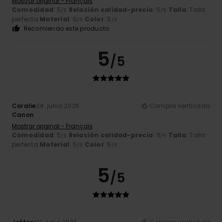
Mostrar original - Français
Comodidad
: 5
Relación calidad-precio
: 5
Talla
: Talla
/5
/5
perfecta
Material
: 5
Color
: 5
/5
/5
Recomiendo este producto
5
/5
Coralie
24. junio 2026
Compra verificada
Canon
Mostrar original - Français
Comodidad
: 5
Relación calidad-precio
: 5
Talla
: Talla
/5
/5
perfecta
Material
: 5
Color
: 5
/5
/5
5
/5