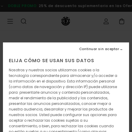
Pasar
OBLE PROMO
25% de descuento suplementario en las Ofertas
C
a
la
información
del
producto
Continuar sin aceptar
ELIJA CÓMO SE USAN SUS DATOS
Nosotros y nuestros socios utilizamos cookies o la
tecnología correspondiente para almacenar y/o acceder a
la información en el dispositivo. Esta información personal
(como datos de navegación y dirección IP) puede utilizarse
para: presentarle anuncios y contenido personalizados,
medir el rendimiento de la publicidad y los contenidos,
presentar las anuncios personalizados, conocer mejor a
nuestra audiencia, desarrollar y mejorar los productos de
nuestros socios. Usted puede configurar sus opciones para
aceptar o rechazar las cookies sujetas a su
consentimiento, o bien, para rechazar las cookies cuando
no están sujetas a su consentimiento (como algunas