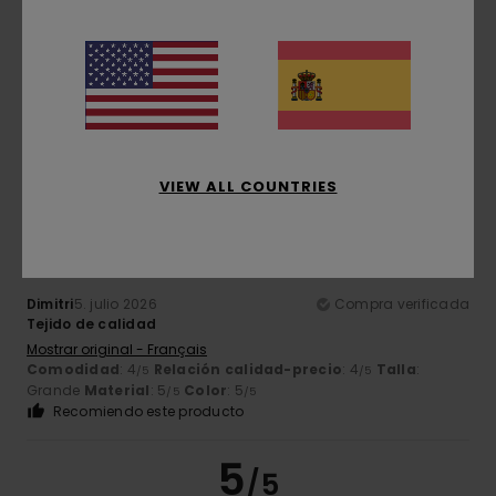
Simone
5. julio 2026
Compra verificada
Son bonitos
Mostrar original - Italiano
Comodidad
: 5
Relación calidad-precio
: 5
Talla
:
/5
/5
Grande
Material
: 5
Color
: 5
/5
/5
Recomiendo este producto
5
VIEW ALL COUNTRIES
/5
Dimitri
5. julio 2026
Compra verificada
Tejido de calidad
Mostrar original - Français
Comodidad
: 4
Relación calidad-precio
: 4
Talla
:
/5
/5
Grande
Material
: 5
Color
: 5
/5
/5
Recomiendo este producto
5
/5