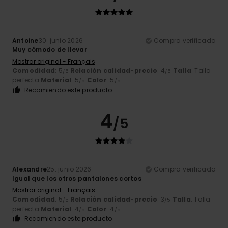
Antoine
30. junio 2026
Compra verificada
Muy cómodo de llevar
Mostrar original - Français
Comodidad
: 5
Relación calidad-precio
: 4
Talla
: Talla
/5
/5
perfecta
Material
: 5
Color
: 5
/5
/5
Recomiendo este producto
4
/5
Alexandre
25. junio 2026
Compra verificada
Igual que los otros pantalones cortos
Mostrar original - Français
Comodidad
: 5
Relación calidad-precio
: 3
Talla
: Talla
/5
/5
perfecta
Material
: 4
Color
: 4
/5
/5
Recomiendo este producto