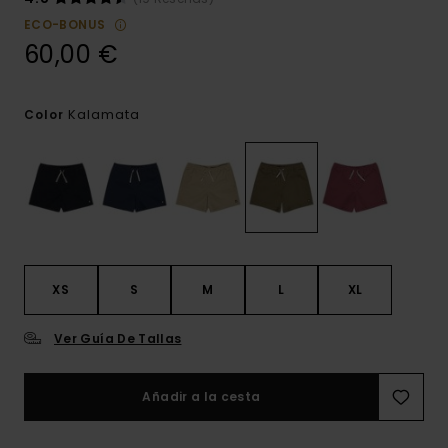
ECO-BONUS
60,00 €
Kalamata
Color
XS
S
M
L
XL
Ver Guía De Tallas
Añadir a la cesta