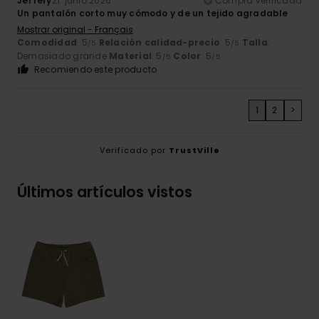
Jeffery
21. junio 2026
Compra verificada
Un pantalón corto muy cómodo y de un tejido agradable
Mostrar original - Français
Comodidad
: 5
Relación calidad-precio
: 5
Talla
:
/5
/5
Demasiado grande
Material
: 5
Color
: 5
/5
/5
Recomiendo este producto
1
2
>
Verificado por
TrustVille
Últimos artículos vistos