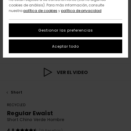
cookies de análisis). Para más información, consulte
nuestra
política de cookies
y
política de privacidad
Gestionar las preferencias
Aceptar todo
VER EL VIDEO
Short
RECYCLED
Regular Ewaist
Short Chino Verde Hombre
4.8
(19 Reseñas)