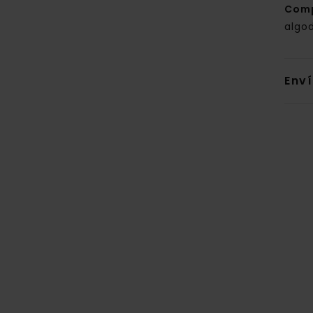
Com
algo
Env