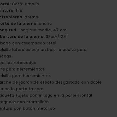
orte:
Corte amplio
intura:
fija
ntrepierna:
normal
orte de la pierna:
ancha
ongitud:
Longitud media, 47 cm
bertura de la pierna:
32cm/12.6"
iseño con estampado total
olsillo laterales con un bolsillo oculto para
nedas
odillas reforzadas
ira para herramientas
olsillo para herramientas
arche de jacrón de efecto desgastado con doble
no en la parte trasera
tiqueta sujeta con el logo en la parte frontal
ragueta con cremallera
intura con botón metálico