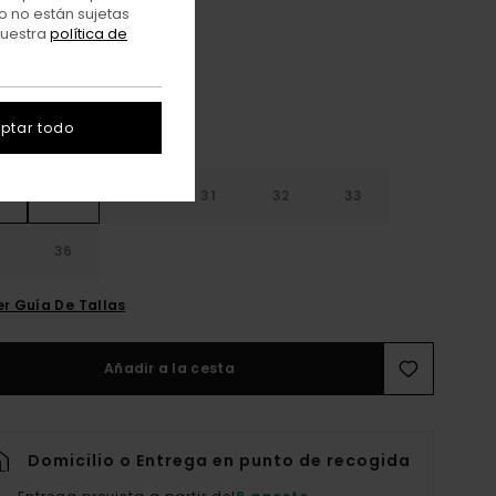
Scenes Washed
o no están sujetas
r
nuestra
política de
ptar todo
28
30
31
32
33
4
36
er Guía De Tallas
Añadir a la cesta
Domicilio o Entrega en punto de recogida