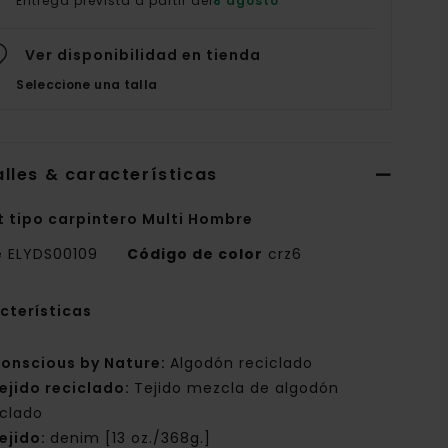
Entrega prevista a partir del
8 agosto
Ver disponibilidad en tienda
Seleccione una talla
lles & características
t tipo carpintero Multi Hombre
e
ELYDS00109
Código de color
crz6
cterísticas
onscious by Nature:
Algodón reciclado
ejido reciclado:
Tejido mezcla de algodón
iclado
ejido:
denim [13 oz./368g.]