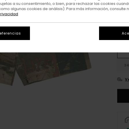
sujetas a su consentimiento, o bien, para rechazar las cookies cuand
Colo
como algunas cookies de análisis). Para más información, consulte 
privacidad
referencias
Ace
26
3
V