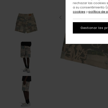
rechazar las cookies 
a su consentimiento (
cookies
y
política de 
Gestionar las p