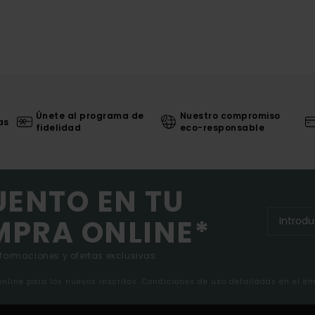
Únete al programa de
Nuestro compromiso
as
fidelidad
eco-responsable
UENTO EN TU
MPRA ONLINE*
nformaciones y ofertas exclusivas.
 online para los nuevos inscritos. Condiciones de uso detalladas en el e