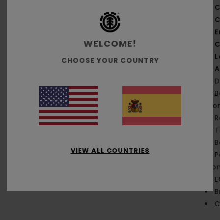
C
C
E
WELCOME!
C
L
CHOOSE YOUR COUNTRY
A
D
B
mo
R
T
B
VIEW ALL COUNTRIES
P
ico
E
B
C