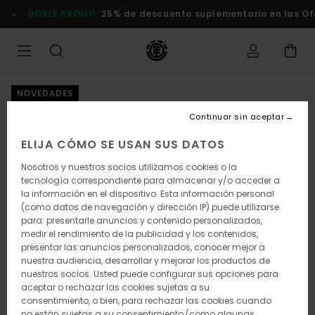
Pasar
DOBLE PROMO
25% de descuento suplementario en las Of
a
la
información
del
producto
NOVEDADES
Continuar sin aceptar
ELIJA CÓMO SE USAN SUS DATOS
Nosotros y nuestros socios utilizamos cookies o la
tecnología correspondiente para almacenar y/o acceder a
la información en el dispositivo. Esta información personal
(como datos de navegación y dirección IP) puede utilizarse
para: presentarle anuncios y contenido personalizados,
medir el rendimiento de la publicidad y los contenidos,
presentar las anuncios personalizados, conocer mejor a
nuestra audiencia, desarrollar y mejorar los productos de
nuestros socios. Usted puede configurar sus opciones para
aceptar o rechazar las cookies sujetas a su
consentimiento, o bien, para rechazar las cookies cuando
no están sujetas a su consentimiento (como algunas