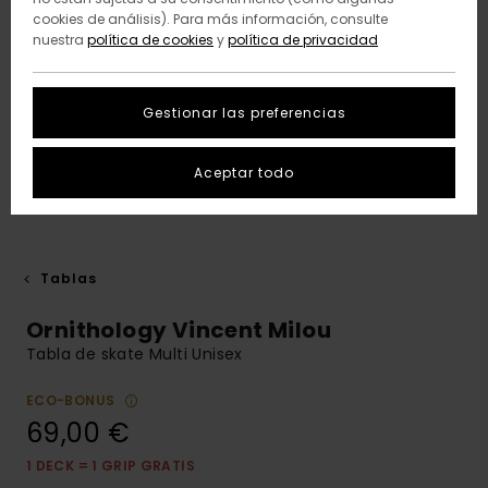
cookies de análisis). Para más información, consulte
nuestra
política de cookies
y
política de privacidad
Gestionar las preferencias
Aceptar todo
Tablas
Ornithology Vincent Milou
Tabla de skate Multi Unisex
ECO-BONUS
69,00 €
1 DECK = 1 GRIP GRATIS