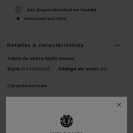
Ver disponibilidad en tienda
Seleccione una talla
Detalles & características
Tabla de skate Multi Unisex
Style
ELYXD00243
Código de color
ast
Características
Fabricado en España
Dimensiones:
8.5" / 22 cm x 32.2" / 82 cm
Nose:
7.1" / 18 cm
Tail:
6.6" / 17 cm
Wheelbase:
14,25" / 36,2 cm