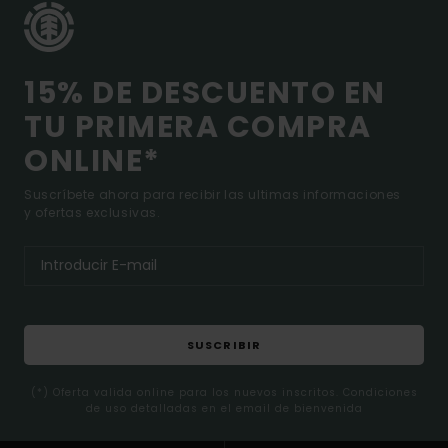
15% DE DESCUENTO EN
TU PRIMERA COMPRA
ONLINE*
Suscríbete ahora para recibir las ultimas informaciones
y ofertas exclusivas.
SUSCRIBIR
(*) Oferta valida online para los nuevos inscritos. Condiciones
de uso detalladas en el email de bienvenida