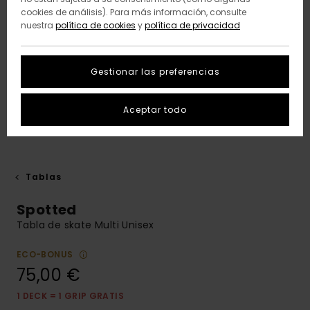
cookies de análisis). Para más información, consulte
nuestra
política de cookies
y
política de privacidad
Gestionar las preferencias
Aceptar todo
Tablas
Spotted
Tabla de skate Multi Unisex
ECO-BONUS
75,00 €
1 DECK = 1 GRIP GRATIS