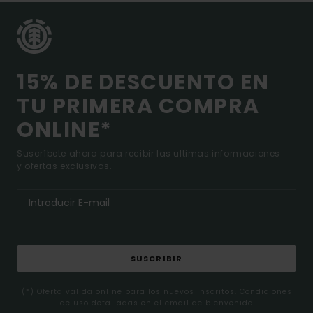
15% DE DESCUENTO EN
TU PRIMERA COMPRA
ONLINE*
Suscríbete ahora para recibir las ultimas informaciones
y ofertas exclusivas.
SUSCRIBIR
(*) Oferta valida online para los nuevos inscritos. Condiciones
de uso detalladas en el email de bienvenida