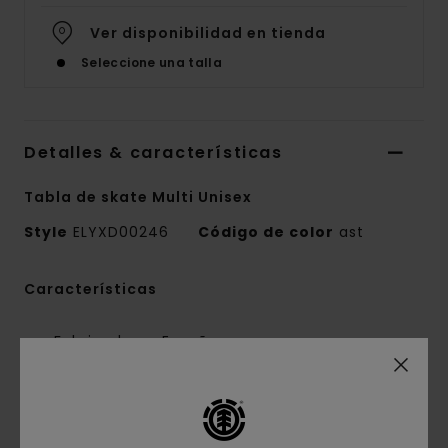
Ver disponibilidad en tienda
Seleccione una talla
Detalles & características
Tabla de skate Multi Unisex
Style
ELYXD00246
Código de color
ast
Características
Fabricado en España
Dimensiones:
8" / 20,3 cm x 31,75" / 81 cm
Nose:
6.957" / 18 cm
Tail:
6,345" / 16,1 cm
Wheelbase:
14,25" / 36,2 cm