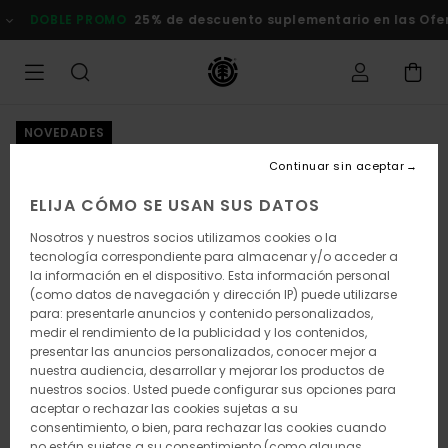
Pasar
DOBLE PROMO
25% de descuento suplementario en las Oferta
a
la
información
del
producto
NOVEDADES
Continuar sin aceptar
ELIJA CÓMO SE USAN SUS DATOS
Nosotros y nuestros socios utilizamos cookies o la
tecnología correspondiente para almacenar y/o acceder a
la información en el dispositivo. Esta información personal
(como datos de navegación y dirección IP) puede utilizarse
para: presentarle anuncios y contenido personalizados,
medir el rendimiento de la publicidad y los contenidos,
presentar las anuncios personalizados, conocer mejor a
nuestra audiencia, desarrollar y mejorar los productos de
nuestros socios. Usted puede configurar sus opciones para
aceptar o rechazar las cookies sujetas a su
consentimiento, o bien, para rechazar las cookies cuando
no están sujetas a su consentimiento (como algunas