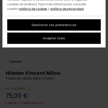
cookies de análisis). Para más información, consulte
nuestra
política de cookies
y
política de privacidad
Gestionar las preferencias
Aceptar todo
Tablas
Hidden Vincent Milou
Tabla de skate Multi Unisex
ECO-BONUS
75,00 €
1 DECK = 1 GRIP GRATIS