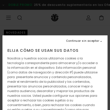
Pasar
DOBLE PROMO
25% de descuento suplementario en las Of
a
la
información
del
producto
NOVEDADES
Continuar sin aceptar
ELIJA CÓMO SE USAN SUS DATOS
Nosotros y nuestros socios utilizamos cookies o la
tecnología correspondiente para almacenar y/o acceder a
la información en el dispositivo. Esta información personal
(como datos de navegación y dirección IP) puede utilizarse
para: presentarle anuncios y contenido personalizados,
medir el rendimiento de la publicidad y los contenidos,
presentar las anuncios personalizados, conocer mejor a
nuestra audiencia, desarrollar y mejorar los productos de
nuestros socios. Usted puede configurar sus opciones para
aceptar o rechazar las cookies sujetas a su
consentimiento, o bien, para rechazar las cookies cuando
no están sujetas a su consentimiento (como algunas