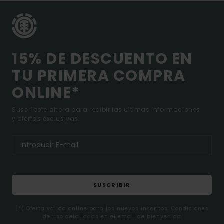
15% DE DESCUENTO EN
TU PRIMERA COMPRA
ONLINE*
Suscríbete ahora para recibir las ultimas informaciones
y ofertas exclusivas.
SUSCRIBIR
(*) Oferta valida online para los nuevos inscritos. Condiciones
de uso detalladas en el email de bienvenida