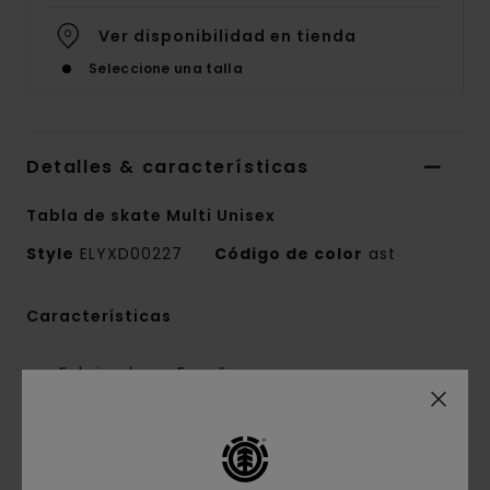
Ver disponibilidad en tienda
Seleccione una talla
Detalles & características
Tabla de skate Multi Unisex
Style
ELYXD00227
Código de color
ast
Características
Fabricado en España
Dimensiones:
8,25" / 21 cm x 31,61" / 80,3 cm
Nose:
6.985" / 18 cm
Tail:
6.6" / 17 cm
Wheelbase:
14" / 36 cm