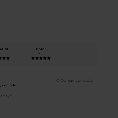
erial
Color
.0
5.0
Compra verificada
s, cómoda.
lor
: 5
/5