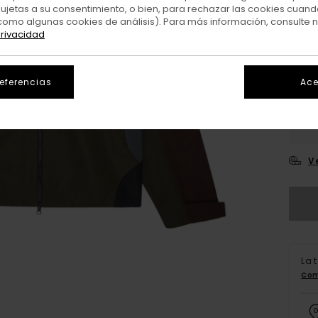
sujetas a su consentimiento, o bien, para rechazar las cookies cuand
Colo
como algunas cookies de análisis). Para más información, consulte 
privacidad
referencias
Ace
X
V
La 
Com