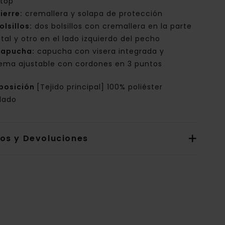
stop
ierre:
cremallera y solapa de protección
olsillos:
dos bolsillos con cremallera en la parte
ntal y otro en el lado izquierdo del pecho
apucha:
capucha con visera integrada y
tema ajustable con cordones en 3 puntos
posición
[Tejido principal] 100% poliéster
clado
íos y Devoluciones