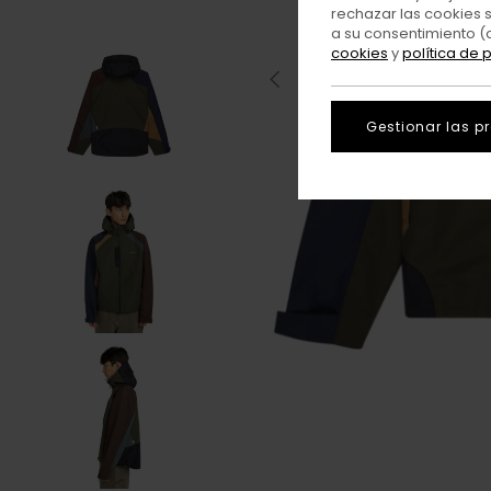
rechazar las cookies 
a su consentimiento (
cookies
y
política de 
Gestionar las p