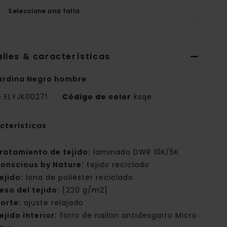
Seleccione una talla
lles & características
rdina Negro hombre
e
ELYJK00271
Código de color
ksqe
cterísticas
ratamiento de tejido:
laminado DWR 10K/5K
onscious by Nature:
tejido reciclado
ejido:
lona de poliéster reciclado
eso del tejido:
[220 g/m2]
orte:
ajuste relajado
ejido interior:
forro de nailon antidesgarro Micro