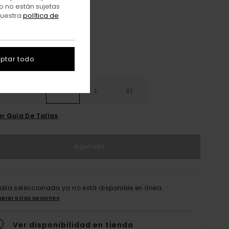
o no están sujetas
Multicolor
r
nuestra
política de
ptar todo
S
S
M
L
XL
er Guía De Tallas
Agotado
talla seleccionada ya no está disponible en línea.
prar otras opciones
Ver disponibilidad en tienda