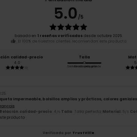
5.0
/5
basado en
1 reseñas verificadas
desde octubre 2025
El 100% de nuestros clientes recomiendan este producto
ación calidad-precio
Talla
Mat
4.0
5
Demasiado pequeño
Demasiado grande
2025
aqueta impermeable, bolsillos amplios y prácticos, colores geniale
Français
Relación calidad-precio
: 4
Talla
: Talla perfecta
Material
: 5
Co
/5
/5
ste producto
Verificado por
TrustVille