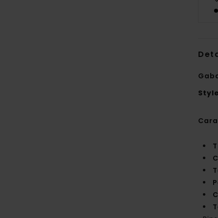
Deta
Gaba
Styl
Cara
T
C
T
P
C
T