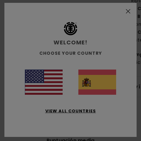
Rip
C
B
fro
C
sis
WELCOME!
CHOOSE YOUR COUNTRY
Com
reci
Env
VIEW ALL COUNTRIES
Puntuación media