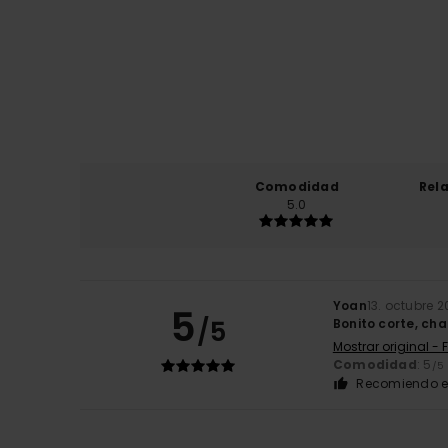
Comodidad
Rel
5.0
Yoan
13. octubre 
5
/5
Bonito corte, ch
Mostrar original - 
Comodidad
: 5
/5
Recomiendo e