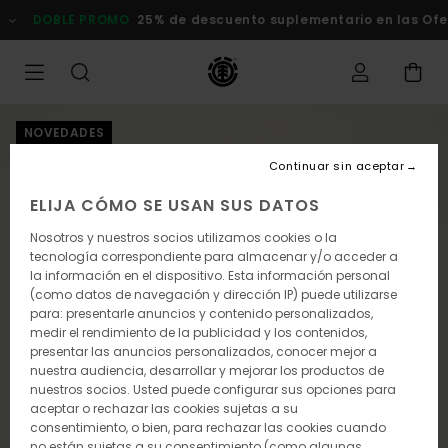
Pasar
DOBLE PROMO
25% de descuento suplementario en las Oferta
a
la
información
del
producto
NOVEDADES
Continuar sin aceptar
ELIJA CÓMO SE USAN SUS DATOS
Nosotros y nuestros socios utilizamos cookies o la
tecnología correspondiente para almacenar y/o acceder a
la información en el dispositivo. Esta información personal
(como datos de navegación y dirección IP) puede utilizarse
para: presentarle anuncios y contenido personalizados,
medir el rendimiento de la publicidad y los contenidos,
presentar las anuncios personalizados, conocer mejor a
nuestra audiencia, desarrollar y mejorar los productos de
nuestros socios. Usted puede configurar sus opciones para
aceptar o rechazar las cookies sujetas a su
consentimiento, o bien, para rechazar las cookies cuando
no están sujetas a su consentimiento (como algunas