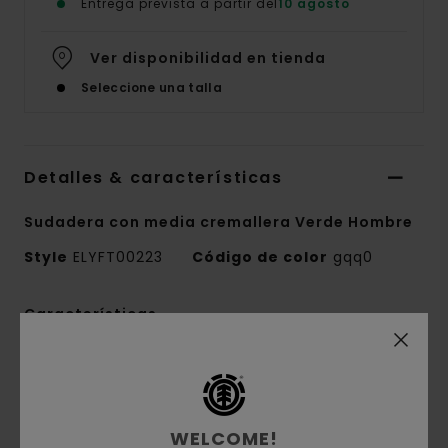
Entrega prevista a partir del
10 agosto
Ver disponibilidad en tienda
Seleccione una talla
Detalles & características
Sudadera con media cremallera Verde Hombre
Style
ELYFT00223
Código de color
gqq0
Características
Tejido:
tejido de felpa cepillada de 50%
algodón reciclado, 30% algodón y 20% poliéster
reciclado [350 g/m2]
WELCOME!
Corte:
corte relajado