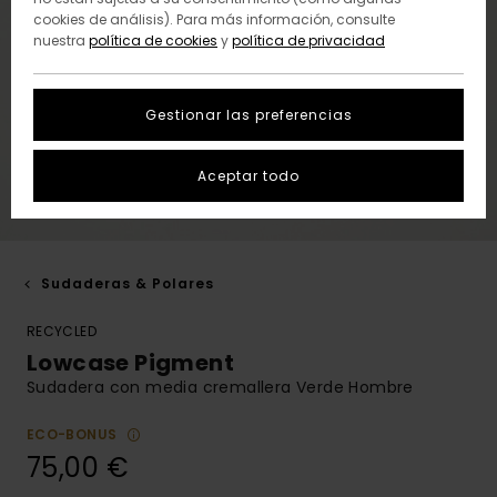
cookies de análisis). Para más información, consulte
nuestra
política de cookies
y
política de privacidad
Gestionar las preferencias
Aceptar todo
Sudaderas & Polares
RECYCLED
Lowcase Pigment
Sudadera con media cremallera Verde Hombre
ECO-BONUS
75,00 €