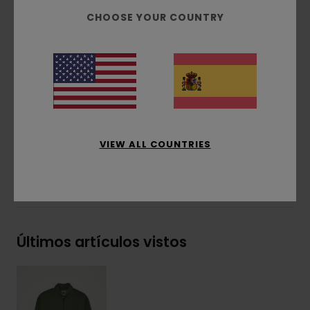
Interior cepillado
CHOOSE YOUR COUNTRY
Cremallera corta
Teñido con pigmentos
Bordado de la marca en el pecho
Etiqueta lateral
Composición
[Tejido principal] 50% algodón
reciclado, 30% algodón, 20% poliéster reciclado
VIEW ALL COUNTRIES
Envíos y Devoluciones
Últimos artículos vistos