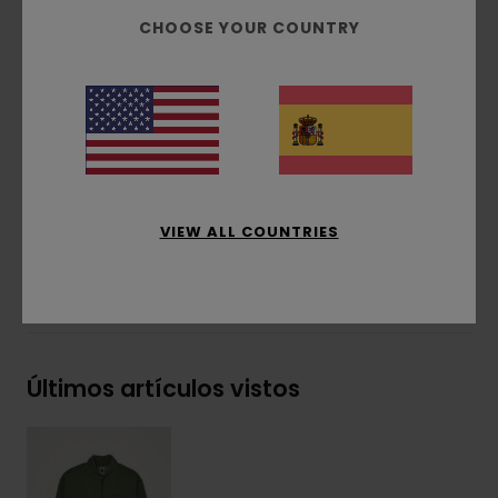
Interior cepillado
CHOOSE YOUR COUNTRY
Cremallera corta
Teñido con pigmentos
Bordado de la marca en el pecho
Etiqueta lateral
Composición
[Tejido principal] 50% algodón
reciclado, 30% algodón, 20% poliéster reciclado
VIEW ALL COUNTRIES
Envíos y Devoluciones
Últimos artículos vistos