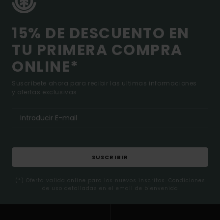
15% DE DESCUENTO EN
TU PRIMERA COMPRA
ONLINE*
Suscríbete ahora para recibir las ultimas informaciones
y ofertas exclusivas.
SUSCRIBIR
(*) Oferta valida online para los nuevos inscritos. Condiciones
de uso detalladas en el email de bienvenida