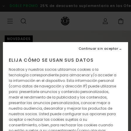
Pasar
DOBLE PROMO
25% de descuento suplementario en las Ofert
a
la
información
del
producto
NOVEDADES
Continuar sin aceptar
ELIJA CÓMO SE USAN SUS DATOS
Nosotros y nuestros socios utilizamos cookies o la
tecnología correspondiente para almacenar y/o acceder a
la información en el dispositivo. Esta información personal
(como datos de navegación y dirección IP) puede utilizarse
para: presentarle anuncios y contenido personalizados,
medir el rendimiento de la publicidad y los contenidos,
presentar las anuncios personalizados, conocer mejor a
nuestra audiencia, desarrollar y mejorar los productos de
nuestros socios. Usted puede configurar sus opciones para
aceptar o rechazar las cookies sujetas a su
consentimiento, o bien, para rechazar las cookies cuando
no están sujetas a su consentimiento (como algunas