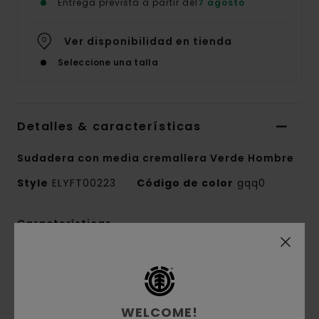
Entrega prevista a partir del
7 agosto
Ver disponibilidad en tienda
Seleccione una talla
Detalles & características
Sudadera con media cremallera Verde Hombre
Style
ELYFT00223
Código de color
gqq0
Características
Tejido:
tejido de felpa cepillada de 50%
algodón reciclado, 30% algodón y 20% poliéster
reciclado [350 g/m2]
WELCOME!
Corte:
corte relajado