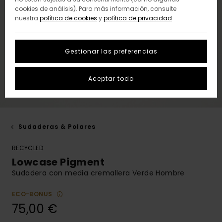
cookies de análisis). Para más información, consulte
nuestra
política de cookies
y
política de privacidad
Gestionar las preferencias
Aceptar todo
Sudaderas & Polares
RECYCLED
Lowcase Pigment
Sudadera con media cremallera Verde Hombre
ECO-BONUS
75,00 €