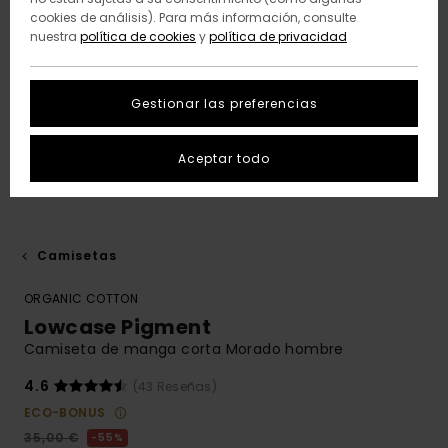
cookies de análisis). Para más información, consulte
nuestra
política de cookies
y
política de privacidad
Gestionar las preferencias
Aceptar todo
Camisetas
ORGANIC COTTON
Lowcase Pigment
Camiseta de manga corta Morado hombre
4.6
(43 Reseñas)
ECO-BONUS
35,00 €
55%