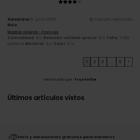
Alexandre
26. junio 2026
Compra verificada
Nulo
Mostrar original - Français
Comodidad
: 4
Relación calidad-precio
: 5
Talla
: Talla
/5
/5
perfecta
Material
: 4
Color
: 5
/5
/5
1
2
3
...
5
>
Verificado por
TrustVille
Últimos artículos vistos
Envío y devoluciones gratuitos para miembros