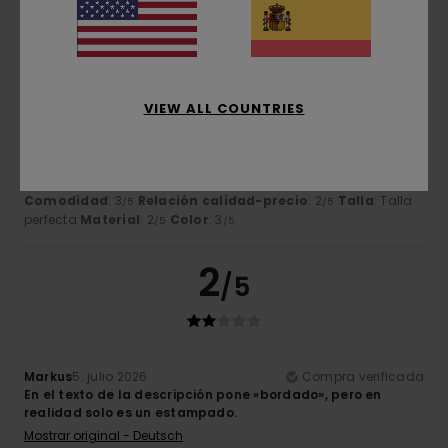
2
/5
VIEW ALL COUNTRIES
Markus
5. julio 2026
Compra verificada
En el texto de la descripción pone «bordado», pero en
realidad solo es un estampado.
Mostrar original - Deutsch
Comodidad
: 3
Relación calidad-precio
: 2
Talla
: Talla
/5
/5
perfecta
Material
: 2
Color
: 3
/5
/5
2
/5
Markus
5. julio 2026
Compra verificada
En el texto de la descripción pone «bordado», pero en
realidad solo es un estampado.
Mostrar original - Deutsch