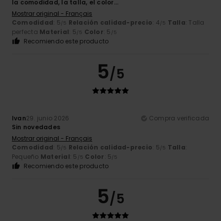
la comodidad, la talla, el color...
Mostrar original - Français
Comodidad
: 5
Relación calidad-precio
: 4
Talla
: Talla
/5
/5
perfecta
Material
: 5
Color
: 5
/5
/5
Recomiendo este producto
5
/5
Ivan
29. junio 2026
Compra verificada
Sin novedades
Mostrar original - Français
Comodidad
: 5
Relación calidad-precio
: 5
Talla
:
/5
/5
Pequeño
Material
: 5
Color
: 5
/5
/5
Recomiendo este producto
5
/5