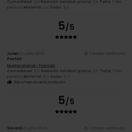
Comodidad
: 2
Relación calidad-precio
: 2
Talla
: Talla
/5
/5
perfecta
Material
: 2
Color
: 3
/5
/5
5
/5
Julien
30. junio 2026
Compra verificada
Paefait
Mostrar original - Français
Comodidad
: 5
Relación calidad-precio
: 5
Talla
: Talla
/5
/5
perfecta
Material
: 5
Color
: 5
/5
/5
Recomiendo este producto
5
/5
Gerard
30. junio 2026
Compra verificada