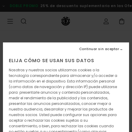
Pasar
DOBLE PROMO
25% de descuento suplementario en las Of
a
la
información
del
producto
Continuar sin aceptar
ELIJA CÓMO SE USAN SUS DATOS
Nosotros y nuestros socios utilizamos cookies o la
tecnología correspondiente para almacenar y/o acceder a
la información en el dispositivo. Esta información personal
(como datos de navegación y dirección IP) puede utilizarse
para: presentarle anuncios y contenido personalizados,
medir el rendimiento de la publicidad y los contenidos,
presentar las anuncios personalizados, conocer mejor a
nuestra audiencia, desarrollar y mejorar los productos de
nuestros socios. Usted puede configurar sus opciones para
aceptar o rechazar las cookies sujetas a su
consentimiento, o bien, para rechazar las cookies cuando
no están sujetas a su consentimiento (como algunas