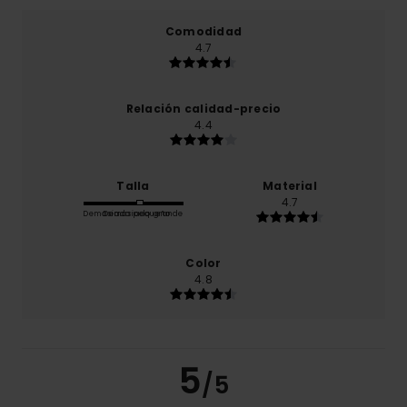
Comodidad
4.7
Relación calidad-precio
4.4
Talla
Material
4.7
Demasiado pequeño
Demasiado grande
Color
4.8
5
/5