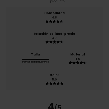
producto
Comodidad
4.8
Relación calidad-precio
4.7
Talla
Material
4.9
Demasiado pequeño
Demasiado grande
Color
5.0
4
/5