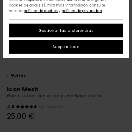
cookies de análisis). Para más información, consulte
nuestra
política de cookies
y
política de privacidad
Gestionar las preferencias
Aceptar todo
Gorras
Icon Mesh
Gorra trucker con visera curva Beige Unisex
4.8
(10 Reseñas)
25,00 €