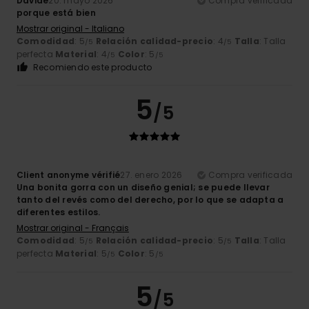
Davide
20. mayo 2026
Compra verificada
porque está bien
Mostrar original - Italiano
Comodidad
: 5
Relación calidad-precio
: 4
Talla
: Talla
/5
/5
perfecta
Material
: 4
Color
: 5
/5
/5
Recomiendo este producto
5
/5
Client anonyme vérifié
27. enero 2026
Compra verificada
Una bonita gorra con un diseño genial; se puede llevar
tanto del revés como del derecho, por lo que se adapta a
diferentes estilos.
Mostrar original - Français
Comodidad
: 5
Relación calidad-precio
: 5
Talla
: Talla
/5
/5
perfecta
Material
: 5
Color
: 5
/5
/5
5
/5