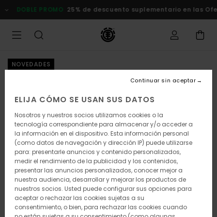
Pasar
DOBLE PROMO
25% de descuento suplementario en las Of
a
la
información
del
producto
NOVEDADES
Continuar sin aceptar
ELIJA CÓMO SE USAN SUS DATOS
Nosotros y nuestros socios utilizamos cookies o la
tecnología correspondiente para almacenar y/o acceder a
la información en el dispositivo. Esta información personal
(como datos de navegación y dirección IP) puede utilizarse
para: presentarle anuncios y contenido personalizados,
medir el rendimiento de la publicidad y los contenidos,
presentar las anuncios personalizados, conocer mejor a
nuestra audiencia, desarrollar y mejorar los productos de
nuestros socios. Usted puede configurar sus opciones para
aceptar o rechazar las cookies sujetas a su
consentimiento, o bien, para rechazar las cookies cuando
no están sujetas a su consentimiento (como algunas