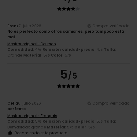
Franz
7. julio 2026
Compra verificada
No es perfecto como otros camiones, pero tampoco está
mal.
Mostrar original - Deutsch
Comodidad
: 4
Relación calidad-precio
: 4
Talla
:
/5
/5
Grande
Material
: 5
Color
: 5
/5
/5
5
/5
Celia
6. julio 2026
Compra verificada
perfecto
Mostrar original - Français
Comodidad
: 5
Relación calidad-precio
: 5
Talla
:
/5
/5
Demasiado grande
Material
: 5
Color
: 5
/5
/5
Recomiendo este producto