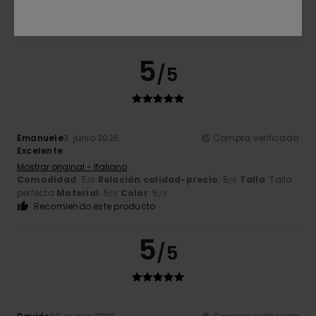
Comodidad
: 5
Relación calidad-precio
: 5
Talla
: Talla
/5
/5
perfecta
Material
: 5
Color
: 5
/5
/5
Recomiendo este producto
5
/5
Emanuele
3. junio 2026
Compra verificada
Excelente
Mostrar original - Italiano
Comodidad
: 5
Relación calidad-precio
: 5
Talla
: Talla
/5
/5
perfecta
Material
: 5
Color
: 5
/5
/5
Recomiendo este producto
5
/5