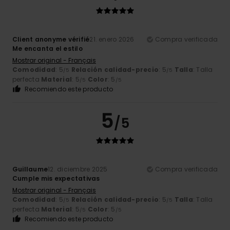
Client anonyme vérifié
21. enero 2026
Compra verificada
Me encanta el estilo
Mostrar original - Français
Comodidad
: 5
Relación calidad-precio
: 5
Talla
: Talla
/5
/5
perfecta
Material
: 5
Color
: 5
/5
/5
Recomiendo este producto
5
/5
Guillaume
12. diciembre 2025
Compra verificada
Cumple mis expectativas
Mostrar original - Français
Comodidad
: 5
Relación calidad-precio
: 5
Talla
: Talla
/5
/5
perfecta
Material
: 5
Color
: 5
/5
/5
Recomiendo este producto