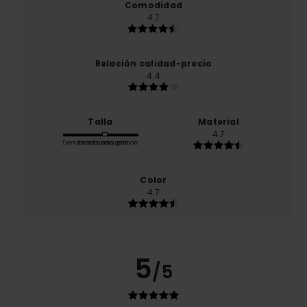
Comodidad
4.7
Relación calidad-precio
4.4
Talla
Material
4.7
Demasiado pequeño
Demasiado grande
Color
4.7
5
/5