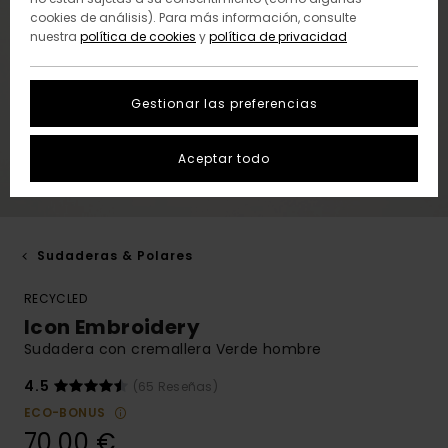
cookies de análisis). Para más información, consulte
nuestra
política de cookies
y
política de privacidad
Gestionar las preferencias
Aceptar todo
Sudaderas & Polares
RECYCLED
Icon Embroidery
Sudadera con cremallera Verde hombre
4.5
(65 Reseñas)
ECO-BONUS
70,00 €