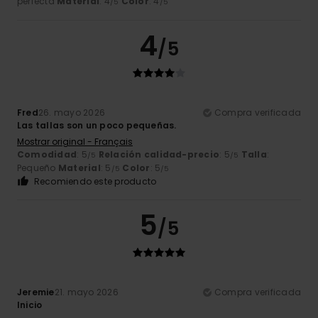
perfecta
Material
: 4
Color
: 4
/5
/5
4
/5
Fred
26. mayo 2026
Compra verificada
Las tallas son un poco pequeñas.
Mostrar original - Français
Comodidad
: 5
Relación calidad-precio
: 5
Talla
:
/5
/5
Pequeño
Material
: 5
Color
: 5
/5
/5
Recomiendo este producto
5
/5
Jeremie
21. mayo 2026
Compra verificada
Inicio