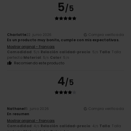
5
/5
Charlotte
22. junio 2026
Compra verificada
Es un producto muy bonito, cumple con mis expectativas.
Mostrar original - Français
Comodidad
: 5
Relación calidad-precio
: 5
Talla
: Talla
/5
/5
perfecta
Material
: 5
Color
: 5
/5
/5
Recomiendo este producto
4
/5
Nathanel
5. junio 2026
Compra verificada
En resumen
Mostrar original - Français
Comodidad
: 4
Relación calidad-precio
: 4
Talla
: Talla
/5
/5