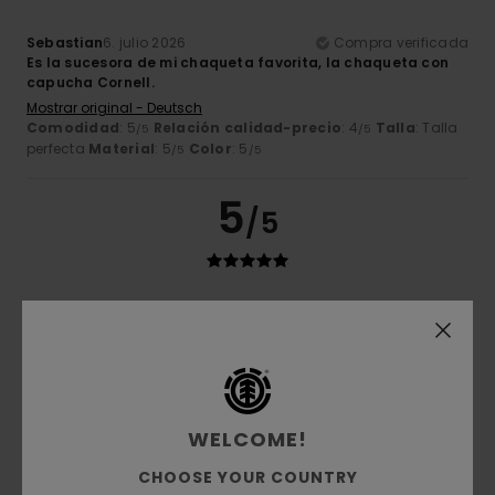
Sebastian
6. julio 2026
Compra verificada
Es la sucesora de mi chaqueta favorita, la chaqueta con
capucha Cornell.
Mostrar original - Deutsch
Comodidad
: 5
Relación calidad-precio
: 4
Talla
: Talla
/5
/5
perfecta
Material
: 5
Color
: 5
/5
/5
5
/5
Marie
3. julio 2026
Compra verificada
Calidad
Mostrar original - Français
Comodidad
: 5
Relación calidad-precio
: 5
Talla
: Talla
/5
/5
perfecta
Material
: 5
Color
: 5
/5
/5
Recomiendo este producto
WELCOME!
CHOOSE YOUR COUNTRY