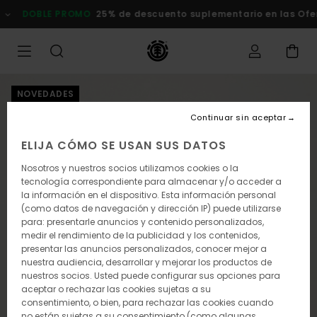
Pasar
DOBLE PROMO
25% de descuento suplementario en las Of
a
la
información
del
producto
NOVEDADES
Continuar sin aceptar
ELIJA CÓMO SE USAN SUS DATOS
Nosotros y nuestros socios utilizamos cookies o la
tecnología correspondiente para almacenar y/o acceder a
la información en el dispositivo. Esta información personal
(como datos de navegación y dirección IP) puede utilizarse
para: presentarle anuncios y contenido personalizados,
medir el rendimiento de la publicidad y los contenidos,
presentar las anuncios personalizados, conocer mejor a
nuestra audiencia, desarrollar y mejorar los productos de
nuestros socios. Usted puede configurar sus opciones para
aceptar o rechazar las cookies sujetas a su
consentimiento, o bien, para rechazar las cookies cuando
no están sujetas a su consentimiento (como algunas