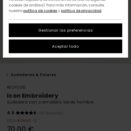
cookies de análisis). Para más información, consulte
nuestra
política de cookies
y
política de privacidad
Gestionar las preferencias
Aceptar todo
Sudaderas & Polares
RECYCLED
Icon Embroidery
Sudadera con cremallera Verde hombre
4.5
(65 Reseñas)
ECO-BONUS
70,00 €