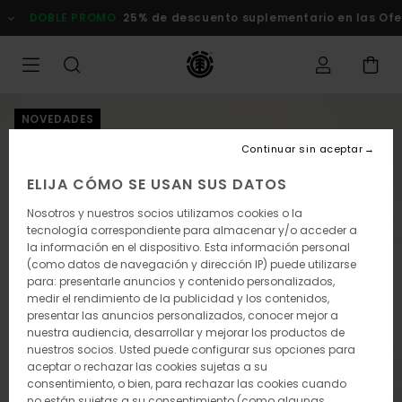
Pasar
DOBLE PROMO
25% de descuento suplementario en las Ofertas
a
la
información
del
producto
NOVEDADES
Continuar sin aceptar
ELIJA CÓMO SE USAN SUS DATOS
Nosotros y nuestros socios utilizamos cookies o la
tecnología correspondiente para almacenar y/o acceder a
la información en el dispositivo. Esta información personal
(como datos de navegación y dirección IP) puede utilizarse
para: presentarle anuncios y contenido personalizados,
medir el rendimiento de la publicidad y los contenidos,
presentar las anuncios personalizados, conocer mejor a
nuestra audiencia, desarrollar y mejorar los productos de
nuestros socios. Usted puede configurar sus opciones para
aceptar o rechazar las cookies sujetas a su
consentimiento, o bien, para rechazar las cookies cuando
no están sujetas a su consentimiento (como algunas