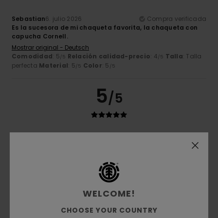
Sebastian
6. julio 2026
Compra verificada
Es la sucesora de mi chaqueta favorita, la chaqueta con
capucha Cornell.
Mostrar original - Deutsch
Comodidad
: 5
Relación calidad-precio
: 4
Talla
: Talla
/5
/5
perfecta
Material
: 5
Color
: 5
/5
/5
5
/5
Marie
3. julio 2026
Compra verificada
Calidad
Mostrar original - Français
Comodidad
: 5
Relación calidad-precio
: 5
Talla
: Talla
/5
/5
perfecta
Material
: 5
Color
: 5
/5
/5
Recomiendo este producto
WELCOME!
CHOOSE YOUR COUNTRY