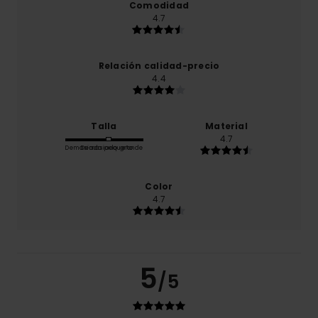
Comodidad
4.7
Relación calidad-precio
4.4
Talla
Material
4.7
Demasiado pequeño
Demasiado grande
Color
4.7
5
/5