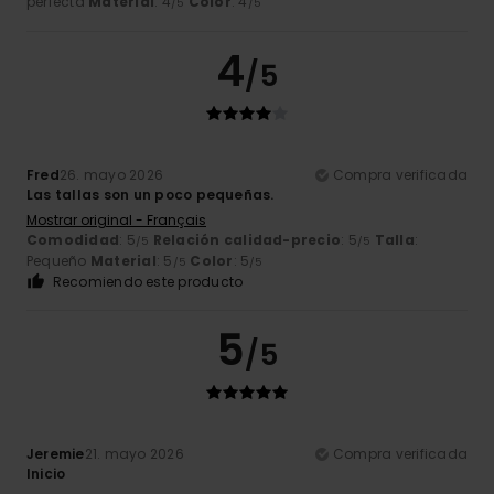
perfecta
Material
: 4
Color
: 4
/5
/5
4
/5
Fred
26. mayo 2026
Compra verificada
Las tallas son un poco pequeñas.
Mostrar original - Français
Comodidad
: 5
Relación calidad-precio
: 5
Talla
:
/5
/5
Pequeño
Material
: 5
Color
: 5
/5
/5
Recomiendo este producto
5
/5
Jeremie
21. mayo 2026
Compra verificada
Inicio