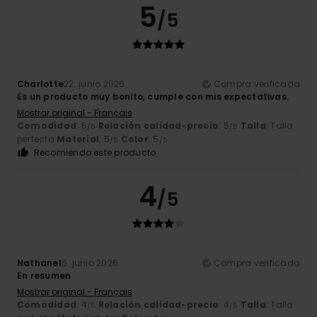
5
/5
Charlotte
22. junio 2026
Compra verificada
Es un producto muy bonito, cumple con mis expectativas.
Mostrar original - Français
Comodidad
: 5
Relación calidad-precio
: 5
Talla
: Talla
/5
/5
perfecta
Material
: 5
Color
: 5
/5
/5
Recomiendo este producto
4
/5
Nathanel
5. junio 2026
Compra verificada
En resumen
Mostrar original - Français
Comodidad
: 4
Relación calidad-precio
: 4
Talla
: Talla
/5
/5