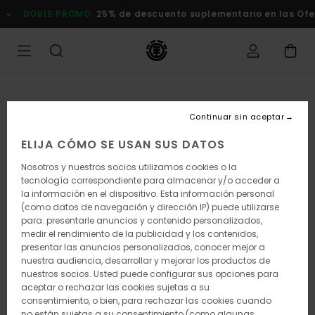
Pasar
DOBLE PROMO
25% de descuento suplementario en las Oferta
a
la
información
del
producto
Continuar sin aceptar
ELIJA CÓMO SE USAN SUS DATOS
Nosotros y nuestros socios utilizamos cookies o la
tecnología correspondiente para almacenar y/o acceder a
la información en el dispositivo. Esta información personal
(como datos de navegación y dirección IP) puede utilizarse
para: presentarle anuncios y contenido personalizados,
medir el rendimiento de la publicidad y los contenidos,
presentar las anuncios personalizados, conocer mejor a
nuestra audiencia, desarrollar y mejorar los productos de
nuestros socios. Usted puede configurar sus opciones para
aceptar o rechazar las cookies sujetas a su
consentimiento, o bien, para rechazar las cookies cuando
no están sujetas a su consentimiento (como algunas