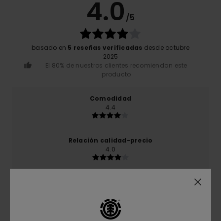
4.0
/5
basado en
5 reseñas verificadas
desde octubre
2025
El 80% de nuestros clientes recomiendan este
producto
Comodidad
4.4
Relación calidad-precio
4.0
Talla
Material
4.2
Demasiado pequeño
Demasiado grande