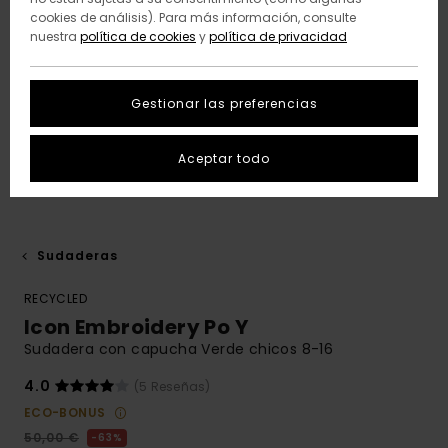
cookies de análisis). Para más información, consulte
nuestra
política de cookies
y
política de privacidad
Gestionar las preferencias
Aceptar todo
Sudaderas
RECYCLED
Icon Embroidery Po Y
Sudadera con capucha Verde chicos 8-16
4.0
(5 Reseñas)
ECO-BONUS
50,00 €
63%