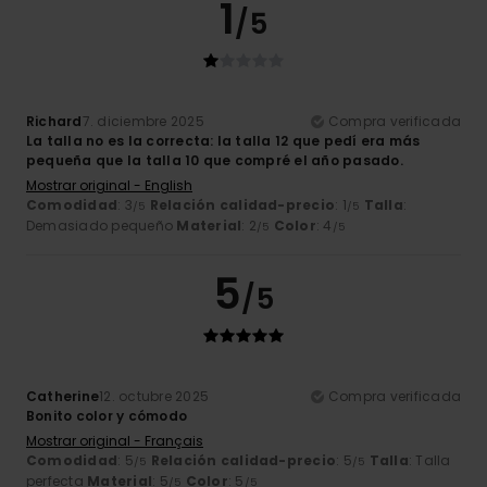
1
/5
Richard
7. diciembre 2025
Compra verificada
La talla no es la correcta: la talla 12 que pedí era más
pequeña que la talla 10 que compré el año pasado.
Mostrar original - English
Comodidad
: 3
Relación calidad-precio
: 1
Talla
:
/5
/5
Demasiado pequeño
Material
: 2
Color
: 4
/5
/5
5
/5
Catherine
12. octubre 2025
Compra verificada
Bonito color y cómodo
Mostrar original - Français
Comodidad
: 5
Relación calidad-precio
: 5
Talla
: Talla
/5
/5
perfecta
Material
: 5
Color
: 5
/5
/5