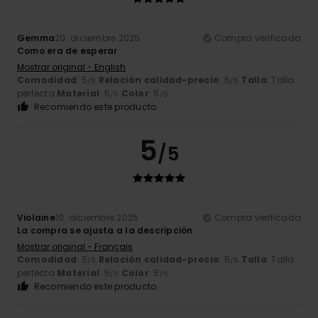
Gemma
20. diciembre 2025
Compra verificada
Como era de esperar
Mostrar original - English
Comodidad
: 5
Relación calidad-precio
: 5
Talla
: Talla
/5
/5
perfecta
Material
: 5
Color
: 5
/5
/5
Recomiendo este producto
5
/5
Violaine
10. diciembre 2025
Compra verificada
La compra se ajusta a la descripción
Mostrar original - Français
Comodidad
: 5
Relación calidad-precio
: 5
Talla
: Talla
/5
/5
perfecta
Material
: 5
Color
: 5
/5
/5
Recomiendo este producto