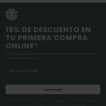
15% DE DESCUENTO EN
TU PRIMERA COMPRA
ONLINE*
Suscríbete ahora para recibir las ultimas informaciones
y ofertas exclusivas.
SUSCRIBIR
(*) Oferta valida online para los nuevos inscritos. Condiciones
de uso detalladas en el email de bienvenida