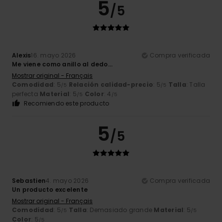
5
/5
Alexis
16. mayo 2026
Compra verificada
Me viene como anillo al dedo...
Mostrar original - Français
Comodidad
: 5
Relación calidad-precio
: 5
Talla
: Talla
/5
/5
perfecta
Material
: 5
Color
: 4
/5
/5
Recomiendo este producto
5
/5
Sebastien
4. mayo 2026
Compra verificada
Un producto excelente
Mostrar original - Français
Comodidad
: 5
Talla
: Demasiado grande
Material
: 5
/5
/5
Color
: 5
/5