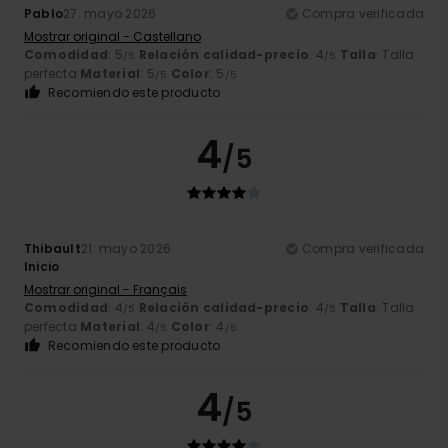
Pablo
27. mayo 2026
Compra verificada
Mostrar original - Castellano
Comodidad
: 5
Relación calidad-precio
: 4
Talla
: Talla
/5
/5
perfecta
Material
: 5
Color
: 5
/5
/5
Recomiendo este producto
4
/5
Thibault
21. mayo 2026
Compra verificada
Inicio
Mostrar original - Français
Comodidad
: 4
Relación calidad-precio
: 4
Talla
: Talla
/5
/5
perfecta
Material
: 4
Color
: 4
/5
/5
Recomiendo este producto
4
/5