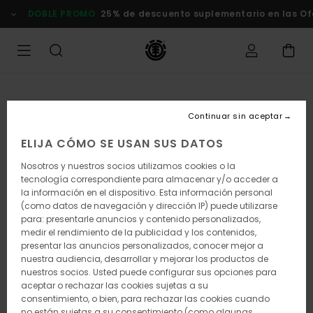
Pasar
DOBLE PROMO
25% de descuento suplementario en las Of
a
la
información
del
producto
Continuar sin aceptar
ELIJA CÓMO SE USAN SUS DATOS
Nosotros y nuestros socios utilizamos cookies o la
tecnología correspondiente para almacenar y/o acceder a
la información en el dispositivo. Esta información personal
(como datos de navegación y dirección IP) puede utilizarse
para: presentarle anuncios y contenido personalizados,
medir el rendimiento de la publicidad y los contenidos,
presentar las anuncios personalizados, conocer mejor a
nuestra audiencia, desarrollar y mejorar los productos de
nuestros socios. Usted puede configurar sus opciones para
aceptar o rechazar las cookies sujetas a su
consentimiento, o bien, para rechazar las cookies cuando
no están sujetas a su consentimiento (como algunas