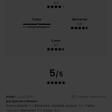
4.3
Talla
Material
4.6
Demasiado pequeño
Demasiado grande
Color
4.7
5
/5
Asier
9. julio 2026
Compra verificada
porque es cómodo
Comodidad
: 5
Relación calidad-precio
: 5
Talla
:
/5
/5
Pequeño
Material
: 5
Color
: 5
/5
/5