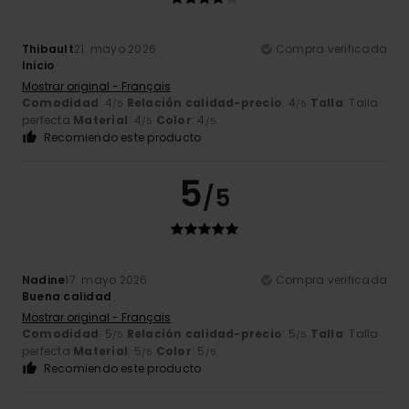
Thibault
21. mayo 2026
Compra verificada
Inicio
Mostrar original - Français
Comodidad
: 4
Relación calidad-precio
: 4
Talla
: Talla
/5
/5
perfecta
Material
: 4
Color
: 4
/5
/5
Recomiendo este producto
5
/5
Nadine
17. mayo 2026
Compra verificada
Buena calidad
Mostrar original - Français
Comodidad
: 5
Relación calidad-precio
: 5
Talla
: Talla
/5
/5
perfecta
Material
: 5
Color
: 5
/5
/5
Recomiendo este producto