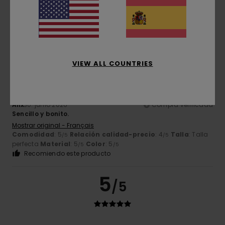
Comodidad
: 5
Relación calidad-precio
: 5
Talla
: Talla
/5
/5
perfecta
Material
: 5
Color
: 5
/5
/5
Recomiendo este producto
5
/5
VIEW ALL COUNTRIES
Alix
30. junio 2026
Compra verificada
Sencillo y bonito.
Mostrar original - Français
Comodidad
: 5
Relación calidad-precio
: 4
Talla
: Talla
/5
/5
perfecta
Material
: 5
Color
: 5
/5
/5
Recomiendo este producto
5
/5