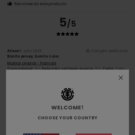
Recomiendo este producto
5
/5
Alison
9. julio 2026
Compra verificada
Bonito jersey, bonito color
Mostrar original - Français
Comodidad
: 5
Relación calidad-precio
: 5
Talla
: Talla
/5
/5
perfecta
Material
: 5
Color
: 5
/5
/5
5
/5
WELCOME!
CHOOSE YOUR COUNTRY
Thierry
2. julio 2026
Compra verificada
Máximo confort
Mostrar original - Français