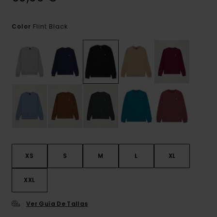
Flint Black
Color
XS
S
M
L
XL
XXL
Ver Guía De Tallas