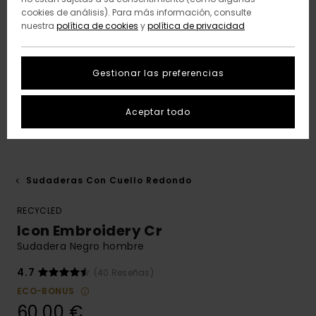
cookies de análisis). Para más información, consulte
nuestra
política de cookies
y
política de privacidad
Gestionar las preferencias
Aceptar todo
Sudaderas Con Cuello Redondo
RECYCLED
Icon Embroidery Cr
Sudadera Negro hombre
4.7
(40 Reseñas)
ECO-BONUS
60,00 €