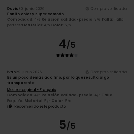
David
30. junio 2026
Compra verificada
Bonito color y super comodo
Comodidad
: 4
Relación calidad-precio
: 3
Talla
: Talla
/5
/5
perfecta
Material
: 4
Color
: 5
/5
/5
4
/5
Ivan
29. junio 2026
Compra verificada
Es un poco demasiado fino, por lo que resulta algo
transparente.
Mostrar original - Français
Comodidad
: 4
Relación calidad-precio
: 4
Talla
:
/5
/5
Pequeño
Material
: 5
Color
: 5
/5
/5
Recomiendo este producto
5
/5