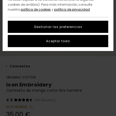
cookies de análisis). Para más información, consulte
nuestra
política de cookies
y
política de privacidad
Gestionar las preferencias
Aceptar todo
Camisetas
ORGANIC COTTON
Icon Embroidery
Camiseta de manga corta Gris hombre
4.6
(68 Reseñas)
ECO-BONUS
35,00 €