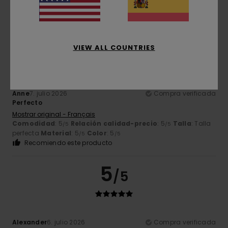
perfecta
Material
: 5
Color
: 5
/5
/5
Recomiendo este producto
5
/5
VIEW ALL COUNTRIES
Anne
7. julio 2026
Compra verificada
Perfecto
Mostrar original - Français
Comodidad
: 5
Relación calidad-precio
: 5
Talla
: Talla
/5
/5
perfecta
Material
: 5
Color
: 5
/5
/5
Recomiendo este producto
5
/5
Alexander
6. julio 2026
Compra verificada