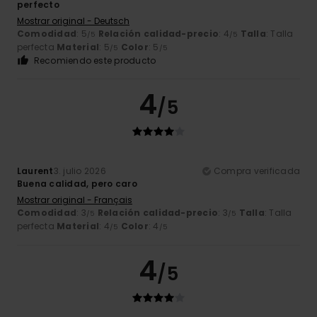
perfecto
Mostrar original - Deutsch
Comodidad
: 5
Relación calidad-precio
: 4
Talla
: Talla
/5
/5
perfecta
Material
: 5
Color
: 5
/5
/5
Recomiendo este producto
4
/5
Laurent
3. julio 2026
Compra verificada
Buena calidad, pero caro
Mostrar original - Français
Comodidad
: 3
Relación calidad-precio
: 3
Talla
: Talla
/5
/5
perfecta
Material
: 4
Color
: 4
/5
/5
4
/5