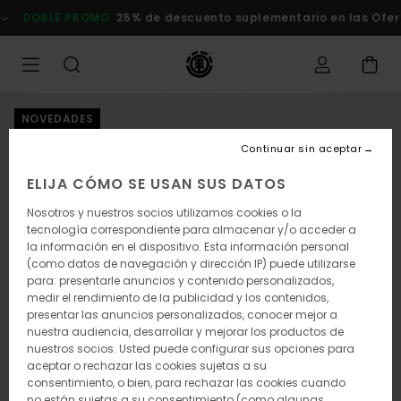
Pasar
BLE PROMO
25% de descuento suplementario en las Ofertas
C
a
la
información
del
producto
NOVEDADES
Continuar sin aceptar
ELIJA CÓMO SE USAN SUS DATOS
Nosotros y nuestros socios utilizamos cookies o la
tecnología correspondiente para almacenar y/o acceder a
la información en el dispositivo. Esta información personal
(como datos de navegación y dirección IP) puede utilizarse
para: presentarle anuncios y contenido personalizados,
medir el rendimiento de la publicidad y los contenidos,
presentar las anuncios personalizados, conocer mejor a
nuestra audiencia, desarrollar y mejorar los productos de
nuestros socios. Usted puede configurar sus opciones para
aceptar o rechazar las cookies sujetas a su
consentimiento, o bien, para rechazar las cookies cuando
no están sujetas a su consentimiento (como algunas