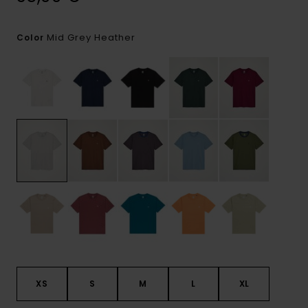
Mid Grey Heather
Color
XS
S
M
L
XL