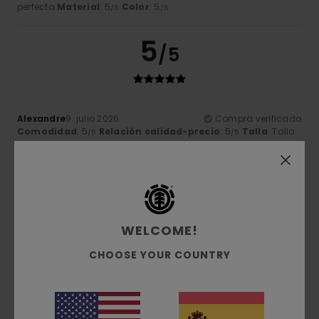
perfecta
Material
: 5
Color
: 5
/5
/5
5
/5
Alexandre
9. julio 2026
Compra verificada
Comodidad
: 5
Relación calidad-precio
: 5
Talla
: Talla
/5
/5
perfecta
Material
: 5
Color
: 5
/5
/5
Recomiendo este producto
5
/5
WELCOME!
CHOOSE YOUR COUNTRY
Gilles
9. julio 2026
Compra verificada
calidad excelente
Mostrar original - Français
Comodidad
: 5
Relación calidad-precio
: 5
Talla
: Talla
/5
/5