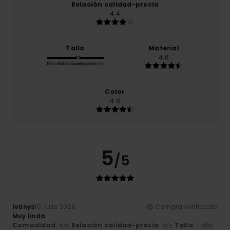
Relación calidad-precio
4.4
Talla
Material
4.6
Demasiado pequeño
Demasiado grande
Color
4.8
5
/5
Ivanys
10. julio 2026
Compra verificada
Muy linda
Comodidad
: 5
Relación calidad-precio
: 5
Talla
: Talla
/5
/5