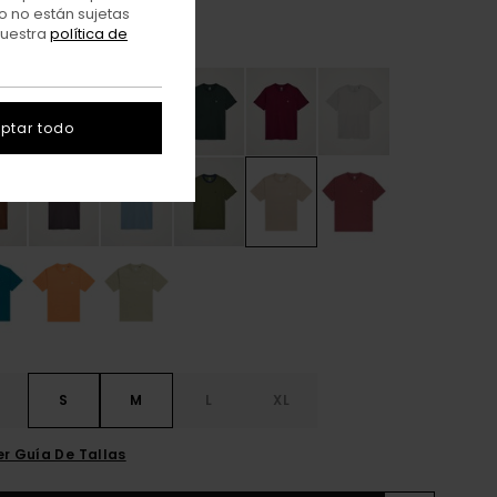
o no están sujetas
nuestra
política de
Aluminum
r
ptar todo
S
S
M
L
XL
er Guía De Tallas