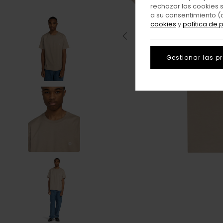
rechazar las cookies 
a su consentimiento (
cookies
y
política de 
Gestionar las p