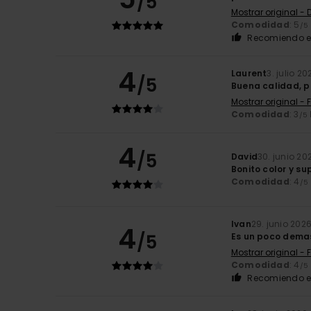
/5
Mostrar original -
Comodidad
: 5
/5
Recomiendo e
4
Laurent
3. julio 20
/5
Buena calidad, p
Mostrar original - 
Comodidad
: 3
/5
4
/5
David
30. junio 20
Bonito color y s
Comodidad
: 4
/5
Ivan
29. junio 202
4
/5
Es un poco demas
Mostrar original - 
Comodidad
: 4
/5
Recomiendo e