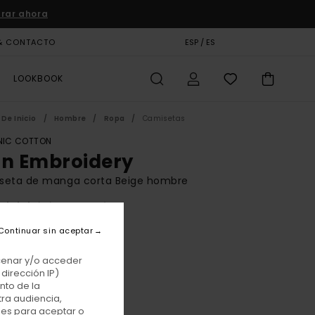
rar ahora
& CONTACTO
TARJETA DE REGALO
ESP / ES
TIENDAS
LOOKBOOK
De Inicio
Hombre
Ropa
Camisetas
IC COTTON
on Embroidery
seta de manga corta Beige hombre
(68 Reseñas)
BONUS
Continuar sin aceptar
 €
55%
75 €
acenar y/o acceder
dirección IP)
TAS
nto de la
tra audiencia,
E PROMO -25% EXTRA
nes para aceptar o