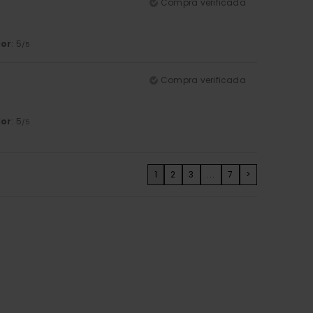
Compra verificada
lor
: 5
/5
Compra verificada
lor
: 5
/5
1
2
3
...
7
>