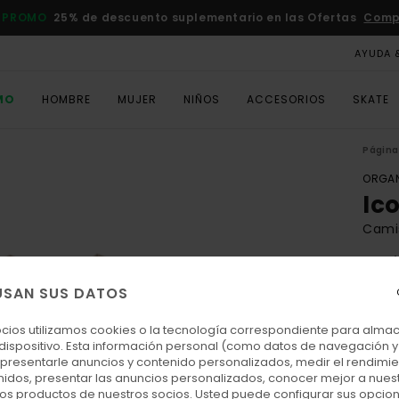
 PROMO
25% de descuento suplementario en las Ofertas
Comp
AYUDA 
MO
HOMBRE
MUJER
NIÑOS
ACCESORIOS
SKATE
Página 
ORGAN
Ic
Cami
4.6
ECO-
USAN SUS DATOS
35,00
15,
ocios utilizamos cookies o la tecnología correspondiente para alm
 dispositivo. Esta información personal (como datos de navegación y 
OFER
: presentarle anuncios y contenido personalizados, medir el rendimie
enidos, presentar las anuncios personalizados, conocer mejor a nues
DOBL
 los productos de nuestros socios. Usted puede configurar sus opcio