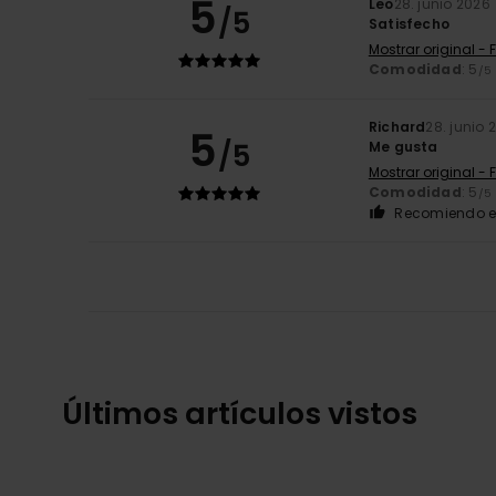
5
Leo
28. junio 2026
/5
Satisfecho
Mostrar original - 
Comodidad
: 5
/5
Richard
28. junio 
5
/5
Me gusta
Mostrar original - 
Comodidad
: 5
/5
Recomiendo e
Últimos artículos vistos