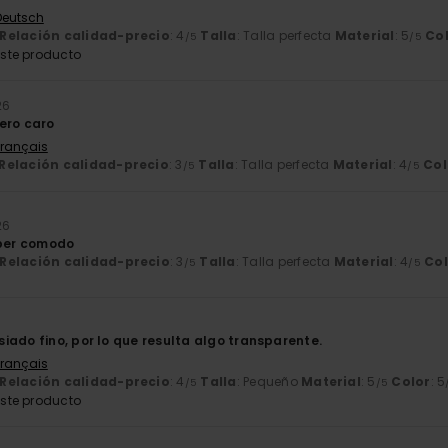
 Deutsch
Relación calidad-precio
: 4
Talla
: Talla perfecta
Material
: 5
Co
/5
/5
ste producto
26
ero caro
Français
Relación calidad-precio
: 3
Talla
: Talla perfecta
Material
: 4
Col
/5
/5
26
uper comodo
Relación calidad-precio
: 3
Talla
: Talla perfecta
Material
: 4
Col
/5
/5
6
iado fino, por lo que resulta algo transparente.
Français
Relación calidad-precio
: 4
Talla
: Pequeño
Material
: 5
Color
: 5
/5
/5
ste producto