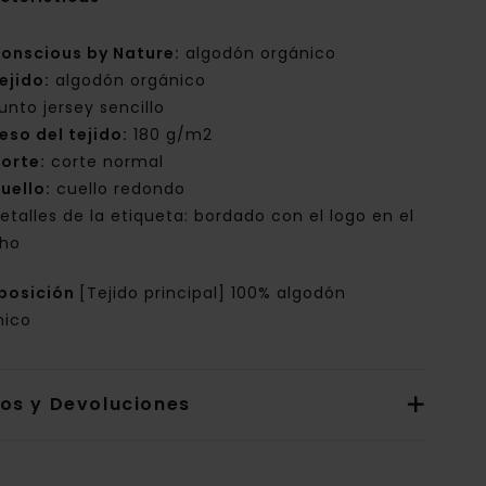
onscious by Nature:
algodón orgánico
ejido:
algodón orgánico
unto jersey sencillo
eso del tejido:
180 g/m2
orte:
corte normal
uello:
cuello redondo
etalles de la etiqueta: bordado con el logo en el
ho
posición
[Tejido principal] 100% algodón
nico
íos y Devoluciones