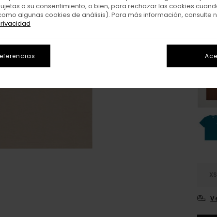
sujetas a su consentimiento, o bien, para rechazar las cookies cuand
como algunas cookies de análisis). Para más información, consulte 
Colo
privacidad
referencias
Ace
X
V