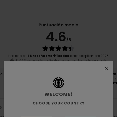
Puntuación media
4.6
/5
basado en
68 reseñas verificadas
desde septiembre 2025
El 69% de nuestros clientes recomiendan este producto
ación calidad-precio
Talla
Mat
4.4
4
Demasiado pequeño
Demasiado grande
WELCOME!
CHOOSE YOUR COUNTRY
26
Relación calidad-precio
: 5
Talla
: Talla perfecta
Material
: 5
Co