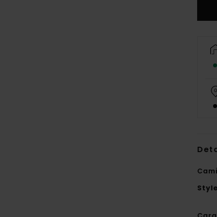
Deta
Cami
Styl
Cara