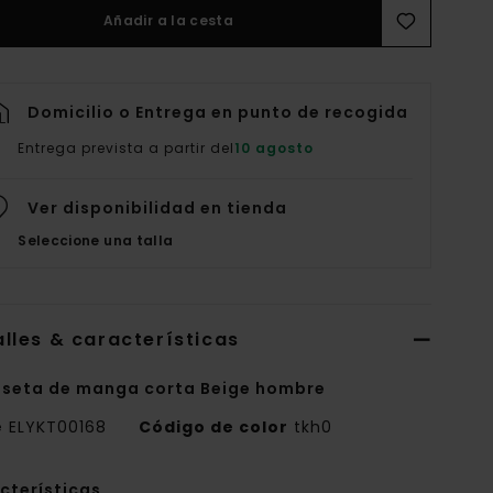
Añadir a la cesta
Domicilio o Entrega en punto de recogida
Entrega prevista a partir del
10 agosto
Ver disponibilidad en tienda
Seleccione una talla
lles & características
seta de manga corta Beige hombre
e
ELYKT00168
Código de color
tkh0
cterísticas