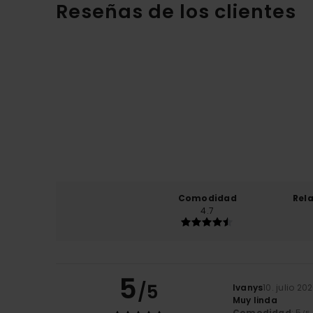
Reseñas de los clientes
Comodidad
Rel
4.7
5
/5
Ivanys
10. julio 20
Muy linda
Comodidad
: 5