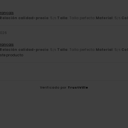
Français
Relación calidad-precio
: 5
Talla
: Talla perfecta
Material
: 5
Co
/5
/5
2026
Français
Relación calidad-precio
: 5
Talla
: Talla perfecta
Material
: 5
Co
/5
/5
ste producto
Verificado por
TrustVille