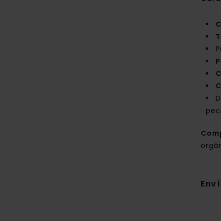
C
T
P
P
C
C
D
pec
Com
orgá
Env