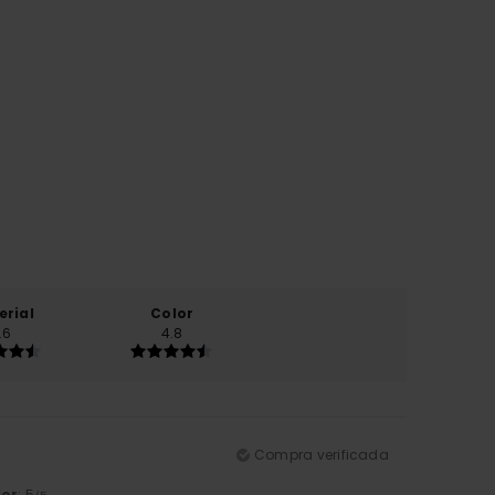
erial
Color
.6
4.8
Compra verificada
lor
: 5