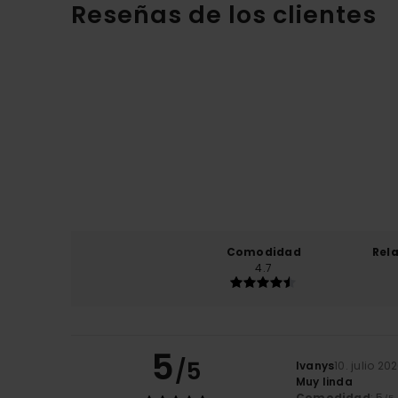
Reseñas de los clientes
Comodidad
Rel
4.7
5
/5
Ivanys
10. julio 20
Muy linda
Comodidad
: 5