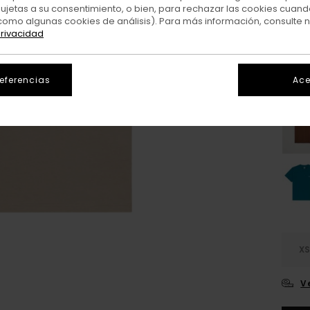
sujetas a su consentimiento, o bien, para rechazar las cookies cuand
como algunas cookies de análisis). Para más información, consulte 
Colo
privacidad
referencias
Ace
X
V