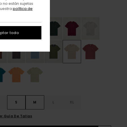
o no están sujetas
nuestra
política de
Aluminum
r
ptar todo
S
S
M
L
XL
er Guía De Tallas