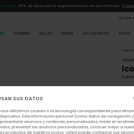
 PROMO
25% de descuento suplementario en las Ofertas
Comp
AYUDA 
MO
HOMBRE
MUJER
NIÑOS
ACCESORIOS
SKATE
Página 
ORGAN
Ic
Cami
4.6
ECO-
USAN SUS DATOS
35,00
15,
ocios utilizamos cookies o la tecnología correspondiente para alm
 dispositivo. Esta información personal (como datos de navegación y 
OFER
: presentarle anuncios y contenido personalizados, medir el rendimie
enidos, presentar las anuncios personalizados, conocer mejor a nues
DOBL
 los productos de nuestros socios. Usted puede configurar sus opcio