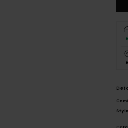
Deta
Cami
Styl
Cara