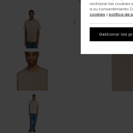
rechazar las cookies 
a su consentimiento (
cookies
y
política de 
Gestionar las p