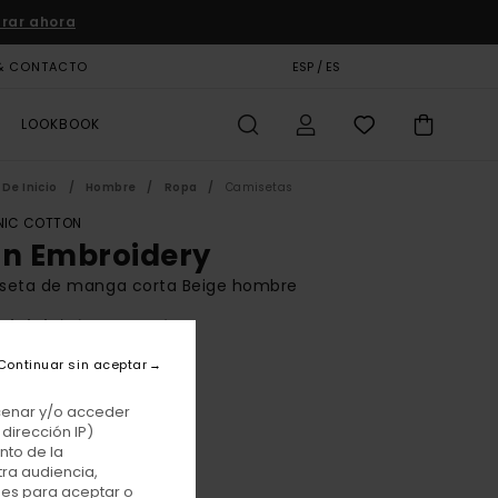
rar ahora
& CONTACTO
TARJETA DE REGALO
ESP / ES
TIENDAS
LOOKBOOK
De Inicio
Hombre
Ropa
Camisetas
IC COTTON
on Embroidery
seta de manga corta Beige hombre
(68 Reseñas)
BONUS
Continuar sin aceptar
 €
55%
75 €
acenar y/o acceder
dirección IP)
TAS
nto de la
tra audiencia,
E PROMO -25% EXTRA
nes para aceptar o