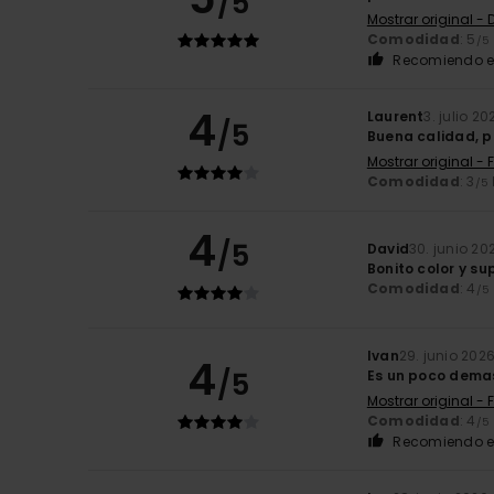
/5
Mostrar original -
Comodidad
: 5
/5
Recomiendo e
4
Laurent
3. julio 20
/5
Buena calidad, p
Mostrar original - 
Comodidad
: 3
/5
4
/5
David
30. junio 20
Bonito color y s
Comodidad
: 4
/5
Ivan
29. junio 202
4
/5
Es un poco demas
Mostrar original - 
Comodidad
: 4
/5
Recomiendo e