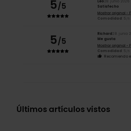
5
Leo
28. junio 2026
/5
Satisfecho
Mostrar original - 
Comodidad
: 5
/5
Richard
28. junio 
5
/5
Me gusta
Mostrar original - 
Comodidad
: 5
/5
Recomiendo e
Últimos artículos vistos