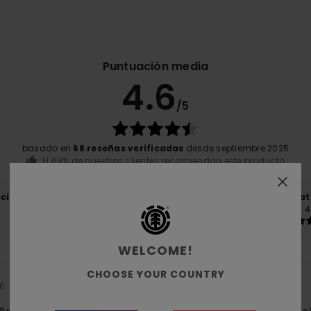
Puntuación media
4.6
/5
basado en
68 reseñas verificadas
desde septiembre 2025
El 69% de nuestros clientes recomiendan este producto
ación calidad-precio
Talla
Mat
4.4
4
Demasiado pequeño
Demasiado grande
WELCOME!
CHOOSE YOUR COUNTRY
26
Relación calidad-precio
: 5
Talla
: Talla perfecta
Material
: 5
Co