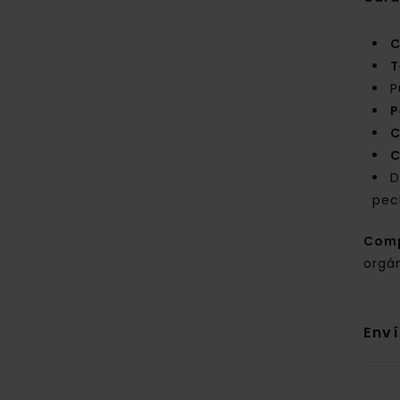
C
T
P
P
C
C
D
pec
Com
orgá
Env