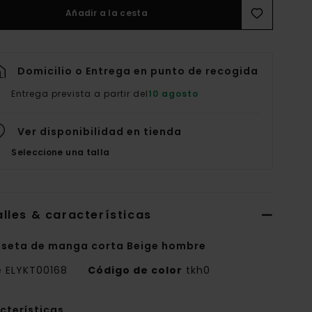
Añadir a la cesta
Domicilio o Entrega en punto de recogida
Entrega prevista a partir del
10 agosto
Ver disponibilidad en tienda
Seleccione una talla
lles & características
seta de manga corta Beige hombre
e
ELYKT00168
Código de color
tkh0
cterísticas