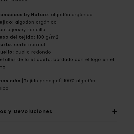
onscious by Nature:
algodón orgánico
ejido:
algodón orgánico
unto jersey sencillo
eso del tejido:
180 g/m2
orte:
corte normal
uello:
cuello redondo
etalles de la etiqueta: bordado con el logo en el
ho
posición
[Tejido principal] 100% algodón
nico
íos y Devoluciones