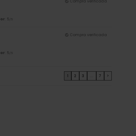
Compra verificada
lor
: 5
/5
Compra verificada
lor
: 5
/5
1
2
3
...
7
>