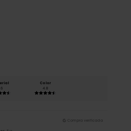
erial
Color
.6
4.8
Compra verificada
lor
: 5