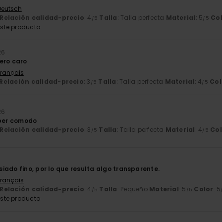
 Deutsch
Relación calidad-precio
: 4
Talla
: Talla perfecta
Material
: 5
Co
/5
/5
ste producto
26
ero caro
Français
Relación calidad-precio
: 3
Talla
: Talla perfecta
Material
: 4
Col
/5
/5
26
uper comodo
Relación calidad-precio
: 3
Talla
: Talla perfecta
Material
: 4
Col
/5
/5
6
iado fino, por lo que resulta algo transparente.
Français
Relación calidad-precio
: 4
Talla
: Pequeño
Material
: 5
Color
: 5
/5
/5
ste producto