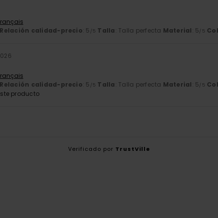
Français
Relación calidad-precio
: 5
Talla
: Talla perfecta
Material
: 5
Co
/5
/5
2026
Français
Relación calidad-precio
: 5
Talla
: Talla perfecta
Material
: 5
Co
/5
/5
ste producto
Verificado por
TrustVille