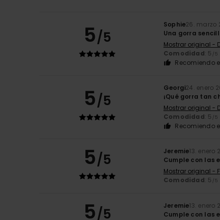
Sophie
26. marzo 
5
/5
Una gorra sencill
Mostrar original -
Comodidad
: 5
/5
Recomiendo e
Georgi
24. enero 
5
/5
¡Qué gorra tan c
Mostrar original -
Comodidad
: 5
/5
Recomiendo e
5
Jeremie
13. enero 
/5
Cumple con las 
Mostrar original - 
Comodidad
: 5
/5
5
Jeremie
13. enero 
/5
Cumple con las 