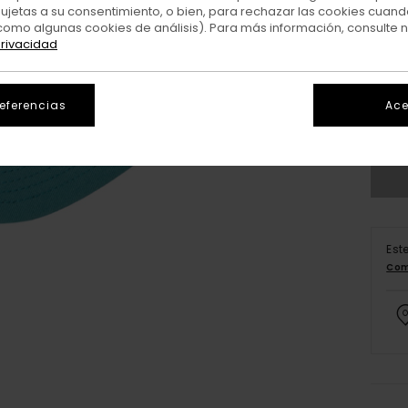
sujetas a su consentimiento, o bien, para rechazar las cookies cuand
como algunas cookies de análisis). Para más información, consulte 
privacidad
referencias
Ace
Est
Com