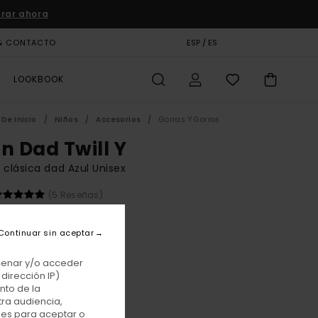
rar ahora
& CONTACTO
TARJETA DE REGALO
ESP / ES
TIENDAS
LOOKBOOK
De Inicio
Niños
Accesorios
Gorras Y Gorros
on Dad Twill Y
 clásica dad Azul Unisex
(5 Reseñas)
00 €
Continuar sin aceptar
E PROMO -25% EXTRA
acenar y/o acceder
dirección IP)
Brittany Blue
r
nto de la
tra audiencia,
nes para aceptar o