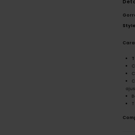
Deta
Gorr
Styl
Cara
T
C
C
C
aju
B
T
Com