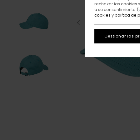
rechazar las cookies 
a su consentimiento (
cookies
y
política de 
Gestionar las p