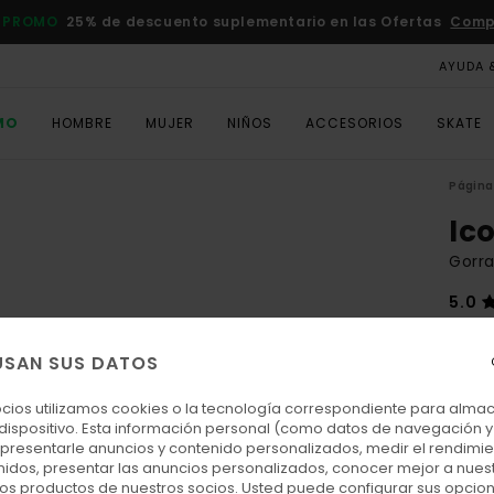
 PROMO
25% de descuento suplementario en las Ofertas
Comp
AYUDA 
MO
HOMBRE
MUJER
NIÑOS
ACCESORIOS
SKATE
Página 
Ic
Gorra
5.0
20,
USAN SUS DATOS
DOBL
ocios utilizamos cookies o la tecnología correspondiente para alm
 dispositivo. Esta información personal (como datos de navegación y 
Colo
: presentarle anuncios y contenido personalizados, medir el rendimie
enidos, presentar las anuncios personalizados, conocer mejor a nues
 los productos de nuestros socios. Usted puede configurar sus opcio