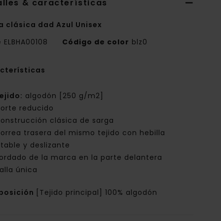
lles & características
a clásica dad Azul Unisex
e
ELBHA00108
Código de color
blz0
cterísticas
ejido:
algodón [250 g/m2]
orte reducido
onstrucción clásica de sarga
orrea trasera del mismo tejido con hebilla
stable y deslizante
ordado de la marca en la parte delantera
alla única
posición
[Tejido principal] 100% algodón