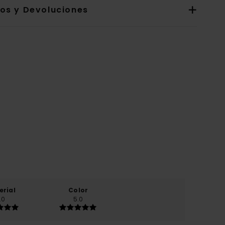
íos y Devoluciones
erial
Color
.0
5.0