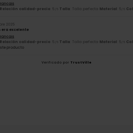
Français
Relación calidad-precio
: 5
Talla
: Talla perfecta
Material
: 5
Co
/5
/5
bre 2025
n era excelente
Français
Relación calidad-precio
: 5
Talla
: Talla perfecta
Material
: 5
Co
/5
/5
ste producto
Verificado por
TrustVille