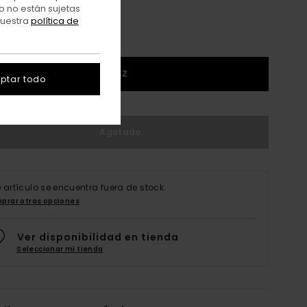
o no están sujetas
nuestra
política de
1SZ
ptar todo
Agotado
e artículo se encuentra fuera de stock.
prar otras opciones
Ver disponibilidad en tienda
Seleccionar mi tienda