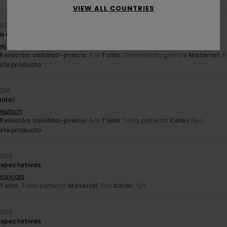
VIEW ALL COUNTRIES
2026
a en un color muy bonito. Perfecta para la primavera.
 Deutsch
Relación calidad-precio
: 5
Talla
: Demasiado grande
Material
: 5
/5
ste producto
2026
hula!
 Deutsch
Relación calidad-precio
: 5
Talla
: Talla perfecta
Color
: 5
/5
/5
ste producto
2026
expectativas
Français
Talla
: Talla perfecta
Material
: 5
Color
: 5
/5
/5
2026
expectativas