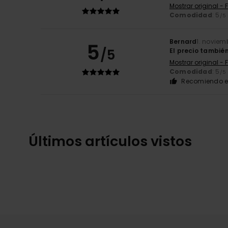
Mostrar original - 
Comodidad
: 5
/5
Bernard
1. noviem
5
/5
El precio tambié
Mostrar original - 
Comodidad
: 5
/5
Recomiendo e
Últimos artículos vistos