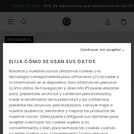
Pasar
DOBLE PROMO
25% de descuento suplementario en las Of
a
la
información
del
producto
NOVEDADES
Continuar sin aceptar
ELIJA CÓMO SE USAN SUS DATOS
Nosotros y nuestros socios utilizamos cookies o la
tecnología correspondiente para almacenar y/o acceder a
la información en el dispositivo. Esta información personal
(como datos de navegación y dirección IP) puede utilizarse
para: presentarle anuncios y contenido personalizados,
medir el rendimiento de la publicidad y los contenidos,
presentar las anuncios personalizados, conocer mejor a
nuestra audiencia, desarrollar y mejorar los productos de
nuestros socios. Usted puede configurar sus opciones para
aceptar o rechazar las cookies sujetas a su
consentimiento, o bien, para rechazar las cookies cuando
no están sujetas a su consentimiento (como algunas