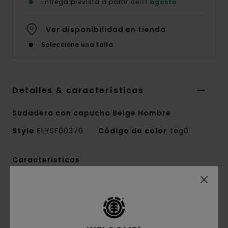
Entrega prevista a partir del
11 agosto
Ver disponibilidad en tienda
Seleccione una talla
Detalles & características
Sudadera con capucha Beige Hombre
Style
ELYSF00376
Código de color
teg0
Características
Tejido:
terry francés de 350 g/m2:50%
algodón reciclado, 30% algodón y 20% poliéster
reciclado
Corte:
corte relajado