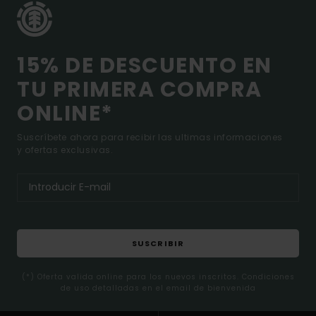
15% DE DESCUENTO EN
TU PRIMERA COMPRA
ONLINE*
Suscríbete ahora para recibir las ultimas informaciones
y ofertas exclusivas.
SUSCRIBIR
(*) Oferta valida online para los nuevos inscritos. Condiciones
de uso detalladas en el email de bienvenida