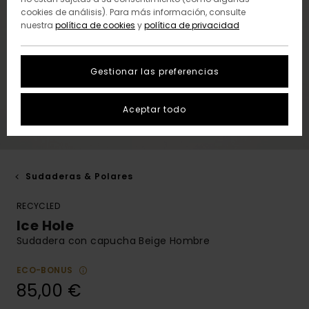
cookies de análisis). Para más información, consulte
nuestra
política de cookies
y
política de privacidad
Gestionar las preferencias
Aceptar todo
Sudaderas & Polares
RECYCLED
Ice Hole
Sudadera con capucha Beige Hombre
ECO-BONUS
85,00 €