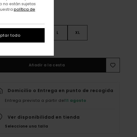
o no están sujetas
nuestra
política de
S
S
M
L
XL
ptar todo
er Guía De Tallas
Añadir a la cesta
Domicilio o Entrega en punto de recogida
Entrega prevista a partir del
11 agosto
Ver disponibilidad en tienda
Seleccione una talla