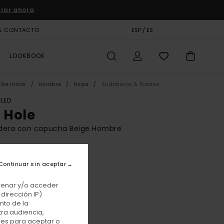
rar ahora
& CONTACTO
TARJETA DE REGALO
ESP / ES
TIENDAS
LOOKBOOK
De Inicio
Hombre
Ropa
Sudaderas & Polares
LED
e Hole
dera con capucha Beige Hombre
BONUS
00 €
Continuar sin aceptar
acenar y/o acceder
dirección IP)
Oat Milk
r
nto de la
tra audiencia,
nes para aceptar o