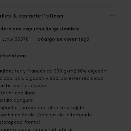
lles & características
dera con capucha Beige Hombre
e
ELYSF00376
Código de color
teg0
cterísticas
ejido:
terry francés de 350 g/m2:50% algodón
iclado, 30% algodón y 20% poliéster reciclado
orte:
corte relajado
nterior cepillado
olsillo canguro
apucha forrada con el mismo tejido
ombinación de técnicas de estampado
stampado frontal
tiqueta con el logo en el lateral