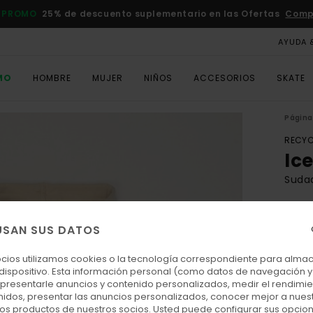
 PROMO
25% de descuento suplementario en las Ofertas
Comp
AYUDA 
MO
HOMBRE
MUJER
NIÑOS
ACCESORIOS
SKATE
Página 
RECYC
Ic
Suda
ECO-
85,
USAN SUS DATOS
ocios utilizamos cookies o la tecnología correspondiente para alm
 dispositivo. Esta información personal (como datos de navegación y 
Colo
: presentarle anuncios y contenido personalizados, medir el rendimie
enidos, presentar las anuncios personalizados, conocer mejor a nues
 los productos de nuestros socios. Usted puede configurar sus opcio