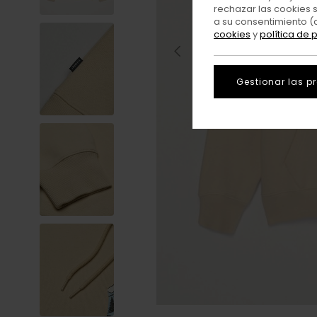
rechazar las cookies 
a su consentimiento (
cookies
y
política de 
Gestionar las p