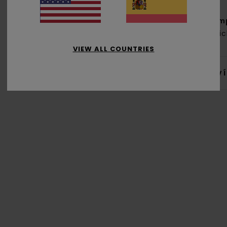
Com
recic
VIEW ALL COUNTRIES
Env