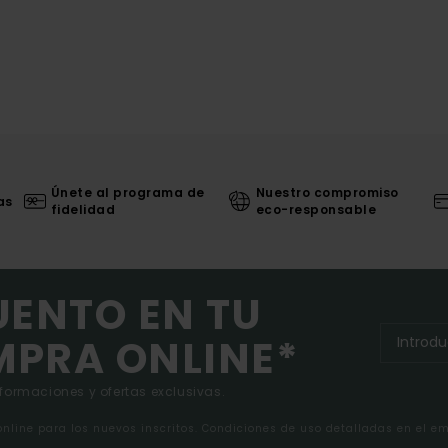
Únete al programa de
Nuestro compromiso
as
fidelidad
eco-responsable
UENTO EN TU
MPRA ONLINE*
nformaciones y ofertas exclusivas.
 online para los nuevos inscritos. Condiciones de uso detalladas en el e