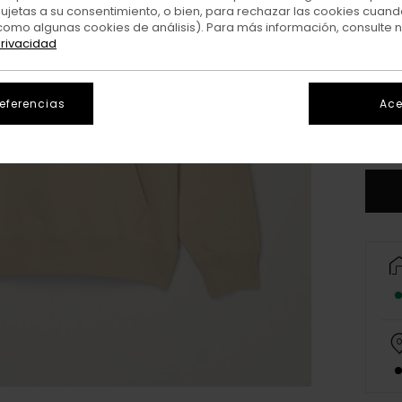
sujetas a su consentimiento, o bien, para rechazar las cookies cuand
como algunas cookies de análisis). Para más información, consulte 
privacidad
X
referencias
Ace
V