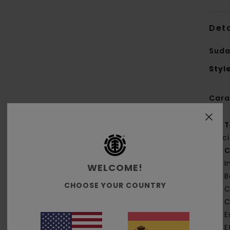
Deta
Suda
Styl
Cara
T
rec
C
I
WELCOME!
B
CHOOSE YOUR COUNTRY
C
C
E
E