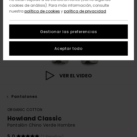
cookies de análisis). Para más información, consulte
nuestra
política de cookies
y
política de privacidad
Gestionar las preferencias
Aceptar todo
VER EL VIDEO
Pantalones
ORGANIC COTTON
Howland Classic
Pantalón Chino Verde Hombre
5.0
(2 Reseñas)