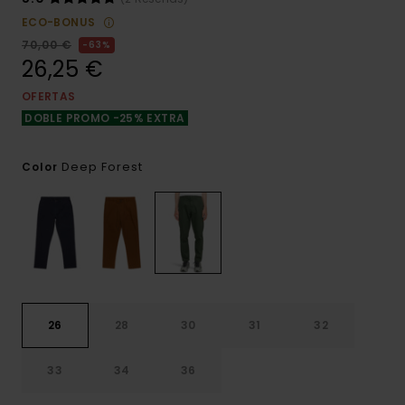
ECO-BONUS
70,00 €
63%
26,25 €
OFERTAS
DOBLE PROMO -25% EXTRA
Deep Forest
Color
26
28
30
31
32
33
34
36