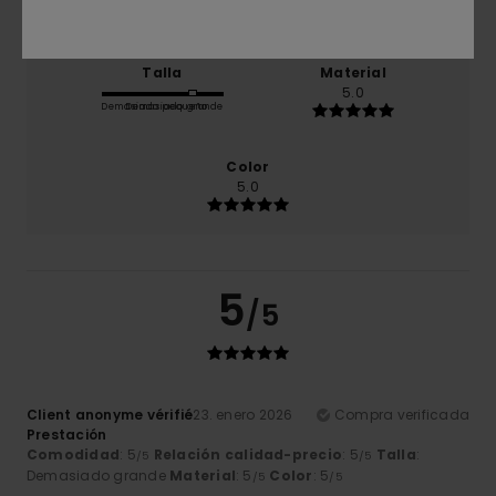
Talla
Material
5.0
Demasiado pequeño
Demasiado grande
Color
5.0
5
/5
Client anonyme vérifié
23. enero 2026
Compra verificada
Prestación
Comodidad
: 5
Relación calidad-precio
: 5
Talla
:
/5
/5
Demasiado grande
Material
: 5
Color
: 5
/5
/5