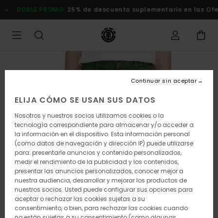
Pasar
DOBLE PROMO
25% de descuento suplementario en las Oferta
a
la
información
del
producto
Continuar sin aceptar
ELIJA CÓMO SE USAN SUS DATOS
Nosotros y nuestros socios utilizamos cookies o la
tecnología correspondiente para almacenar y/o acceder a
la información en el dispositivo. Esta información personal
(como datos de navegación y dirección IP) puede utilizarse
para: presentarle anuncios y contenido personalizados,
medir el rendimiento de la publicidad y los contenidos,
presentar las anuncios personalizados, conocer mejor a
nuestra audiencia, desarrollar y mejorar los productos de
nuestros socios. Usted puede configurar sus opciones para
aceptar o rechazar las cookies sujetas a su
consentimiento, o bien, para rechazar las cookies cuando
no están sujetas a su consentimiento (como algunas