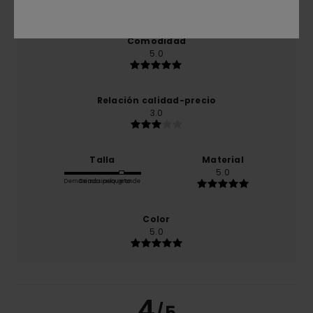
producto
Comodidad
5.0
Relación calidad-precio
3.0
Talla
Material
5.0
Demasiado pequeño
Demasiado grande
Color
5.0
4