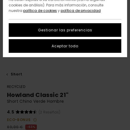
cookies de análisis). Para más información, consulte
nuestra
política de cookies
y
política de privacidad
Gestionar las preferencias
Aceptar todo
Short
RECYCLED
Howland Classic 21"
Short Chino Verde Hombre
4.5
(2 Reseñas)
ECO-BONUS
60,00 €
63%