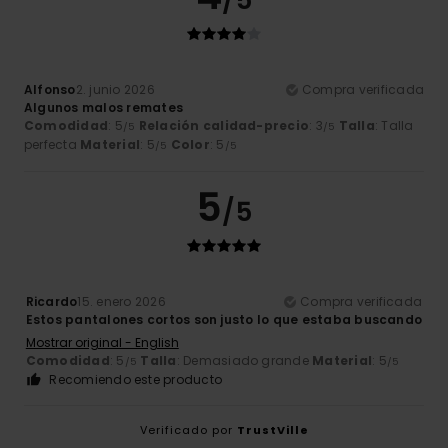
/5
Alfonso
2. junio 2026
Compra verificada
Algunos malos remates
Comodidad
: 5
Relación calidad-precio
: 3
Talla
: Talla
/5
/5
perfecta
Material
: 5
Color
: 5
/5
/5
5
/5
Ricardo
15. enero 2026
Compra verificada
Estos pantalones cortos son justo lo que estaba buscando
Mostrar original - English
Comodidad
: 5
Talla
: Demasiado grande
Material
: 5
/5
/5
Recomiendo este producto
Verificado por
TrustVille