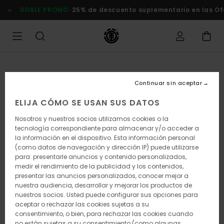
Pasar
DOBLE PROMO
25% de descuento suplementario en las Of
a
la
información
del
producto
Continuar sin aceptar
ELIJA CÓMO SE USAN SUS DATOS
Nosotros y nuestros socios utilizamos cookies o la
tecnología correspondiente para almacenar y/o acceder a
la información en el dispositivo. Esta información personal
(como datos de navegación y dirección IP) puede utilizarse
para: presentarle anuncios y contenido personalizados,
medir el rendimiento de la publicidad y los contenidos,
presentar las anuncios personalizados, conocer mejor a
nuestra audiencia, desarrollar y mejorar los productos de
nuestros socios. Usted puede configurar sus opciones para
aceptar o rechazar las cookies sujetas a su
consentimiento, o bien, para rechazar las cookies cuando
no están sujetas a su consentimiento (como algunas