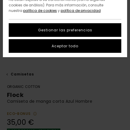
cookies de análisis). Para más información, consulte
nuestra
política de cookies
y
política de privacidad
Gestionar las preferencias
Aceptar todo
Camisetas
ORGANIC COTTON
Flock
Camiseta de manga corta Azul Hombre
ECO-BONUS
35,00 €