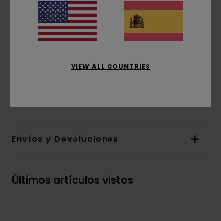
Cuello:
Cuello redondo
Mangas:
manga corta
Marca:
estampado de base agua en la parte
frontal
Etiqueta rectangular de la marca en la
costura
VIEW ALL COUNTRIES
Composición
[Tejido principal] 100% algodón
orgánico
Envíos y Devoluciones
Últimos artículos vistos