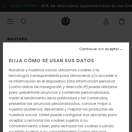
Pasar
DOBLE PROMO
25% de descuento suplementario en las Of
a
la
información
del
producto
AGOTADO
Continuar sin aceptar
ELIJA CÓMO SE USAN SUS DATOS
Nosotros y nuestros socios utilizamos cookies o la
tecnología correspondiente para almacenar y/o acceder a
la información en el dispositivo. Esta información personal
(como datos de navegación y dirección IP) puede utilizarse
para: presentarle anuncios y contenido personalizados,
medir el rendimiento de la publicidad y los contenidos,
presentar las anuncios personalizados, conocer mejor a
nuestra audiencia, desarrollar y mejorar los productos de
nuestros socios. Usted puede configurar sus opciones para
aceptar o rechazar las cookies sujetas a su
consentimiento, o bien, para rechazar las cookies cuando
no están sujetas a su consentimiento (como algunas