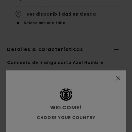
Ver disponibilidad en tienda
Seleccione una talla
Detalles & características
Camiseta de manga corta Azul Hombre
Style
ELYZT00434
Código de color
bln0
Características
Colección:
colección Mainline
WELCOME!
Tejido:
tejido de punto de 100% algodón
CHOOSE YOUR COUNTRY
orgánico [180 g/m2]
corte:
corte normal