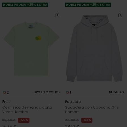
DOBLE PROMO -25% EXTRA
DOBLE PROMO -25% EXTRA
2
1
ORGANIC COTTON
RECYCLED
Fruit
Poolside
Camiseta de manga corta
Sudadera con Capucha Gris
Verde Hombre
Hombre
55%
63%
35,00 €
75,00 €
15,75 €
28,12 €