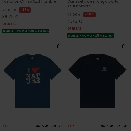
Pantalón Chino Azul Hombre
Camiseta de manga corta
Azul hombre
48%
70,00 €
48%
30,00 €
36,75 €
15,75 €
OFERTAS
OFERTAS
DOBLE PROMO -25% EXTRA
DOBLE PROMO -25% EXTRA
1
2
ORGANIC COTTON
ORGANIC COTTON