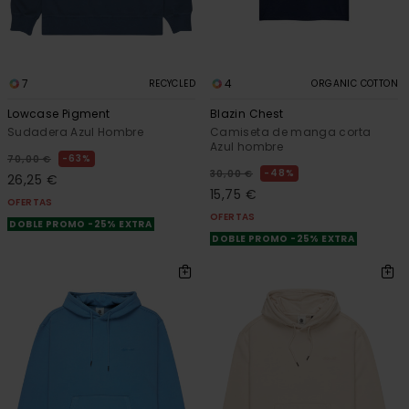
7
4
RECYCLED
ORGANIC COTTON
Lowcase Pigment
Blazin Chest
Sudadera Azul Hombre
Camiseta de manga corta
Azul hombre
63%
70,00 €
48%
30,00 €
26,25 €
15,75 €
OFERTAS
OFERTAS
DOBLE PROMO -25% EXTRA
DOBLE PROMO -25% EXTRA