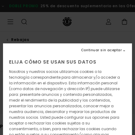
Saltar
O
25% de descuento suplementario en las Ofertas
Comprar ah
a
la
selección
de
la
cuadrícula
de
Rebajas
productos
Final sale
Continuar sin aceptar
ELIJA CÓMO SE USAN SUS DATOS
Rebajas Hombre
Rebajas Mujer
Rebajas Niños
Nosotros y nuestros socios utilizamos cookies o la
tecnología correspondiente para almacenar y/o acceder a
la información en el dispositivo. Esta información personal
(como datos de navegación y dirección IP) puede utilizarse
Mantén el contacto, pronto los
para: presentarle anuncios y contenido personalizados,
productos estarán disponibles
medir el rendimiento de la publicidad y los contenidos,
presentar las anuncios personalizados, conocer mejor a
nuestra audiencia, desarrollar y mejorar los productos de
nuestros socios. Usted puede configurar sus opciones para
aceptar o rechazar las cookies sujetas a su
Puede que también te gusten
consentimiento, o bien, para rechazar las cookies cuando
no están sujetas a su consentimiento (como algunas