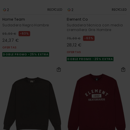
2
2
RECYCLED
RECYCLED
Home Team
Element Co
Sudadera Negro Hombre
Sudadera técnica con media
cremallera Gris Hombre
63%
65,00 €
63%
75,00 €
24,37 €
28,12 €
OFERTAS
OFERTAS
DOBLE PROMO -25% EXTRA
DOBLE PROMO -25% EXTRA