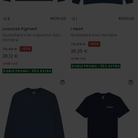
9
1
RECYCLED
RECYCLED
Lowcase Pigment
I Heart
Sudadera con capucha Azul
Sudadera Azul Hombre
Hombre
63%
70,00 €
63%
75,00 €
26,25 €
28,12 €
OFERTAS
OFERTAS
DOBLE PROMO -25% EXTRA
DOBLE PROMO -25% EXTRA