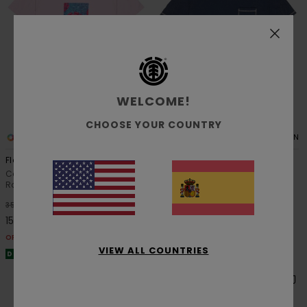
WELCOME!
CHOOSE YOUR COUNTRY
2
1
ORGANIC COTTON
ORGANIC COTTON
Floatie
Cargo Pocket
Camiseta de manga corta
Camiseta de manga corta
Rosa Hombre
Azul Hombre
55%
63%
35,00 €
45,00 €
15,75 €
16,87 €
OFERTAS
OFERTAS
VIEW ALL COUNTRIES
DOBLE PROMO -25% EXTRA
DOBLE PROMO -25% EXTRA