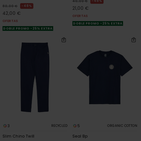
48%
40,00 €
48%
80,00 €
21,00 €
42,00 €
OFERTAS
OFERTAS
DOBLE PROMO -25% EXTRA
DOBLE PROMO -25% EXTRA
3
5
RECYCLED
ORGANIC COTTON
Slim Chino Twill
Seal Bp