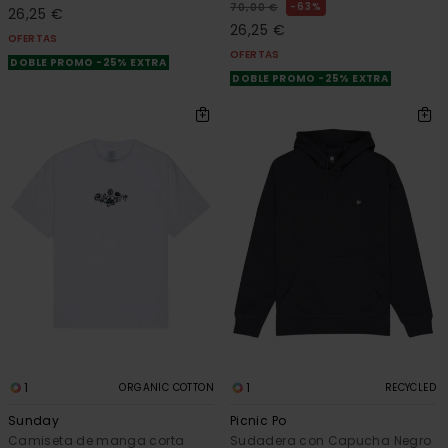
63%
70,00 €
26,25 €
26,25 €
OFERTAS
OFERTAS
DOBLE PROMO -25% EXTRA
DOBLE PROMO -25% EXTRA
1
1
ORGANIC COTTON
RECYCLED
Sunday
Picnic Po
Camiseta de manga corta
Sudadera con Capucha Negro