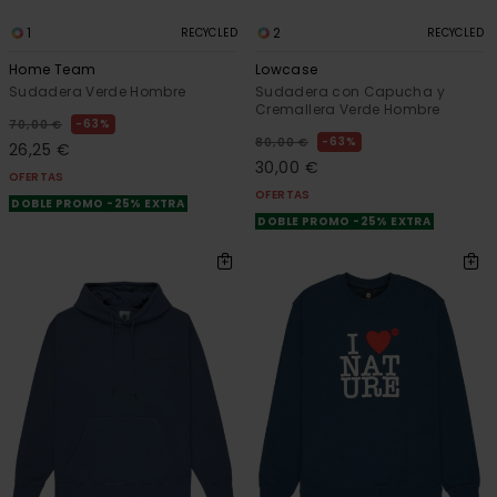
1
2
RECYCLED
RECYCLED
Home Team
Lowcase
Sudadera Verde Hombre
Sudadera con Capucha y
Cremallera Verde Hombre
63%
70,00 €
63%
80,00 €
26,25 €
30,00 €
OFERTAS
OFERTAS
DOBLE PROMO -25% EXTRA
DOBLE PROMO -25% EXTRA